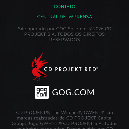
CONTATO
CENTRAL DE IMPRENSA
Site operado por GOG Sp. z o.o. © 2026 CD
PROJEKT S.A. TODOS OS DIREITOS
RESERVADOS
CD PROJEKT®, The Witcher®, GWENT® são
marcas registradas de CD PROJEKT Capital
Group. Jogo GWENT © CD PROJEKT S.A. Todos