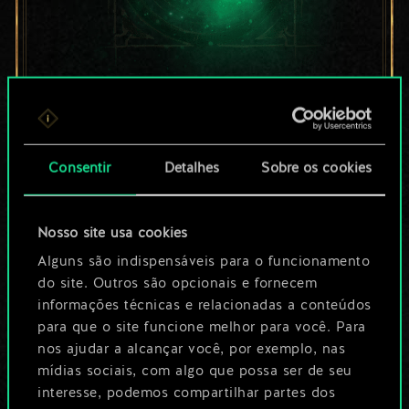
Por enquanto, isto é
apenas um conjunto
Consentir
Detalhes
Sobre os cookies
de cartas
compartilhado.
Nosso site usa cookies
No entanto, dá para
Alguns são indispensáveis para o funcionamento
do site. Outros são opcionais e fornecem
ser muito mais!
informações técnicas e relacionadas a conteúdos
para que o site funcione melhor para você. Para
nos ajudar a alcançar você, por exemplo, nas
Dê um nome para este baralho e crie
mídias sociais, com algo que possa ser de seu
interesse, podemos compartilhar partes dos
um guia