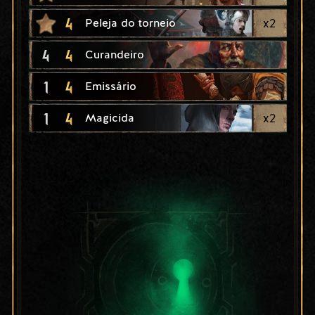
4
x
2
Peleja do torneio
4
4
Curandeiro
1
4
Emissário
1
4
x
2
Magicida