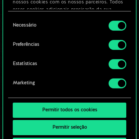
nossos cookies com os nossos parceiros. Todos
esses cookies adicionais precisarão da sua
Editar baralho
permissão, no entanto.
Seleção
Necessário
de
Você encontrará todos os detalhes sobre o uso
OU
consentimento
de cookies e poderá ajustar as suas preferências
Preferências
no menu "Configurações" abaixo.
Navegue pelos baralhos da
comunidade
Estatísticas
Marketing
Permitir todos os cookies
Permitir seleção