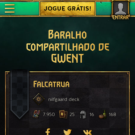
JOGUE GRÁTIS!
ENTRAR
Baralho
compartilhado de
GWENT
Falcatrua
nilfgaard
deck
7.950
25
16
168