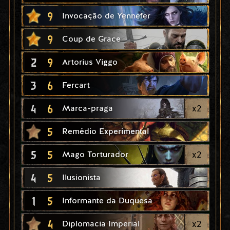
9
Invocação de Yennefer
9
Coup de Grace
2
9
Artorius Viggo
3
6
Fercart
4
6
x
2
Marca-praga
5
Remédio Experimental
5
5
x
2
Mago Torturador
4
5
Ilusionista
1
5
Informante da Duquesa
4
x
2
Diplomacia Imperial