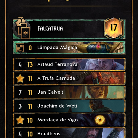
17
Falcatrua
0
Lâmpada Mágica
4
13
Artaud Terranova
11
A Trufa Carnuda
7
11
Jan Calveit
3
11
Joachim de Wett
10
Mordaça de Vigo
4
10
Braathens