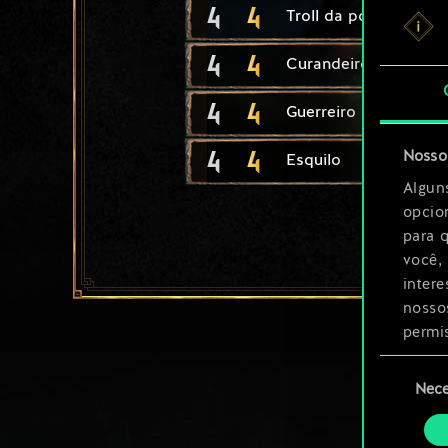
4
4
Troll da ponte
4
4
Curandeiro
4
4
Guerreiro de Endriúg
4
4
Nosso 
Esquilo
Algun
opcio
para 
você,
inter
nosso
permi
Seleção
Você 
Nece
de
ajust
consenti