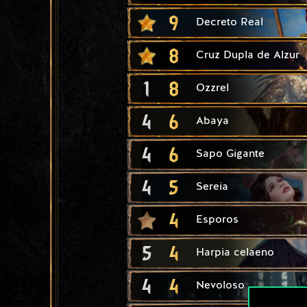
9
Decreto Real
8
Cruz Dupla de Alzur
1
8
Ozzrel
4
6
Abaya
4
6
Sapo Gigante
4
5
Sereia
4
Esporos
5
4
Harpia celaeno
4
4
Nevoloso