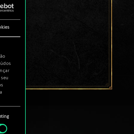
okies
são
eúdos
ançar
 seu
os
a
rá
ting