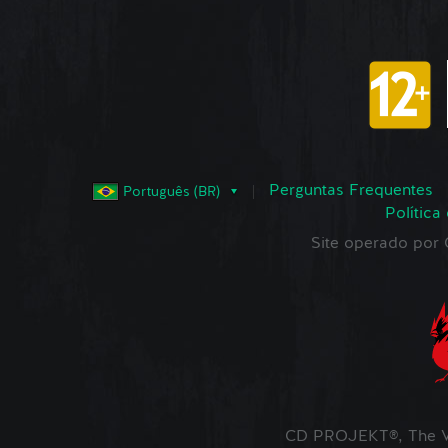
Perguntas Frequentes
Português (BR)
Política
Site operado po
CD PROJEKT®, The W