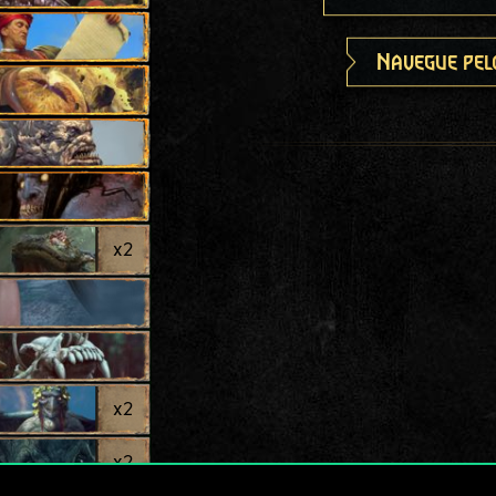
Navegue pel
x
2
x
2
x
2