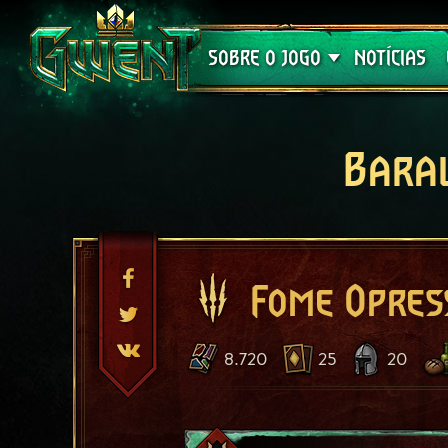
Suporte
SOBRE O JOGO
NOTÍCIAS
Bara
Fome Opres
8.720
25
20