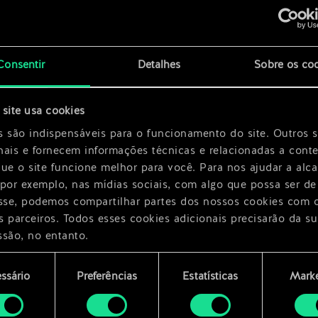
x
2
Consentir
Detalhes
Sobre os co
a
x
2
site usa cookies
s são indispensáveis para o funcionamento do site. Outros 
nais e fornecem informações técnicas e relacionadas a cont
que o site funcione melhor para você. Para nos ajudar a alc
 por exemplo, nas mídias sociais, com algo que possa ser de
esse, podemos compartilhar partes dos nossos cookies com 
s parceiros. Todos esses cookies adicionais precisarão da su
ssão, no entanto.
encontrará todos os detalhes sobre o uso de cookies e pode
ssário
Preferências
Estatísticas
Marke
ar as suas preferências no menu "Configurações" abaixo.
mento