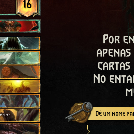
16
Por en
apenas
cartas
No enta
m
Dê um nome par
erior