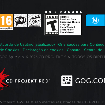
Acordo de Usuário (atualizado)
Orientações para Conteúd
 de Cookies
Declaração de cookies
Contato
Central de 
r GOG Sp. z o.o. © 2026 CD PROJEKT S.A. TODOS OS DIR
itcher®, GWENT® são marcas registradas de CD PROJEKT 