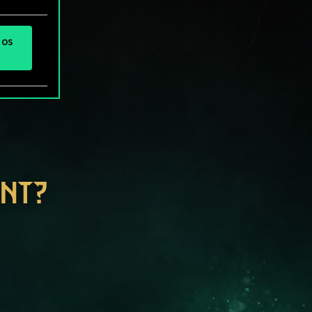
 os
ENT?