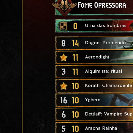
Fome Opressora
0
Urna das Sombras
8
14
Dagon: Prometido
11
Aerondight
3
11
Alquimista: ritual
10
Korathi Chamardente
16
10
Yghern.
6
10
Dettlaff: Vampiro Sup
5
10
Aracna Rainha