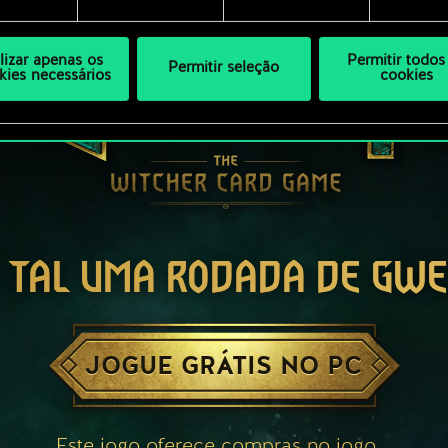
ilizar apenas os
Permitir todos
Permitir seleção
kies necessários
cookies
 TAL UMA RODADA DE GW
JOGUE GRÁTIS NO PC
Este jogo oferece compras no jogo