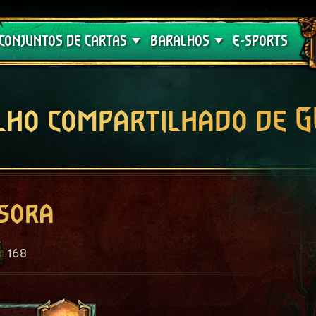
Crimson Curse
Guia de Baralhos
CONJUNTOS DE CARTAS
BARALHOS
E-SPORTS
lho compartilhado de 
sora
168