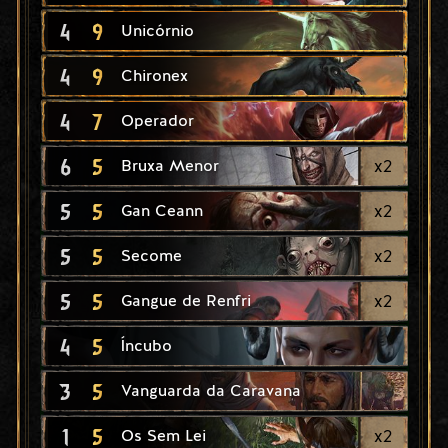
4
9
Unicórnio
4
9
Chironex
4
7
Operador
6
5
x
2
Bruxa Menor
5
5
x
2
Gan Ceann
5
5
x
2
Secome
5
5
x
2
Gangue de Renfri
4
5
Íncubo
3
5
Vanguarda da Caravana
1
5
x
2
Os Sem Lei