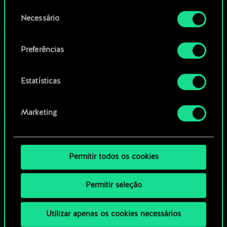
permissão, no entanto.
OU
Seleção
Necessário
de
Você encontrará todos os detalhes sobre o uso
consentimento
Navegue pelos baralhos da
de cookies e poderá ajustar as suas preferências
Preferências
no menu "Configurações" abaixo.
comunidade
Estatísticas
Marketing
Permitir todos os cookies
Permitir seleção
Utilizar apenas os cookies necessários