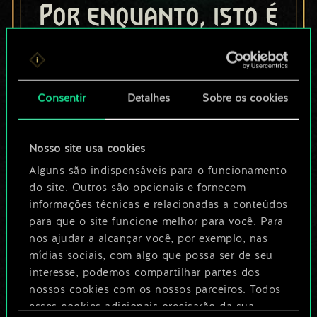
Por enquanto, isto é
apenas um conjunto
de cartas
Consentir
Detalhes
Sobre os cookies
compartilhado.
No entanto, dá para
Nosso site usa cookies
ser muito mais!
Alguns são indispensáveis para o funcionamento
do site. Outros são opcionais e fornecem
informações técnicas e relacionadas a conteúdos
para que o site funcione melhor para você. Para
Dê um nome para este baralho e crie
nos ajudar a alcançar você, por exemplo, nas
um guia
mídias sociais, com algo que possa ser de seu
interesse, podemos compartilhar partes dos
Editar baralho
nossos cookies com os nossos parceiros. Todos
esses cookies adicionais precisarão da sua