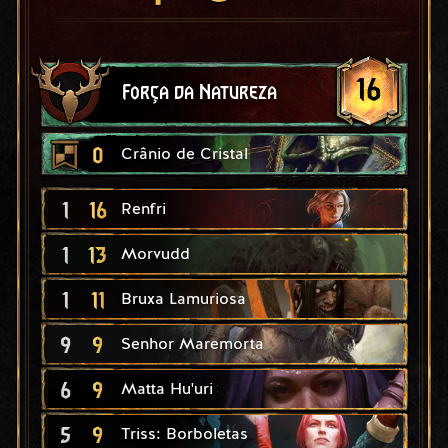
16
Força da Natureza
0
Crânio de Cristal
1
16
Renfri
1
13
Morvudd
1
11
Bruxa Lamuriosa
9
9
Senhor Maremorta
6
9
Matta Hu'uri
5
9
Triss: Borboletas