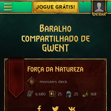
JOGUE GRÁTIS!
ENTRAR
Baralho
compartilhado de
GWENT
Força da Natureza
monsters
deck
6.680
25
25
168