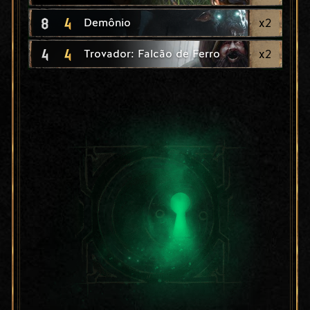
8
4
x
2
Demônio
4
4
x
2
Trovador: Falcão de Ferro