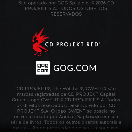
Site operado por GOG Sp. z o.o. © 2026 CD
PROJEKT S.A. TODOS OS DIREITOS
RESERVADOS
CD PROJEKT®, The Witcher®, GWENT® são
marcas registradas de CD PROJEKT Capital
Group. Jogo GWENT © CD PROJEKT S.A. Todos
os direitos reservados. Desenvolvido por CD
PROJEKT S.A. O jogo GWENT se baseia no
universo criado por Andrzej Sapkowski em sua
série de livros. Todos os outros direitos autorais e
marcas são de propriedade de seus respectivos