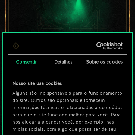
Por enquanto, isto é
apenas um conjunto
Consentir
Detalhes
Sobre os cookies
de cartas
Nosso site usa cookies
compartilhado.
Alguns são indispensáveis para o funcionamento
No entanto, dá para
do site. Outros são opcionais e fornecem
informações técnicas e relacionadas a conteúdos
ser muito mais!
para que o site funcione melhor para você. Para
nos ajudar a alcançar você, por exemplo, nas
mídias sociais, com algo que possa ser de seu