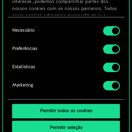
Dê um nome para este baralho e crie
interesse, podemos compartilhar partes dos
um guia
nossos cookies com os nossos parceiros. Todos
esses cookies adicionais precisarão da sua
permissão, no entanto.
Seleção
Editar baralho
Necessário
de
Você encontrará todos os detalhes sobre o uso
consentimento
OU
de cookies e poderá ajustar as suas preferências
Preferências
no menu "Configurações" abaixo.
Navegue pelos baralhos da
Estatísticas
comunidade
Marketing
Permitir todos os cookies
Permitir seleção