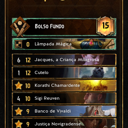
15
Bolso Fundo
0
Lâmpada Mágica
6
12
Jacques, a Criança Milagrosa
1
12
Cutelo
10
Korathi Chamardente
4
10
Sigi Reuven
9
Banco de Vivaldi
9
Justiça Novigradense