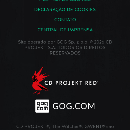
DECLARAÇÃO DE COOKIES
CONTATO
CENTRAL DE IMPRENSA
Site operado por GOG Sp. z o.o. © 2026 CD
PROJEKT S.A. TODOS OS DIREITOS
RESERVADOS
CD PROJEKT®, The Witcher®, GWENT® são