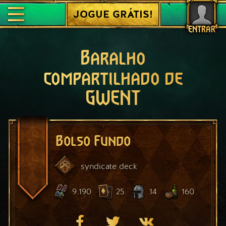
JOGUE GRÁTIS!
ENTRAR
Baralho
compartilhado de
GWENT
Bolso Fundo
syndicate
deck
9.190
25
14
160