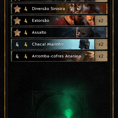
4
Diversão Sinistra
4
x
2
Extorsão
4
Assalto
4
4
x
2
Chacal Marinho
4
4
x
2
Arromba-cofres Ananico