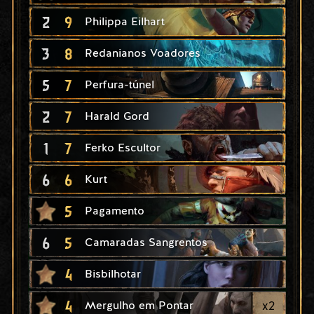
2
9
Philippa Eilhart
3
8
Redanianos Voadores
5
7
Perfura-túnel
2
7
Harald Gord
1
7
Ferko Escultor
6
6
Kurt
5
Pagamento
6
5
Camaradas Sangrentos
4
Bisbilhotar
4
x
2
Mergulho em Pontar