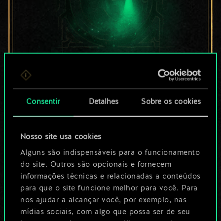
Por enquanto, isto é
apenas um conjunto
Consentir
Detalhes
Sobre os cookies
de cartas
Nosso site usa cookies
compartilhado.
Alguns são indispensáveis para o funcionamento
No entanto, dá para
do site. Outros são opcionais e fornecem
informações técnicas e relacionadas a conteúdos
ser muito mais!
para que o site funcione melhor para você. Para
nos ajudar a alcançar você, por exemplo, nas
mídias sociais, com algo que possa ser de seu