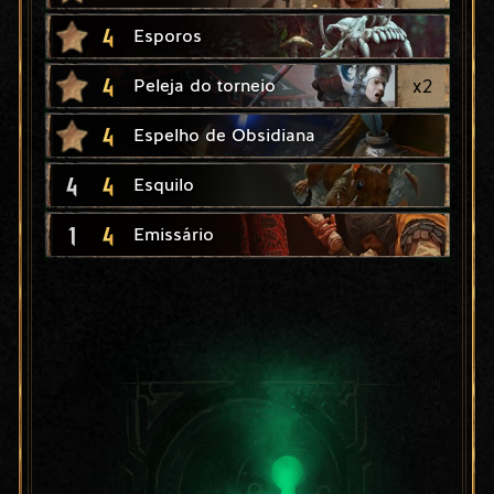
4
Esporos
4
x
2
Peleja do torneio
4
Espelho de Obsidiana
4
4
Esquilo
1
4
Emissário