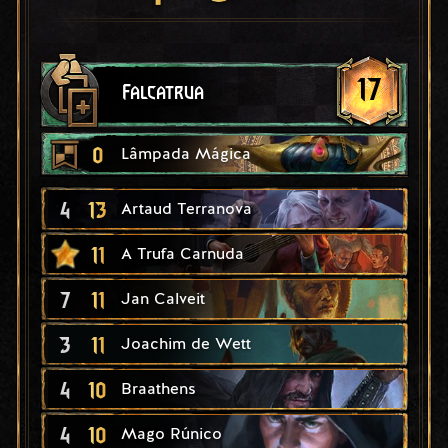
17
Falcatrua
0
Lâmpada Mágica
4
13
Artaud Terranova
11
A Trufa Carnuda
7
11
Jan Calveit
3
11
Joachim de Wett
4
10
Braathens
4
10
Mago Rúnico