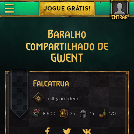
JOGUE GRÁTIS!
ENTRAR
Baralho
compartilhado de
GWENT
Falcatrua
nilfgaard
deck
8.600
25
15
170