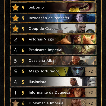
9
Suborno
9
Invocação de Yennefer
9
Coup de Grace
2
9
Artorius Viggo
4
6
Praticante Imperial
5
5
Cavalaria Alba
5
5
x
2
Mago Torturador
4
5
Ilusionista
1
5
x
2
Informante da Duquesa
4
x
2
Diplomacia Imperial