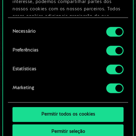
Dê um nome para este baralho e crie
interesse, podemos compartilhar partes dos
um guia
nossos cookies com os nossos parceiros. Todos
esses cookies adicionais precisarão da sua
permissão, no entanto.
Seleção
Editar baralho
Necessário
de
Você encontrará todos os detalhes sobre o uso
consentimento
OU
de cookies e poderá ajustar as suas preferências
Preferências
no menu "Configurações" abaixo.
Navegue pelos baralhos da
Estatísticas
comunidade
Marketing
Permitir todos os cookies
Permitir seleção