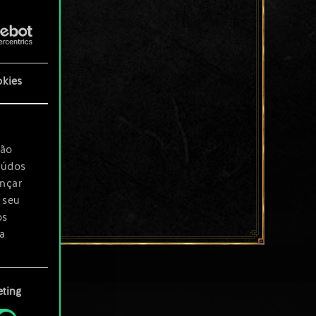
okies
são
eúdos
ançar
 seu
os
a
rá
ting