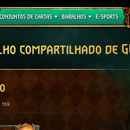
Crimson Curse
Guia de Baralhos
CONJUNTOS DE CARTAS
BARALHOS
E-SPORTS
lho compartilhado de 
o
159