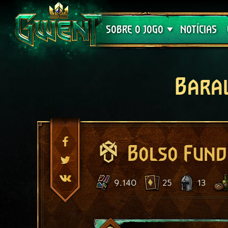
Suporte
SOBRE O JOGO
NOTÍCIAS
Bara
Bolso Fund
9.140
25
13