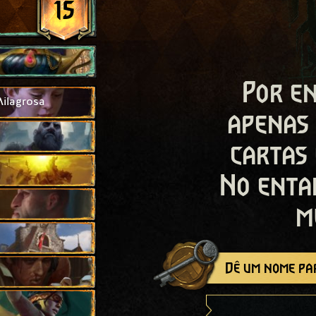
15
Por en
ilagrosa
apenas
cartas
No enta
m
Dê um nome par