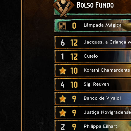
Bolso Fundo
0
Lâmpada Mágica
6
12
Jacques, a Criança M
1
12
Cutelo
10
Korathi Chamardente
4
10
Sigi Reuven
9
Banco de Vivaldi
9
Justiça Novigradense
2
9
Philippa Eilhart