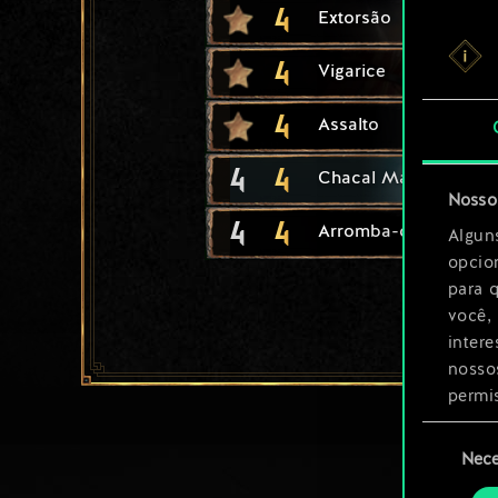
4
Extorsão
4
Vigarice
4
Assalto
4
4
Chacal Marinho
Nosso 
4
4
Arromba-cofres Anan
Algun
opcio
para 
você,
inter
nosso
permi
Seleção
Você 
Nece
de
ajust
consenti