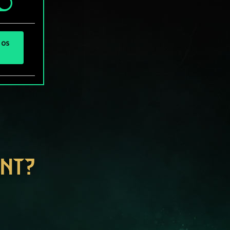
 os
ENT?