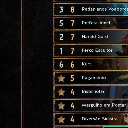
3
8
Redanianos Voadore
5
7
Perfura-túnel
2
7
Harald Gord
1
7
Ferko Escultor
6
6
Kurt
5
Pagamento
4
Bisbilhotar
4
Mergulho em Pontar
4
Diversão Sinistra