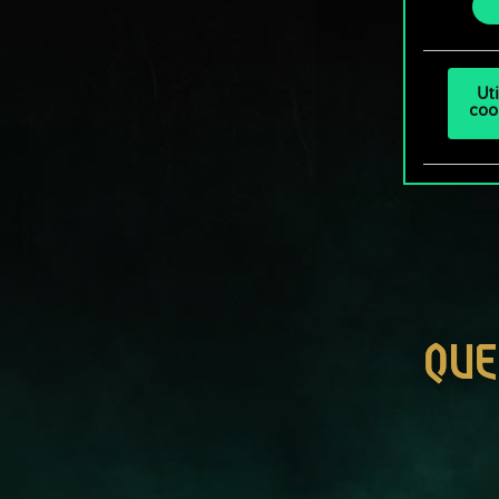
Ut
coo
QUE