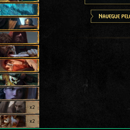
s
Navegue pel
x
2
x
2