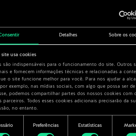
Consentir
Detalhes
Sobre os co
x
2
site usa cookies
ico
x
2
s são indispensáveis para o funcionamento do site. Outros 
nais e fornecem informações técnicas e relacionadas a cont
que o site funcione melhor para você. Para nos ajudar a alc
 por exemplo, nas mídias sociais, com algo que possa ser de
esse, podemos compartilhar partes dos nossos cookies com 
s parceiros. Todos esses cookies adicionais precisarão da su
ssão, no entanto.
encontrará todos os detalhes sobre o uso de cookies e pode
ssário
Preferências
Estatísticas
Marke
ar as suas preferências no menu "Configurações" abaixo.
mento