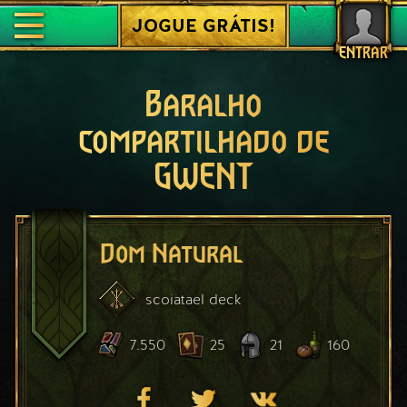
JOGUE GRÁTIS!
ENTRAR
Baralho
compartilhado de
GWENT
Dom Natural
scoiatael
deck
7.550
25
21
160