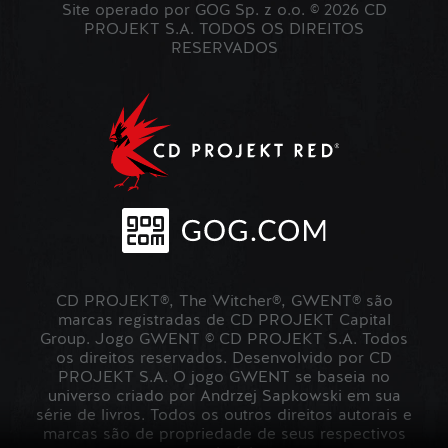
Site operado por GOG Sp. z o.o. © 2026 CD
PROJEKT S.A. TODOS OS DIREITOS
RESERVADOS
CD PROJEKT®, The Witcher®, GWENT® são
marcas registradas de CD PROJEKT Capital
Group. Jogo GWENT © CD PROJEKT S.A. Todos
os direitos reservados. Desenvolvido por CD
PROJEKT S.A. O jogo GWENT se baseia no
universo criado por Andrzej Sapkowski em sua
série de livros. Todos os outros direitos autorais e
marcas são de propriedade de seus respectivos