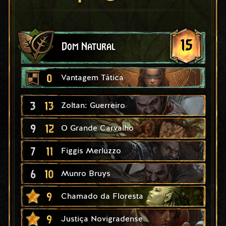
15
Dom Natural
0
Vantagem Tática
3
13
Zoltan: Guerreiro
9
12
O Grande Carvalho
7
11
Figgis Merluzzo
6
10
Munro Bruys
9
Chamado da Floresta
9
Justiça Novigradense