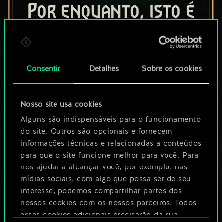
Por enquanto, isto é
apenas um conjunto
de cartas
Consentir
Detalhes
Sobre os cookies
compartilhado.
No entanto, dá para
Nosso site usa cookies
ser muito mais!
Alguns são indispensáveis para o funcionamento
do site. Outros são opcionais e fornecem
informações técnicas e relacionadas a conteúdos
para que o site funcione melhor para você. Para
Dê um nome para este baralho e crie
nos ajudar a alcançar você, por exemplo, nas
um guia
mídias sociais, com algo que possa ser de seu
interesse, podemos compartilhar partes dos
Editar baralho
nossos cookies com os nossos parceiros. Todos
esses cookies adicionais precisarão da sua