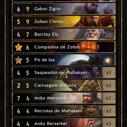
6
9
Gabor Zigrin
5
9
Zoltan Chivay
4
7
Barclay Els
6
Companhia de Zoltan
5
Pó de lua
4
5
x
2
Saqueador de Mahakam
2
5
x
2
Carruagem Anânica
7
4
x
2
Anão Mercenário
4
4
x
2
Recrutas de Mahakam
4
4
x
2
Anão Berserker