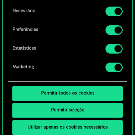
permissão, no entanto.
OU
Seleção
Necessário
de
Você encontrará todos os detalhes sobre o uso
consentimento
Navegue pelos baralhos da
de cookies e poderá ajustar as suas preferências
Preferências
no menu "Configurações" abaixo.
comunidade
Estatísticas
Marketing
Permitir todos os cookies
Permitir seleção
Utilizar apenas os cookies necessários