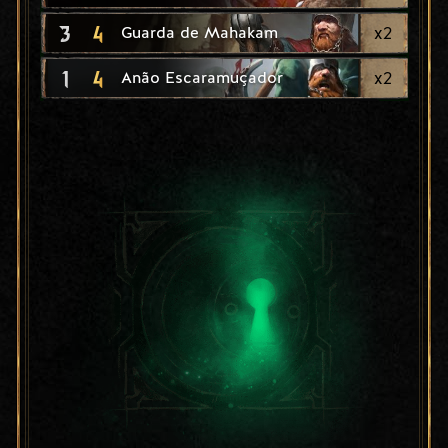
3
4
x
2
Guarda de Mahakam
1
4
x
2
Anão Escaramuçador