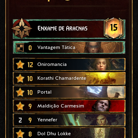
15
Enxame de Aracnas
0
Vantagem Tática
12
Oniromancia
10
Korathi Chamardente
10
Portal
9
Maldição Carmesim
2
9
Yennefer
8
Dol Dhu Lokke