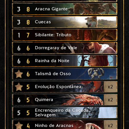
3
8
Aracna Gigante
3
8
Cuecas
1
7
Sibilante: Tributo
6
6
Dorregaray de Vole
6
6
Rainha da Noite
6
Talismã de Osso
5
x
2
Evolução Espontânea
6
5
x
2
Quimera
Encrenqueiro da Caçada
5
5
Selvagem
4
x
2
Ninho de Aracnas