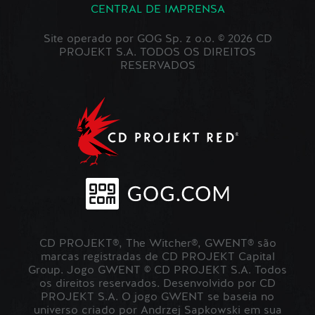
CENTRAL DE IMPRENSA
Site operado por GOG Sp. z o.o. © 2026 CD
PROJEKT S.A. TODOS OS DIREITOS
RESERVADOS
CD PROJEKT®, The Witcher®, GWENT® são
marcas registradas de CD PROJEKT Capital
Group. Jogo GWENT © CD PROJEKT S.A. Todos
os direitos reservados. Desenvolvido por CD
PROJEKT S.A. O jogo GWENT se baseia no
universo criado por Andrzej Sapkowski em sua