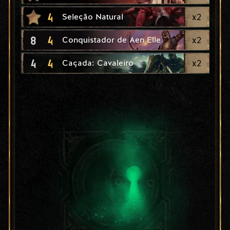
4
x
2
Seleção Natural
8
4
x
2
Conquistador de Aen Elle
4
4
x
2
Caçada: Cavaleiro