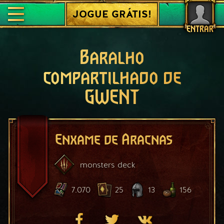
JOGUE GRÁTIS!
ENTRAR
Baralho
compartilhado de
GWENT
Enxame de Aracnas
monsters
deck
7.070
25
13
156