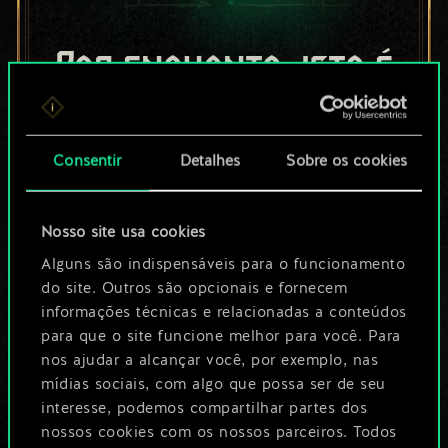
Por enquanto, isto é
apenas um conjunto
de cartas
Consentir
Detalhes
Sobre os cookies
compartilhado.
Nosso site usa cookies
No entanto, dá para
Alguns são indispensáveis para o funcionamento
ser muito mais!
do site. Outros são opcionais e fornecem
informações técnicas e relacionadas a conteúdos
para que o site funcione melhor para você. Para
Dê um nome para este baralho e crie
nos ajudar a alcançar você, por exemplo, nas
mídias sociais, com algo que possa ser de seu
um guia
interesse, podemos compartilhar partes dos
nossos cookies com os nossos parceiros. Todos