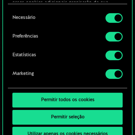
Editar baralho
esses cookies adicionais precisarão da sua
permissão, no entanto.
Seleção
Necessário
OU
de
Você encontrará todos os detalhes sobre o uso
consentimento
de cookies e poderá ajustar as suas preferências
Preferências
Navegue pelos baralhos da
no menu "Configurações" abaixo.
comunidade
Estatísticas
Marketing
Permitir todos os cookies
Permitir seleção
Utilizar apenas os cookies necessários