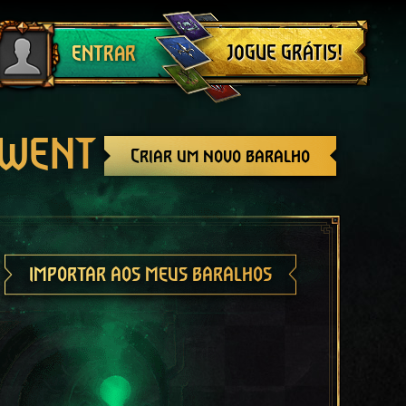
Sair
JOGUE GRÁTIS!
ENTRAR
GWENT
Criar um novo baralho
IMPORTAR AOS MEUS BARALHOS