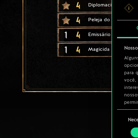
4
Diplomacia Imperial
4
Peleja do torneio
1
4
Emissário
1
4
Nosso 
Magicida
Algun
opcio
para 
você,
inter
nosso
permi
Seleção
Você 
Nece
de
ajust
consenti