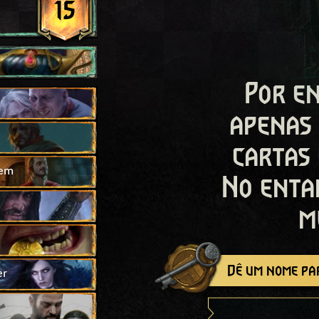
15
Por en
apenas
cartas
hem
No enta
m
Dê um nome par
er