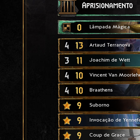
Aprisionamento
0
Lâmpada Mágica
4
13
Artaud Terranova
3
11
Joachim de Wett
4
10
Vincent Van Moorle
4
10
Braathens
9
Suborno
9
Invocação de Yennef
9
Coup de Grace