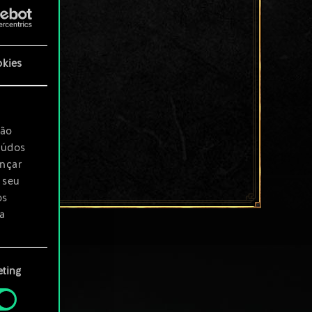
okies
são
eúdos
ançar
 seu
os
a
rá
ting