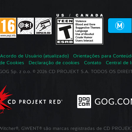
Acordo de Usuário (atualizado)
Orientações para Conteúd
 de Cookies
Declaração de cookies
Contato
Central de 
r GOG Sp. z o.o. © 2026 CD PROJEKT S.A. TODOS OS DIR
itcher®, GWENT® são marcas registradas de CD PROJEKT 