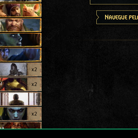
Navegue pel
x
2
l
x
2
x
2
sa