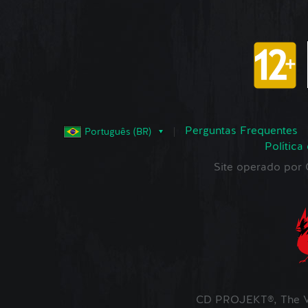
Perguntas Frequentes
Português (BR)
Política
Site operado po
CD PROJEKT®, The W