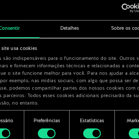
x
2
Consentir
Detalhes
Sobre os co
site usa cookies
x
2
s são indispensáveis para o funcionamento do site. Outros 
nais e fornecem informações técnicas e relacionadas a cont
que o site funcione melhor para você. Para nos ajudar a alc
 por exemplo, nas mídias sociais, com algo que possa ser de
esse, podemos compartilhar partes dos nossos cookies com 
s parceiros. Todos esses cookies adicionais precisarão da su
ssão, no entanto.
encontrará todos os detalhes sobre o uso de cookies e pode
ssário
Preferências
Estatísticas
Marke
ar as suas preferências no menu "Configurações" abaixo.
mento