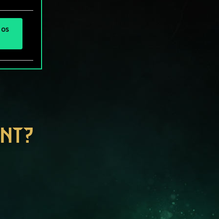
 os
ENT?