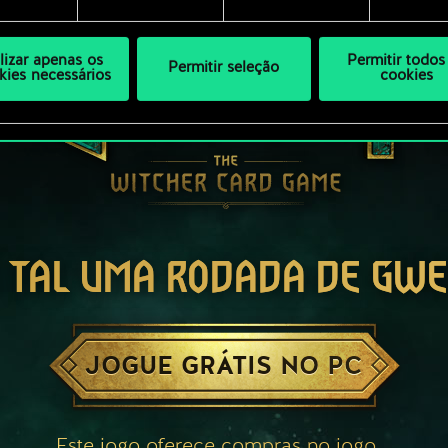
ilizar apenas os
Permitir todos
Permitir seleção
kies necessários
cookies
 TAL UMA RODADA DE GW
JOGUE GRÁTIS NO PC
Este jogo oferece compras no jogo