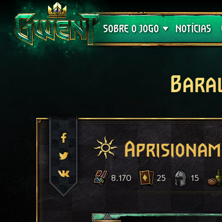
Suporte
SOBRE O JOGO
NOTÍCIAS
Bara
Aprisiona
8.170
25
15