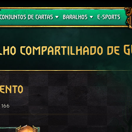
Crimson Curse
Guia de Baralhos
CONJUNTOS DE CARTAS
BARALHOS
E-SPORTS
lho compartilhado de 
mento
166