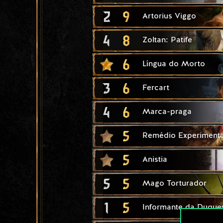
2
9
Artorius Viggo
4
8
Zoltan: Patife
6
Língua do Morto
3
6
Fercart
4
6
Marca-praga
5
Remédio Experimenta
5
Anistia
5
5
Mago Torturador
1
5
Informante da Duque