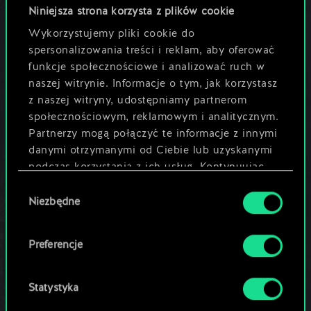
Niniejsza strona korzysta z plików cookie
Wykorzystujemy pliki cookie do
spersonalizowania treści i reklam, aby oferować
funkcje społecznościowe i analizować ruch w
naszej witrynie. Informacje o tym, jak korzystasz
z naszej witryny, udostępniamy partnerom
społecznościowym, reklamowym i analitycznym.
Partnerzy mogą połączyć te informacje z innymi
komentarze (28)
Udostępnij:
danymi otrzymanymi od Ciebie lub uzyskanymi
podczas korzystania z ich usług. Kontynuując
korzystanie z naszej witryny, zgadasz się na
Wybór
używanie plików cookie.
Niezbędne
Pozostałe aktualności
zgody
Preferencje
Aktualizacja dotycząca
wsparcia dla systemów
Windows 7, 8 i 8.1
Statystyka
27 czerwca 2024
komentarze (1)