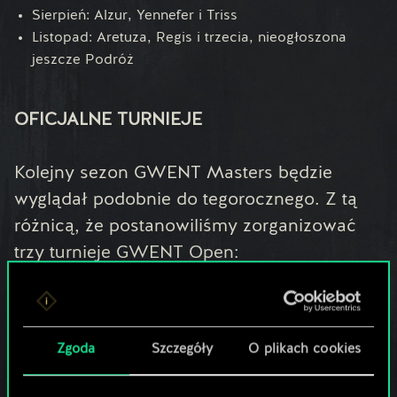
Sierpień: Alzur, Yennefer i Triss
Listopad: Aretuza, Regis i trzecia, nieogłoszona
jeszcze Podróż
OFICJALNE TURNIEJE
Kolejny sezon GWENT Masters będzie
wyglądał podobnie do tegorocznego. Z tą
różnicą, że postanowiliśmy zorganizować
trzy turnieje GWENT Open:
w kwietniu
w lipcu
w październiku
Zgoda
Szczegóły
O plikach cookies