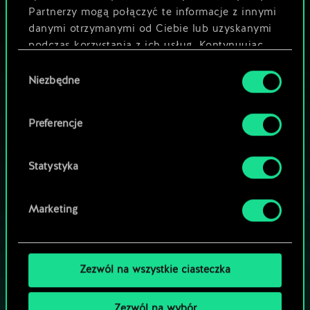
Partnerzy mogą połączyć te informacje z innymi
danymi otrzymanymi od Ciebie lub uzyskanymi
podczas korzystania z ich usług. Kontynuując
korzystanie z naszej witryny, zgadasz się na
Wybór
używanie plików cookie.
Niezbędne
zgody
Preferencje
MOŻE PARTYJKA W GWINTA?
Statystyka
ZAGRAJ ZA
DARMO NA PC
Marketing
Gra zawiera opcjonalne mikrotransakcje
GRAJ RÓWNIEŻ NA:
Zezwól na wszystkie ciasteczka
Zezwól na wybór