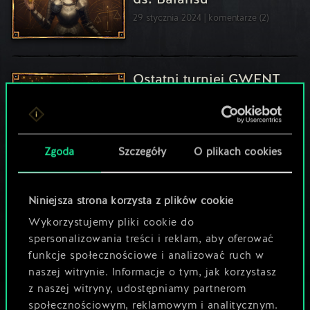
29 stycznia 2024
komentarze (2)
Ostatni turniej GWENT
World Masters odbędzie
się w ten weekend!
7 grudnia 2023
komentarze (28)
Zgoda
Szczegóły
O plikach cookies
Rozpoczął się Sezon
Listopadowy!
Niniejsza strona korzysta z plików cookie
15 listopada 2023
komentarze (8)
Wykorzystujemy pliki cookie do
spersonalizowania treści i reklam, aby oferować
funkcje społecznościowe i analizować ruch w
naszej witrynie. Informacje o tym, jak korzystasz
z naszej witryny, udostępniamy partnerom
społecznościowym, reklamowym i analitycznym.