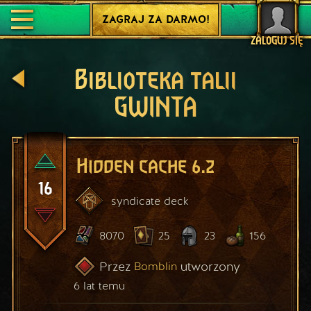
ZAGRAJ ZA DARMO!
ZALOGUJ SIĘ
Biblioteka talii
GWINTA
Hidden cache 6.2
16
syndicate
deck
8070
25
23
156
Przez
utworzony
Bomblin
6 lat temu