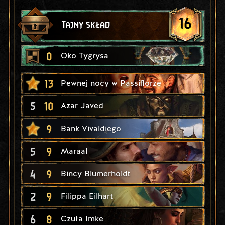
16
Tajny skład
0
Oko Tygrysa
13
Pewnej nocy w Passiflorze
5
10
Azar Javed
9
Bank Vivaldiego
5
9
Maraal
4
9
Bincy Blumerholdt
2
9
Filippa Eilhart
6
8
Czuła Imke