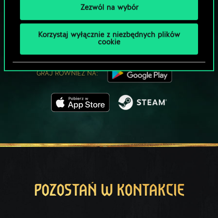
MOŻE PARTYJKA W GWINTA?
Zezwól na wybór
ZAGRAJ ZA
DARMO NA PC
Korzystaj wyłącznie z niezbędnych plików
cookie
Gra zawiera opcjonalne mikrotransakcje
GRAJ RÓWNIEŻ NA:
POZOSTAŃ W KONTAKCIE