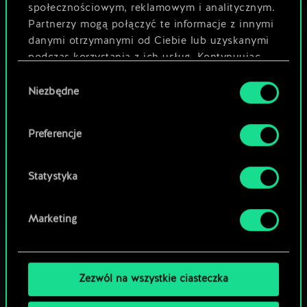
społecznościowym, reklamowym i analitycznym.
3
4
x
2
Uliczny dealer
Partnerzy mogą połączyć te informacje z innymi
danymi otrzymanymi od Ciebie lub uzyskanymi
2
4
x
2
Banda urwisów
podczas korzystania z ich usług. Kontynuując
korzystanie z naszej witryny, zgadasz się na
Wybór
używanie plików cookie.
Niezbędne
zgody
Preferencje
Statystyka
Marketing
Zezwól na wszystkie ciasteczka