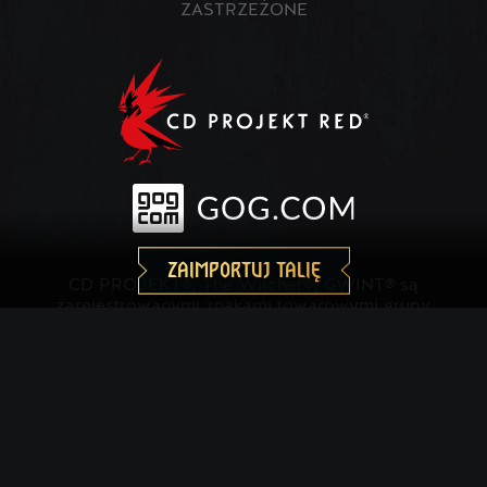
ZASTRZEŻONE
ZAIMPORTUJ TALIĘ
CD PROJEKT®, The Witcher®, GWINT® są
zarejestrowanymi znakami towarowymi grupy
kapitałowej CD PROJEKT. Gra GWINT © CD
PROJEKT S.A. Wszelkie prawa zastrzeżone.
Wyprodukowane przez CD PROJEKT S.A. Gra
GWINT jest osadzona w uniwersum stworzonym
przez Andrzeja Sapkowskiego w serii książek jego
autorstwa. Wszelkie inne znaki towarowe, nazwy i
logo są znakami towarowymi lub zastrzeżonymi
znakami towarowymi należącymi do swoich