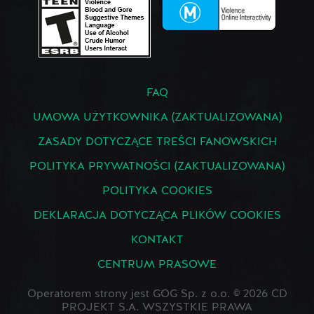
FAQ
UMOWA UŻYTKOWNIKA (ZAKTUALIZOWANA)
ZASADY DOTYCZĄCE TREŚCI FANOWSKICH
POLITYKA PRYWATNOŚCI (ZAKTUALIZOWANA)
POLITYKA COOKIES
DEKLARACJA DOTYCZĄCA PLIKÓW COOKIES
KONTAKT
CENTRUM PRASOWE
Operatorem strony jest GOG Sp. z o.o. © 2026 CD
PROJEKT S.A. WSZYSTKIE PRAWA