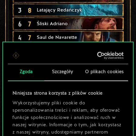
3
8
Latający Redańczyk
6
7
Śliski Adriano
4
7
Saul de Navarette
6
6
Adalbertus Kalkstein
6
5
x
2
Zmutowane psy
Zgoda
Szczegóły
O plikach cookies
5
5
x
2
Niedyskretna kokota
4
5
Kikimora wojownik
Niniejsza strona korzysta z plików cookie
Wykorzystujemy pliki cookie do
4
4
x
2
Morska hiena
spersonalizowania treści i reklam, aby oferować
funkcje społecznościowe i analizować ruch w
4
4
Mutant zabójca
naszej witrynie. Informacje o tym, jak korzystasz
4
4
z naszej witryny, udostępniamy partnerom
x
2
Novigradzkie kokoty