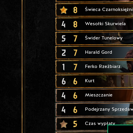
8
Świeca Czarnoksiężni
4
8
Wesołki Skurwiela
5
7
Świder Tunelowy
2
7
Harald Gord
1
7
Ferko Rzeźbiarz
6
6
Kurt
4
6
Mieszczanie
4
6
Podejrzany Sprzeda
5
Czas wypłaty