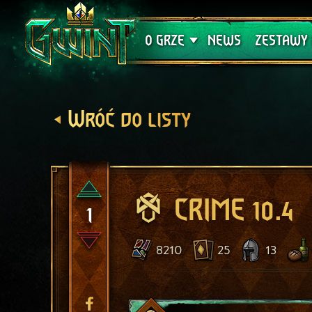
Wsparcie techniczne
Krwawa K
O GRZE
NEWS
ZESTAWY 
Wróć do listy
CRIME 10.4
1
8210
25
13