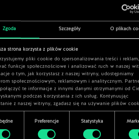
x
2
x
2
Zgoda
Szczegóły
O plikach co
x
2
sza strona korzysta z plików cookie
x
2
zystujemy pliki cookie do spersonalizowania treści i reklam
wać funkcje społecznościowe i analizować ruch w naszej wit
acje o tym, jak korzystasz z naszej witryny, udostępniamy
erom społecznościowym, reklamowym i analitycznym. Partn
połączyć te informacje z innymi danymi otrzymanymi od Ci
zyskanymi podczas korzystania z ich usług. Kontynuując
tanie z naszej witryny, zgadasz się na używanie plików cook
zbędne
Preferencje
Statystyka
Marke