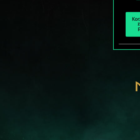
Kor
z