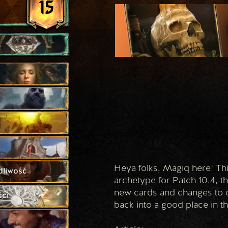
15
Heya folks, Magiq here! Thi
dliwość
archetype for Patch 10.4, th
new cards and changes to ol
ści
back into a good place in th