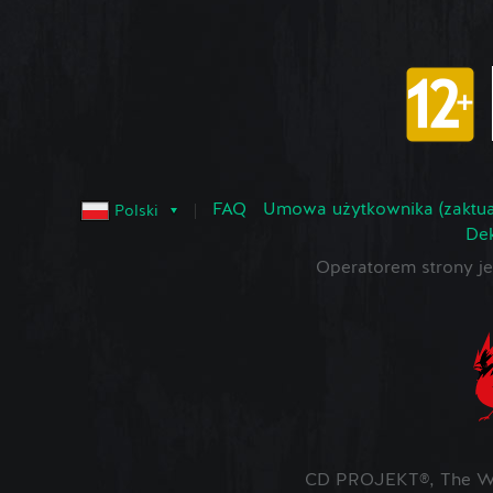
FAQ
Umowa użytkownika (zaktua
Polski
Dek
Operatorem strony 
CD PROJEKT®, The Wit