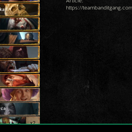
Article:
https://teambanditgang.com
ka
wca
x
2