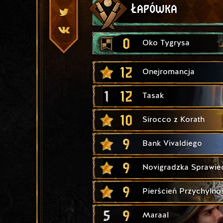
Łapówka
0
Oko Tygrysa
12
Onejromancja
1
12
Tasak
10
Sirocco z Korath
9
Bank Vivaldiego
9
Novigradzka Sprawie
9
Pierścień Przychylno
5
9
Maraal