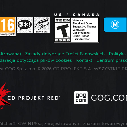
lizowana)
Zasady dotyczące Treści Fanowskich
Polityka
laracja dotycząca plików cookies
Kontakt
Centrum pras
jest GOG Sp. z o.o. © 2026 CD PROJEKT S.A. WSZYSTKI
cher®, GWINT® są zarejestrowanymi znakami towarowymi