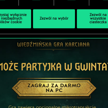
zystaj wyłącznie
Zezwól na
 niezbędnych
Zezwól na wybór
wszystkie
plików cookie
ciasteczka
MOŻE PARTYJKA W GWINTA
ZAGRAJ ZA DARMO
NA PC
Gra zawiera opcjonalne mikrotransakcje