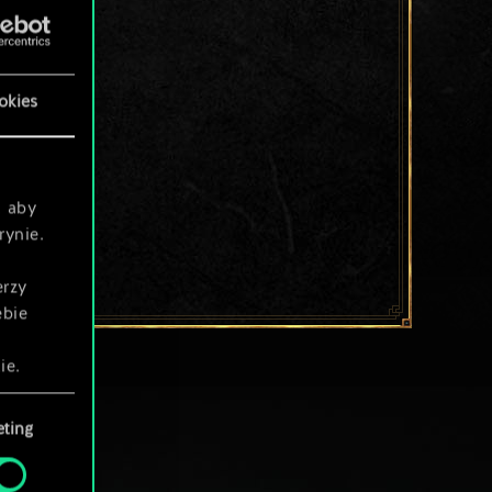
okies
, aby
rynie.
erzy
ebie
ie.
ting