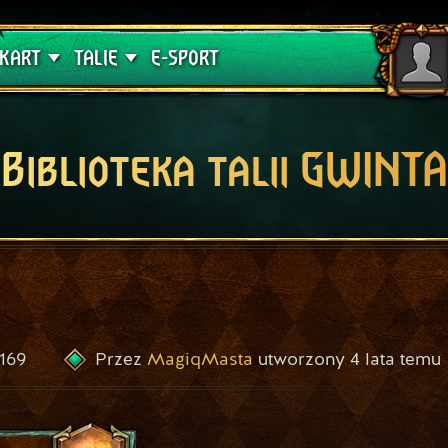
lątwa
Poradniki
KART
TALIE
E-SPORT
Biblioteka talii GWINTA
169
MagiqMasta
4 lata temu
Przez
utworzony