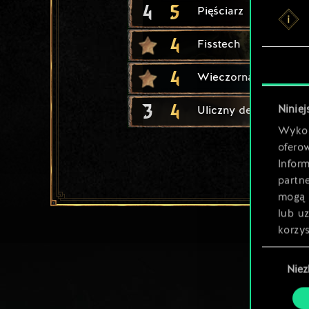
4
5
Pięściarz
4
Fisstech
4
Wieczorna Zdobycz
3
4
Niniej
Uliczny dealer
Wykor
ofero
Inform
partn
mogą 
lub u
korzys
Wybór
Nie
zgody