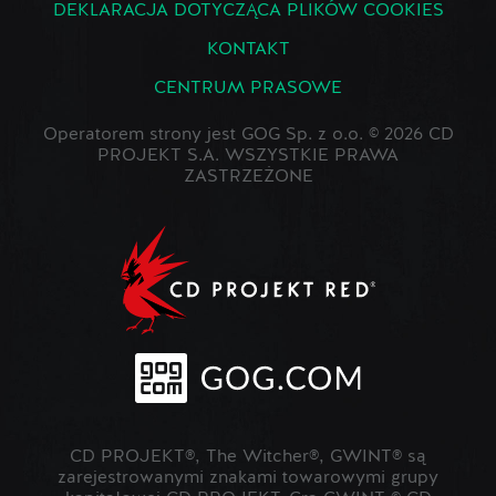
DEKLARACJA DOTYCZĄCA PLIKÓW COOKIES
KONTAKT
CENTRUM PRASOWE
Operatorem strony jest GOG Sp. z o.o. © 2026 CD
PROJEKT S.A. WSZYSTKIE PRAWA
ZASTRZEŻONE
CD PROJEKT®, The Witcher®, GWINT® są
zarejestrowanymi znakami towarowymi grupy