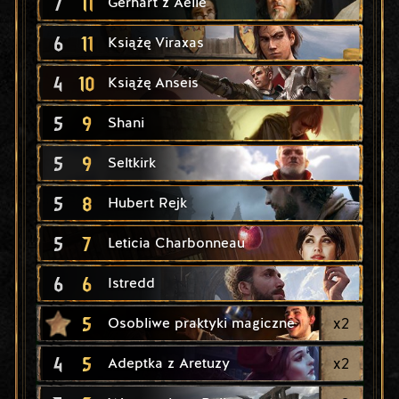
7
11
Gerhart z Aelle
6
11
Książę Viraxas
4
10
Książę Anseis
5
9
Shani
5
9
Seltkirk
5
8
Hubert Rejk
5
7
Leticia Charbonneau
6
6
Istredd
5
x
2
Osobliwe praktyki magiczne
4
5
x
2
Adeptka z Aretuzy