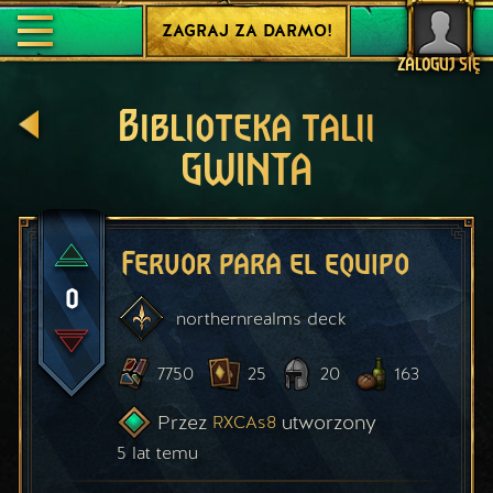
ZAGRAJ ZA DARMO!
ZALOGUJ SIĘ
Biblioteka talii
GWINTA
Fervor para el equipo
0
northernrealms
deck
7750
25
20
163
Przez
utworzony
RXCAs8
5 lat temu