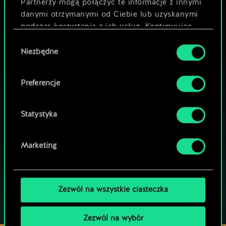
Partnerzy mogą połączyć te informacje z innymi
danymi otrzymanymi od Ciebie lub uzyskanymi
podczas korzystania z ich usług. Kontynuując
korzystanie z naszej witryny, zgadasz się na
Wybór
używanie plików cookie.
Niezbędne
zgody
MOŻE PARTYJKA W GWINTA?
Preferencje
ZAGRAJ ZA
DARMO NA PC
Statystyka
Gra zawiera opcjonalne mikrotransakcje
Marketing
GRAJ RÓWNIEŻ NA:
Zezwól na wszystkie ciasteczka
Zezwól na wybór