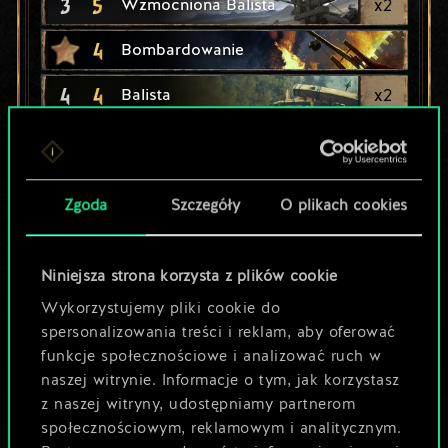
3
5
x
2
Wzmocniona Balista
4
Bombardowanie
4
4
x
2
Balista
4
4
x
2
Marynarz z Kerack
4
4
x
2
Student z Ban Ard
Zgoda
Szczegóły
O plikach cookies
4
4
x
2
Studentka z Aretuzy
Niniejsza strona korzysta z plików cookie
Wykorzystujemy pliki cookie do
spersonalizowania treści i reklam, aby oferować
funkcje społecznościowe i analizować ruch w
naszej witrynie. Informacje o tym, jak korzystasz
z naszej witryny, udostępniamy partnerom
społecznościowym, reklamowym i analitycznym.