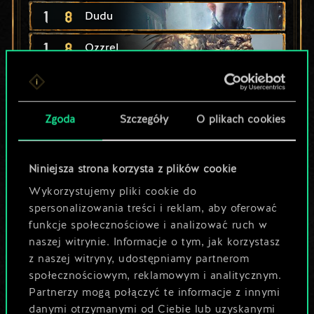
1
8
Dudu
1
8
Ozzrel
7
Nekromancja
12
7
Goliat
Zgoda
Szczegóły
O plikach cookies
5
7
Kejran
Niniejsza strona korzysta z plików cookie
5
7
Bestia
Wykorzystujemy pliki cookie do
5
5
Cyklop
spersonalizowania treści i reklam, aby oferować
funkcje społecznościowe i analizować ruch w
5
5
x
2
Barghest
naszej witrynie. Informacje o tym, jak korzystasz
z naszej witryny, udostępniamy partnerom
2
5
Ghul
społecznościowym, reklamowym i analitycznym.
Partnerzy mogą połączyć te informacje z innymi
6
4
Południca
danymi otrzymanymi od Ciebie lub uzyskanymi