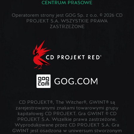
CENTRUM PRASOWE
Operatorem strony jest GOG Sp. z o.o. © 2026 CD
PROJEKT S.A. WSZYSTKIE PRAWA
ZASTRZEŻONE
CD PROJEKT®, The Witcher®, GWINT® są
zarejestrowanymi znakami towarowymi grupy
kapitałowej CD PROJEKT. Gra GWINT © CD
PROJEKT S.A. Wszelkie prawa zastrzeżone.
Wyprodukowane przez CD PROJEKT S.A. Gra
GWINT jest osadzona w uniwersum stworzonym