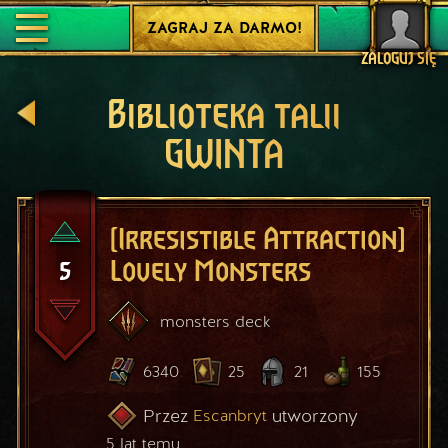
ZAGRAJ ZA DARMO!
ZALOGUJ SIĘ
Biblioteka talii
GWINTA
[Irresistible Attraction]
5
Lovely Monsters
monsters
deck
6340
25
21
155
Przez
utworzony
Escanbryt
5 lat temu