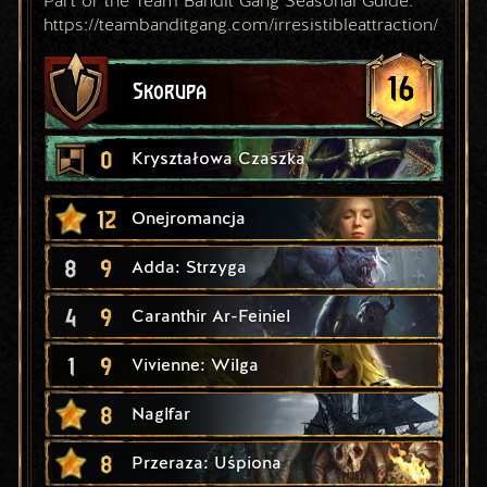
Part of the Team Bandit Gang Seasonal Guide:
https://teambanditgang.com/irresistibleattraction/
16
Skorupa
0
Kryształowa Czaszka
12
Onejromancja
8
9
Adda: Strzyga
4
9
Caranthir Ar-Feiniel
1
9
Vivienne: Wilga
8
Naglfar
8
Przeraza: Uśpiona