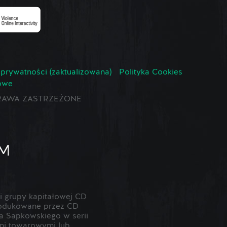
 prywatności (zaktualizowana)
Polityka Cookies
owe
E PRAWA ZASTRZEŻONE
 grupy kapitałowej CD
odukowane przez CD
 Sapkowskiego w serii
ami towarowymi lub