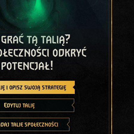
 grać tą talią?
ołeczności odkryć
 potencjał!
ię i opisz swoją strategię
Edytuj talię
daj talie społeczności