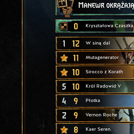
Manewr okrążają
0
Kryształowa Czaszka
1
12
W siną dal
11
Mutagenerator
10
Sirocco z Korath
5
10
Król Radowid V
4
9
Płotka
2
9
Vernon Roche
8
Kaer Seren