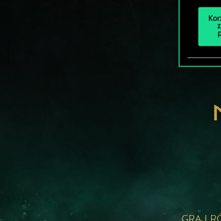
Kor
z
GRAJ R