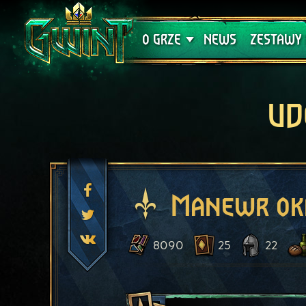
Wsparcie techniczne
Krwawa K
O GRZE
NEWS
ZESTAWY 
UD
Manewr ok
8090
25
22