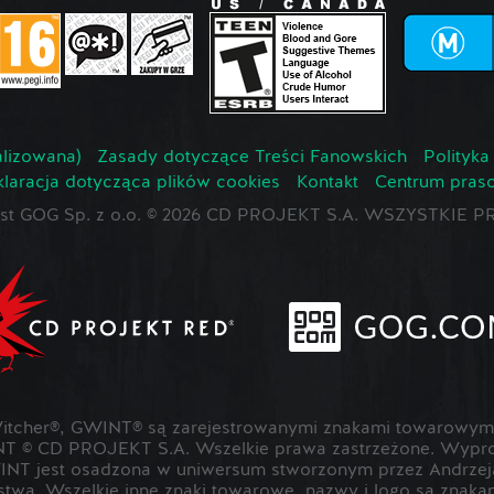
lizowana)
Zasady dotyczące Treści Fanowskich
Polityka
laracja dotycząca plików cookies
Kontakt
Centrum pras
jest GOG Sp. z o.o. © 2026 CD PROJEKT S.A. WSZYSTKI
cher®, GWINT® są zarejestrowanymi znakami towarowymi
T © CD PROJEKT S.A. Wszelkie prawa zastrzeżone. Wypr
NT jest osadzona w uniwersum stworzonym przez Andrzeja
rstwa. Wszelkie inne znaki towarowe, nazwy i logo są znak