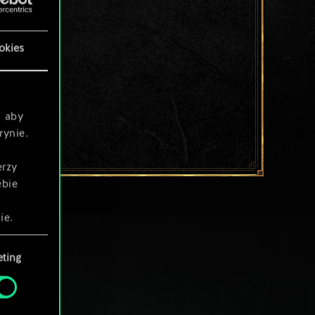
okies
, aby
rynie.
erzy
ebie
ie.
ting