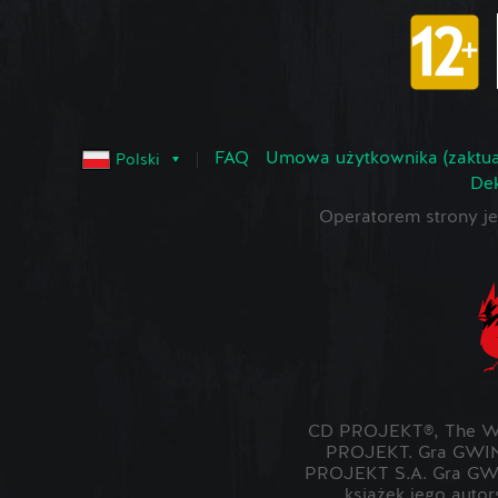
FAQ
Umowa użytkownika (zaktua
Polski
Dek
Operatorem strony 
CD PROJEKT®, The Wit
PROJEKT. Gra GWIN
PROJEKT S.A. Gra GWI
książek jego auto