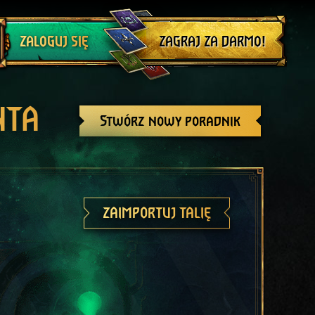
Wyloguj się
ZAGRAJ ZA DARMO!
ZALOGUJ SIĘ
NTA
Stwórz nowy poradnik
ZAIMPORTUJ TALIĘ