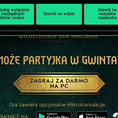
zystaj wyłącznie
Zezwól na
 niezbędnych
Zezwól na wybór
wszystkie
plików cookie
ciasteczka
MOŻE PARTYJKA W GWINTA
ZAGRAJ ZA DARMO
NA PC
Gra zawiera opcjonalne mikrotransakcje
ÓWNIEŻ NA: