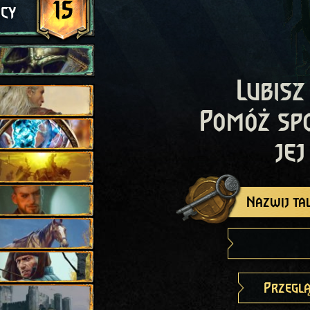
15
cy
Lubisz
Pomóż sp
jej
Nazwij tal
Przeglą