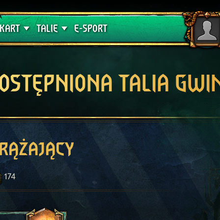
lątwa
Poradniki
KART
TALIE
E-SPORT
OSTĘPNIONA TALIA GWI
rążający
174