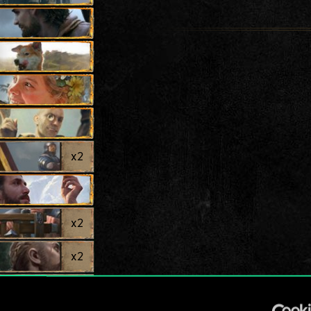
x
2
x
2
x
2
x
2