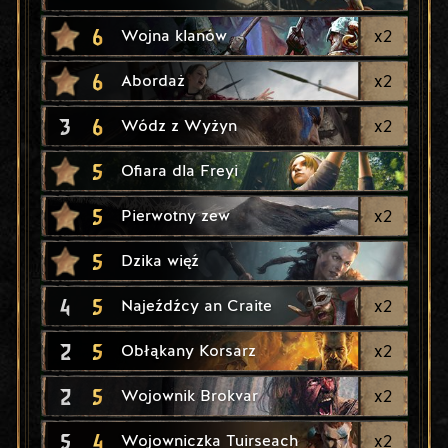
6
x
2
Wojna klanów
6
x
2
Abordaż
3
6
x
2
Wódz z Wyżyn
5
Ofiara dla Freyi
5
x
2
Pierwotny zew
5
Dzika więź
4
5
x
2
Najeźdźcy an Craite
2
5
x
2
Obłąkany Korsarz
2
5
x
2
Wojownik Brokvar
5
4
x
2
Wojowniczka Tuirseach