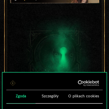
Lubisz grać tą talią?
Zgoda
Szczegóły
O plikach cookies
Pomóż społeczności