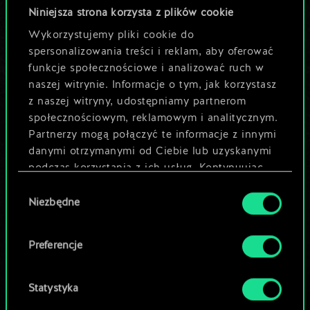
odkryć jej
Niniejsza strona korzysta z plików cookie
Wykorzystujemy pliki cookie do
potencjał!
spersonalizowania treści i reklam, aby oferować
funkcje społecznościowe i analizować ruch w
naszej witrynie. Informacje o tym, jak korzystasz
Nazwij talię i opisz swoją strategię
z naszej witryny, udostępniamy partnerom
społecznościowym, reklamowym i analitycznym.
Partnerzy mogą połączyć te informacje z innymi
Edytuj talię
danymi otrzymanymi od Ciebie lub uzyskanymi
podczas korzystania z ich usług. Kontynuując
LUB
korzystanie z naszej witryny, zgadasz się na
Wybór
używanie plików cookie.
Niezbędne
zgody
Przeglądaj talie społeczności
Preferencje
Statystyka