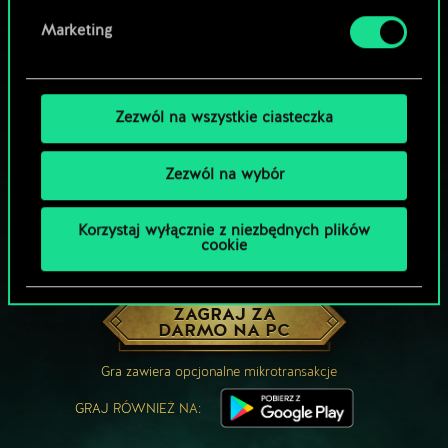
Marketing
Zezwól na wszystkie ciasteczka
Zezwól na wybór
Korzystaj wyłącznie z niezbędnych plików
cookie
MOŻE PARTYJKA W GWINTA?
ZAGRAJ ZA
DARMO NA PC
Gra zawiera opcjonalne mikrotransakcje
GRAJ RÓWNIEŻ NA: