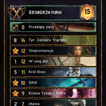
15
Ojcobójcza furia
0
Przeklęty zwój
8
14
Tyr: Zabójca Yngvara
12
Onejromancja
1
12
W siną dal
5
11
Król Bran
10
Sihill
9
Kraina Tysiąca Baśni
2
7
Mewa