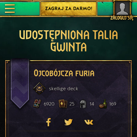
ZAGRAJ ZA DARMO!
ZALOGUJ SIĘ
UDOSTĘPNIONA TALIA
GWINTA
Ojcobójcza furia
skellige
deck
6920
25
14
169