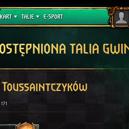
lątwa
Poradniki
KART
TALIE
E-SPORT
OSTĘPNIONA TALIA GWI
 Toussaintczyków
171