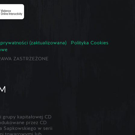
 prywatności (zaktualizowana)
Polityka Cookies
owe
E PRAWA ZASTRZEŻONE
 grupy kapitałowej CD
odukowane przez CD
 Sapkowskiego w serii
ami towarowymi lub