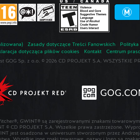
lizowana)
Zasady dotyczące Treści Fanowskich
Polityka
laracja dotycząca plików cookies
Kontakt
Centrum pras
jest GOG Sp. z o.o. © 2026 CD PROJEKT S.A. WSZYSTKI
cher®, GWINT® są zarejestrowanymi znakami towarowymi
T © CD PROJEKT S.A. Wszelkie prawa zastrzeżone. Wypr
NT jest osadzona w uniwersum stworzonym przez Andrzeja
rstwa. Wszelkie inne znaki towarowe, nazwy i logo są znak