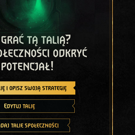
 grać tą talią?
ołeczności odkryć
 potencjał!
ię i opisz swoją strategię
Edytuj talię
daj talie społeczności