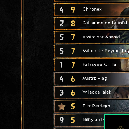
4
9
Chironex
2
8
Guillaume de Launfal
5
7
Assire var Anahid
5
7
Milton de Peyrac-Pe
1
7
Fałszywa Cirilla
4
6
Mistrz Plag
3
6
Władca lalek
5
Filtr Petriego
9
5
Nilfgaardzki rycerz