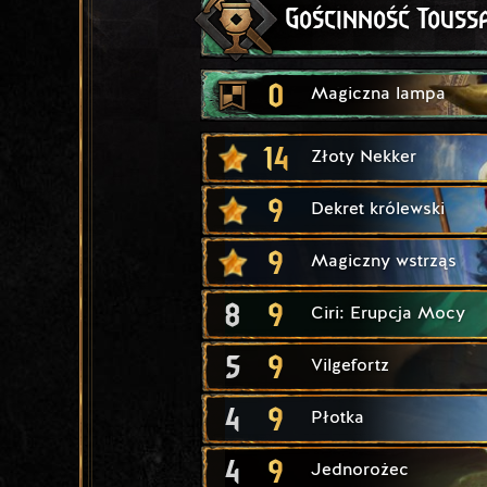
Gościnność Touss
0
Magiczna lampa
14
Złoty Nekker
9
Dekret królewski
9
Magiczny wstrząs
8
9
Ciri: Erupcja Mocy
5
9
Vilgefortz
4
9
Płotka
4
9
Jednorożec