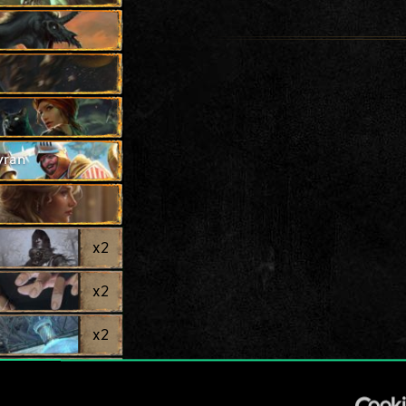
yran
x
2
x
2
x
2