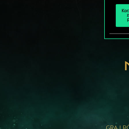
Kor
z
GRAJ R