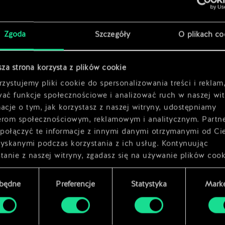
x
2
x
2
Zgoda
Szczegóły
O plikach co
x
2
sza strona korzysta z plików cookie
zystujemy pliki cookie do spersonalizowania treści i reklam
wać funkcje społecznościowe i analizować ruch w naszej wit
acje o tym, jak korzystasz z naszej witryny, udostępniamy
erom społecznościowym, reklamowym i analitycznym. Partn
połączyć te informacje z innymi danymi otrzymanymi od Ci
zyskanymi podczas korzystania z ich usług. Kontynuując
tanie z naszej witryny, zgadasz się na używanie plików cook
zbędne
Preferencje
Statystyka
Marke