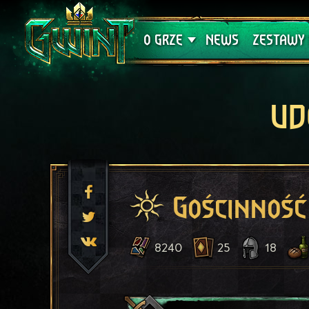
Wsparcie techniczne
Krwawa K
O GRZE
NEWS
ZESTAWY 
UD
Gościnność
8240
25
18