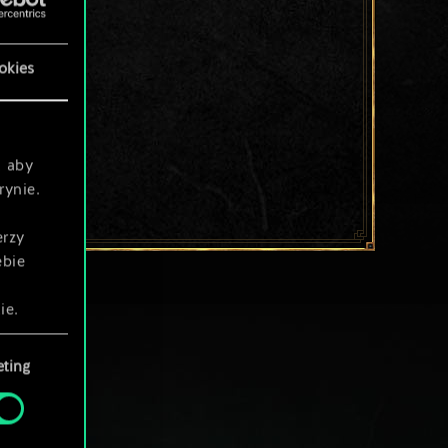
okies
, aby
rynie.
erzy
ebie
ie.
ting