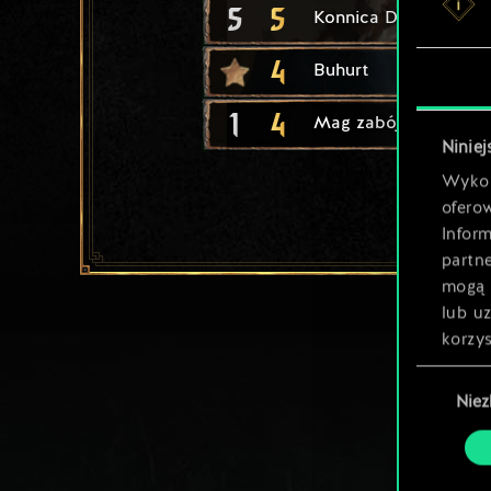
5
5
Konnica Dywizji Alba
4
Buhurt
1
4
Mag zabójca
Niniej
Wykor
ofero
Inform
partn
mogą 
lub u
korzys
Wybór
Nie
zgody