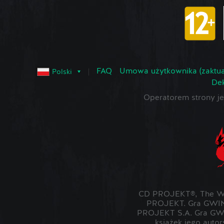
FAQ
Umowa użytkownika (zaktua
Polski
Dek
Operatorem strony 
CD PROJEKT®, The Wit
PROJEKT. Gra GWIN
PROJEKT S.A. Gra GWI
książek jego auto