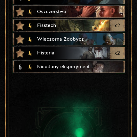
4
Oszczerstwo
4
x
2
Fisstech
4
Wieczorna Zdobycz
4
x
2
Histeria
6
4
Nieudany eksperyment