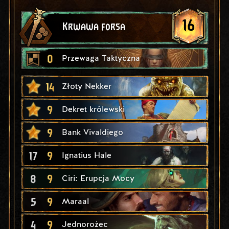
16
Krwawa forsa
0
Przewaga Taktyczna
14
Złoty Nekker
9
Dekret królewski
9
Bank Vivaldiego
17
9
Ignatius Hale
8
9
Ciri: Erupcja Mocy
5
9
Maraal
4
9
Jednorożec