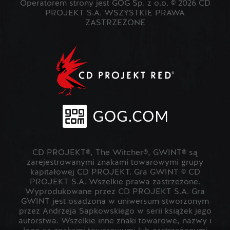
Operatorem strony jest GOG Sp. z o.o. © 2026 CD
PROJEKT S.A. WSZYSTKIE PRAWA
ZASTRZEŻONE
CD PROJEKT®, The Witcher®, GWINT® są
zarejestrowanymi znakami towarowymi grupy
kapitałowej CD PROJEKT. Gra GWINT © CD
PROJEKT S.A. Wszelkie prawa zastrzeżone.
Wyprodukowane przez CD PROJEKT S.A. Gra
GWINT jest osadzona w uniwersum stworzonym
przez Andrzeja Sapkowskiego w serii książek jego
autorstwa. Wszelkie inne znaki towarowe, nazwy i