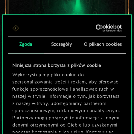
Zgoda
Szczegóły
O plikach cookies
Lubisz grać tą talią?
Pomóż społeczności
Niniejsza strona korzysta z plików cookie
odkryć jej
Wykorzystujemy pliki cookie do
spersonalizowania treści i reklam, aby oferować
potencjał!
funkcje społecznościowe i analizować ruch w
naszej witrynie. Informacje o tym, jak korzystasz
z naszej witryny, udostępniamy partnerom
Nazwij talię i opisz swoją strategię
społecznościowym, reklamowym i analitycznym.
Partnerzy mogą połączyć te informacje z innymi
danymi otrzymanymi od Ciebie lub uzyskanymi
Edytuj talię
podczas korzystania z ich usług. Kontynuując