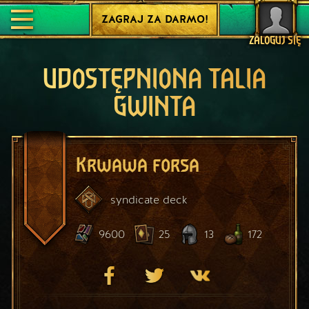
ZAGRAJ ZA DARMO!
ZALOGUJ SIĘ
UDOSTĘPNIONA TALIA
GWINTA
Krwawa forsa
syndicate
deck
9600
25
13
172