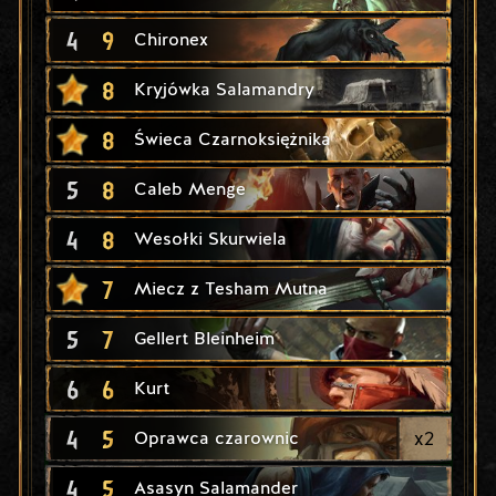
4
9
Chironex
8
Kryjówka Salamandry
8
Świeca Czarnoksiężnika
5
8
Caleb Menge
4
8
Wesołki Skurwiela
7
Miecz z Tesham Mutna
5
7
Gellert Bleinheim
6
6
Kurt
4
5
x
2
Oprawca czarownic
4
5
Asasyn Salamander