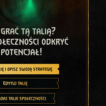
 grać tą talią?
ołeczności odkryć
 potencjał!
ię i opisz swoją strategię
Edytuj talię
daj talie społeczności