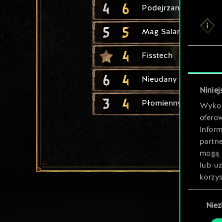
4
6
Podejrzany Sprzeda
5
5
Mag Salamandry
4
Fisstech
6
4
Nieudany eksperyme
Niniej
3
4
Płomienny kaznodzie
Wykor
ofero
Inform
partn
mogą 
lub u
korzys
Wybór
Nie
zgody