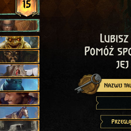
15
Lubisz
Pomóż sp
jej
Nazwij tal
Przeglą
y