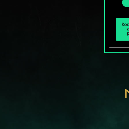
Kor
z