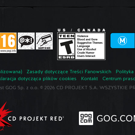
lizowana)
Zasady dotyczące Treści Fanowskich
Polityka
laracja dotycząca plików cookies
Kontakt
Centrum pras
jest GOG Sp. z o.o. © 2026 CD PROJEKT S.A. WSZYSTKI