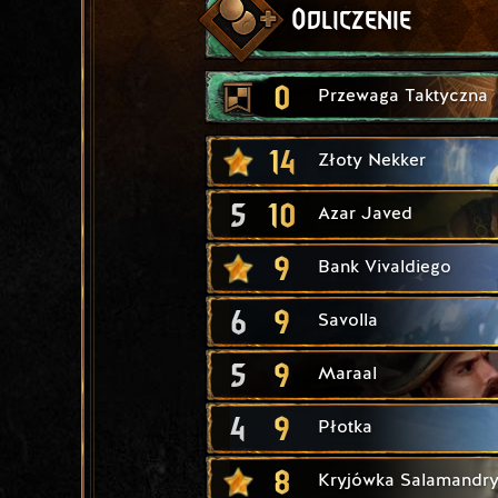
Odliczenie
0
Przewaga Taktyczna
14
Złoty Nekker
5
10
Azar Javed
9
Bank Vivaldiego
6
9
Savolla
5
9
Maraal
4
9
Płotka
8
Kryjówka Salamandr