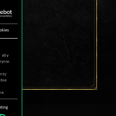
okies
, aby
rynie.
erzy
ebie
ie.
ting