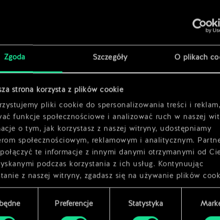
wca
x
2
x
2
Zgoda
Szczegóły
O plikach co
nt
x
2
sza strona korzysta z plików cookie
ja
x
2
zystujemy pliki cookie do spersonalizowania treści i reklam
wać funkcje społecznościowe i analizować ruch w naszej wit
acje o tym, jak korzystasz z naszej witryny, udostępniamy
erom społecznościowym, reklamowym i analitycznym. Partn
połączyć te informacje z innymi danymi otrzymanymi od Ci
zyskanymi podczas korzystania z ich usług. Kontynuując
tanie z naszej witryny, zgadasz się na używanie plików cook
zbędne
Preferencje
Statystyka
Marke