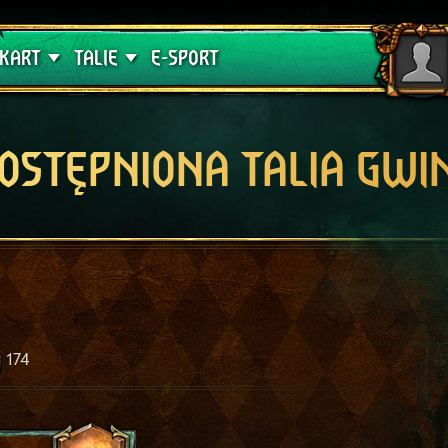
lątwa
Poradniki
KART
TALIE
E-SPORT
OSTĘPNIONA TALIA GWI
174