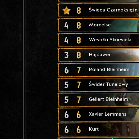
8
Świeca Czarnoksiężni
4
8
Moreelse
4
8
Wesołki Skurwiela
3
8
Hajdawer
6
7
Roland Bleinheim
5
7
Świder Tunelowy
5
7
Gellert Bleinheim
6
6
Xavier Lemmens
6
6
Kurt