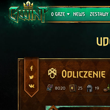
Wsparcie techniczne
Krwawa K
O GRZE
NEWS
ZESTAWY 
UD
Odliczenie
8020
25
19