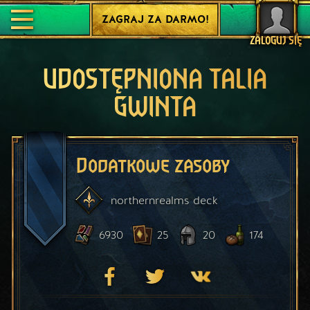
ZAGRAJ ZA DARMO!
ZALOGUJ SIĘ
UDOSTĘPNIONA TALIA
GWINTA
Dodatkowe zasoby
northernrealms
deck
6930
25
20
174