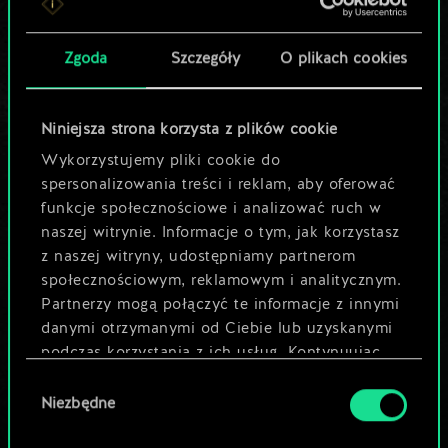
Pomóż społeczności
Zgoda
Szczegóły
O plikach cookies
odkryć jej
potencjał!
Niniejsza strona korzysta z plików cookie
Wykorzystujemy pliki cookie do
spersonalizowania treści i reklam, aby oferować
Nazwij talię i opisz swoją strategię
funkcje społecznościowe i analizować ruch w
naszej witrynie. Informacje o tym, jak korzystasz
Edytuj talię
z naszej witryny, udostępniamy partnerom
społecznościowym, reklamowym i analitycznym.
Partnerzy mogą połączyć te informacje z innymi
LUB
danymi otrzymanymi od Ciebie lub uzyskanymi
podczas korzystania z ich usług. Kontynuując
Przeglądaj talie społeczności
korzystanie z naszej witryny, zgadasz się na
Wybór
używanie plików cookie.
Niezbędne
zgody