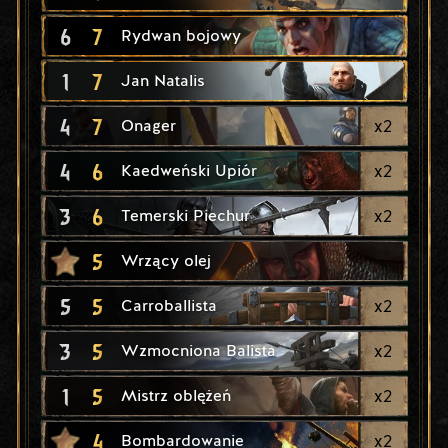
6
7
Rydwan bojowy
1
7
Jan Natalis
4
7
x
2
Onager
4
6
x
2
Kaedweński Upiór
3
6
x
2
Temerski Piechur
5
Wrzący olej
5
5
x
2
Carroballista
3
5
x
2
Wzmocniona Balista
1
5
x
2
Mistrz oblężeń
4
x
2
Bombardowanie