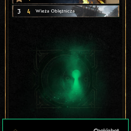
3
4
Wieża Oblężnicza
Lubisz grać tą talią?