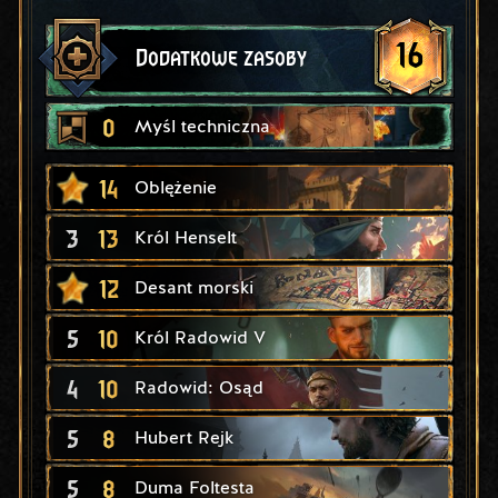
16
Dodatkowe zasoby
0
Myśl techniczna
14
Oblężenie
3
13
Król Henselt
12
Desant morski
5
10
Król Radowid V
4
10
Radowid: Osąd
5
8
Hubert Rejk
5
8
Duma Foltesta