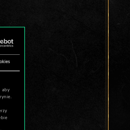
okies
, aby
rynie.
erzy
ebie