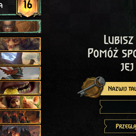
16
a
Lubisz
Pomóż sp
jej
Nazwij tal
Przeglą