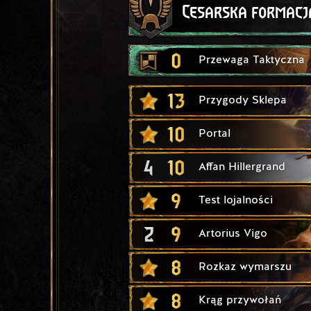
Cesarska formacj
0
Przewaga Taktyczna
13
Przygody Sklepa
10
Portal
4
10
Affan Hillergrand
9
Test lojalności
2
9
Artorius Vigo
8
Rozkaz wymarszu
8
Krąg przywołań