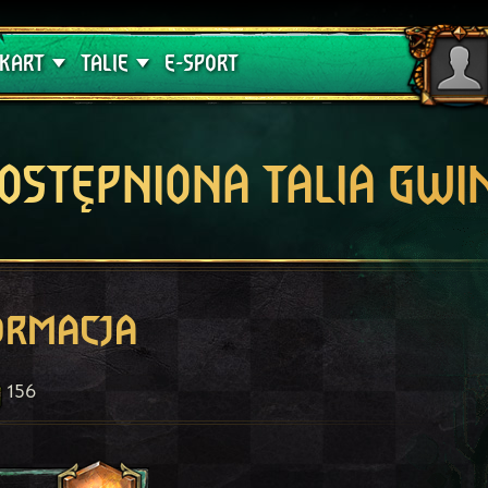
lątwa
Poradniki
KART
TALIE
E-SPORT
OSTĘPNIONA TALIA GWI
ormacja
156