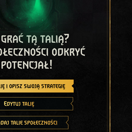
 grać tą talią?
ołeczności odkryć
 potencjał!
ię i opisz swoją strategię
Edytuj talię
daj talie społeczności