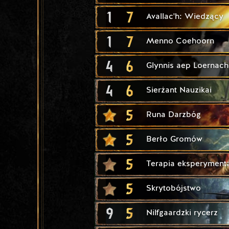
1
7
Avallac'h: Wiedzący
1
7
Menno Coehoorn
4
6
Glynnis aep Loernach
4
6
Sierżant Nauzikai
5
Runa Darzbóg
5
Berło Gromów
5
Terapia eksperyment
5
Skrytobójstwo
9
5
Nilfgaardzki rycerz