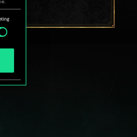
ie.
ting