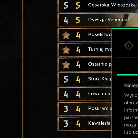
5
5
Cesarska Wieszczka
4
5
Dywizja Venendal
4
Poselstwo
4
Turniej rycerski
4
Ostatnie przygotowan
5
4
Straż Książęca
Niniej
4
4
Łowca niewolników
Wykor
ofero
3
4
Poskramiacz
Inform
partn
3
4
Kawaleria Ard Feainn
mogą 
lub u