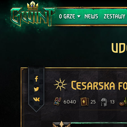
Wsparcie techniczne
Krwawa K
O GRZE
NEWS
ZESTAWY 
UD
Cesarska f
6040
25
13