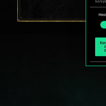
korzys
Wybór
Nie
zgody
Kor
z