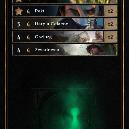
4
x
2
Pakt
5
4
x
2
Harpia Celaeno
4
4
x
2
Oszluzg
4
4
Zwiadowca