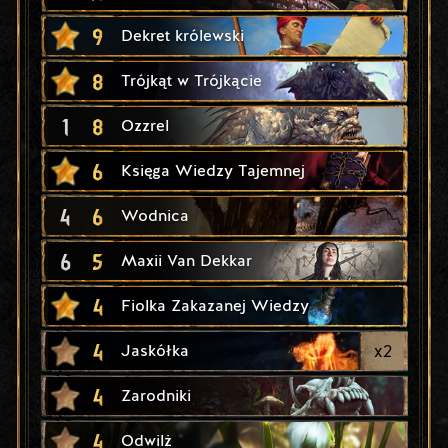
9
Dekret królewski
8
Trójkąt w Trójkącie
1
8
Ozzrel
6
Księga Wiedzy Tajemnej
4
6
Wodnica
6
5
Maxii Van Dekkar
4
Fiolka Zakazanej Wiedzy
4
x
2
Jaskółka
4
Zarodniki
4
Odwilż