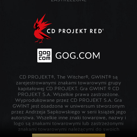
ZASTRZEŻONE
CD PROJEKT®, The Witcher®, GWINT® są
zarejestrowanymi znakami towarowymi grupy
kapitałowej CD PROJEKT. Gra GWINT © CD
PROJEKT S.A. Wszelkie prawa zastrzeżone.
Wyprodukowane przez CD PROJEKT S.A. Gra
GWINT jest osadzona w uniwersum stworzonym
przez Andrzeja Sapkowskiego w serii książek jego
autorstwa. Wszelkie inne znaki towarowe, nazwy i
logo są znakami towarowymi lub zastrzeżonymi
znakami towarowymi należącymi do swoich
prawowitych właścicieli.