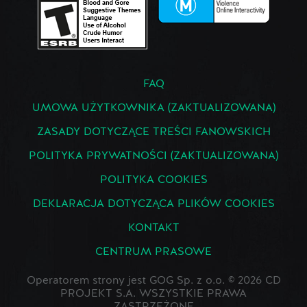
FAQ
UMOWA UŻYTKOWNIKA (ZAKTUALIZOWANA)
ZASADY DOTYCZĄCE TREŚCI FANOWSKICH
POLITYKA PRYWATNOŚCI (ZAKTUALIZOWANA)
POLITYKA COOKIES
DEKLARACJA DOTYCZĄCA PLIKÓW COOKIES
KONTAKT
CENTRUM PRASOWE
Operatorem strony jest GOG Sp. z o.o. © 2026 CD
PROJEKT S.A. WSZYSTKIE PRAWA