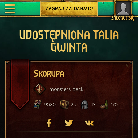
ZAGRAJ ZA DARMO!
ZALOGUJ SIĘ
UDOSTĘPNIONA TALIA
GWINTA
Skorupa
monsters
deck
9080
25
13
170