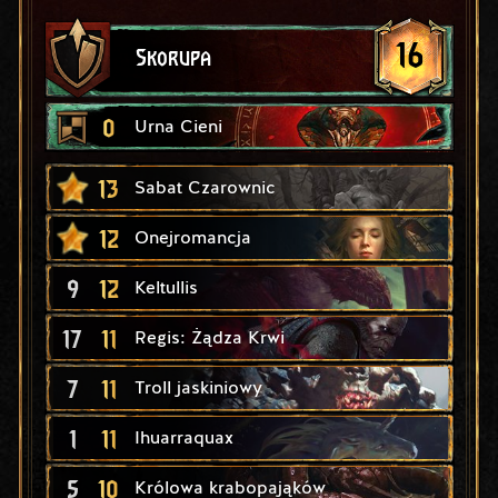
16
Skorupa
0
Urna Cieni
13
Sabat Czarownic
12
Onejromancja
9
12
Keltullis
17
11
Regis: Żądza Krwi
7
11
Troll jaskiniowy
1
11
Ihuarraquax
5
10
Królowa krabopająków