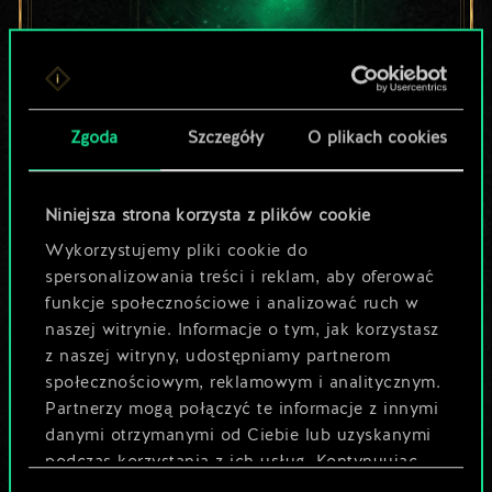
Lubisz grać tą talią?
Zgoda
Szczegóły
O plikach cookies
Pomóż społeczności
odkryć jej
Niniejsza strona korzysta z plików cookie
Wykorzystujemy pliki cookie do
potencjał!
spersonalizowania treści i reklam, aby oferować
funkcje społecznościowe i analizować ruch w
naszej witrynie. Informacje o tym, jak korzystasz
Nazwij talię i opisz swoją strategię
z naszej witryny, udostępniamy partnerom
społecznościowym, reklamowym i analitycznym.
Partnerzy mogą połączyć te informacje z innymi
Edytuj talię
danymi otrzymanymi od Ciebie lub uzyskanymi
podczas korzystania z ich usług. Kontynuując
LUB
korzystanie z naszej witryny, zgadasz się na