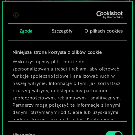
Lubisz grać tą talią?
Zgoda
Szczegóły
O plikach cookies
Pomóż społeczności
odkryć jej
Niniejsza strona korzysta z plików cookie
potencjał!
Wykorzystujemy pliki cookie do
spersonalizowania treści i reklam, aby oferować
funkcje społecznościowe i analizować ruch w
Nazwij talię i opisz swoją strategię
naszej witrynie. Informacje o tym, jak korzystasz
z naszej witryny, udostępniamy partnerom
społecznościowym, reklamowym i analitycznym.
Edytuj talię
Partnerzy mogą połączyć te informacje z innymi
danymi otrzymanymi od Ciebie lub uzyskanymi
LUB
podczas korzystania z ich usług. Kontynuując
korzystanie z naszej witryny, zgadasz się na
Wybór
używanie plików cookie.