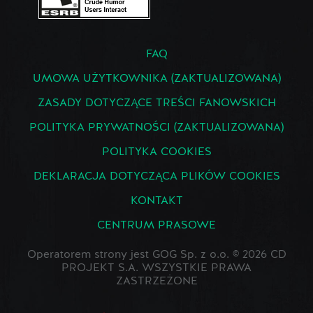
FAQ
UMOWA UŻYTKOWNIKA (ZAKTUALIZOWANA)
ZASADY DOTYCZĄCE TREŚCI FANOWSKICH
POLITYKA PRYWATNOŚCI (ZAKTUALIZOWANA)
POLITYKA COOKIES
DEKLARACJA DOTYCZĄCA PLIKÓW COOKIES
KONTAKT
CENTRUM PRASOWE
Operatorem strony jest GOG Sp. z o.o. © 2026 CD
PROJEKT S.A. WSZYSTKIE PRAWA
ZASTRZEŻONE