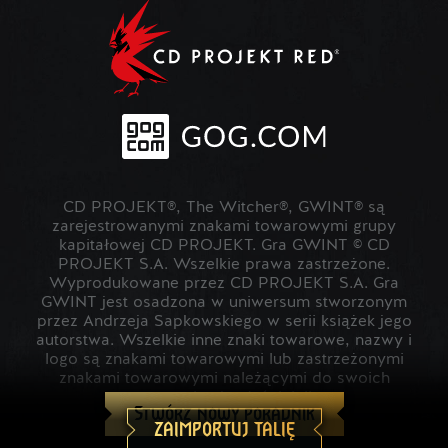
CD PROJEKT®, The Witcher®, GWINT® są
zarejestrowanymi znakami towarowymi grupy
kapitałowej CD PROJEKT. Gra GWINT © CD
PROJEKT S.A. Wszelkie prawa zastrzeżone.
Wyprodukowane przez CD PROJEKT S.A. Gra
GWINT jest osadzona w uniwersum stworzonym
przez Andrzeja Sapkowskiego w serii książek jego
autorstwa. Wszelkie inne znaki towarowe, nazwy i
logo są znakami towarowymi lub zastrzeżonymi
znakami towarowymi należącymi do swoich
prawowitych właścicieli.
Stwórz nowy poradnik
ZAIMPORTUJ TALIĘ