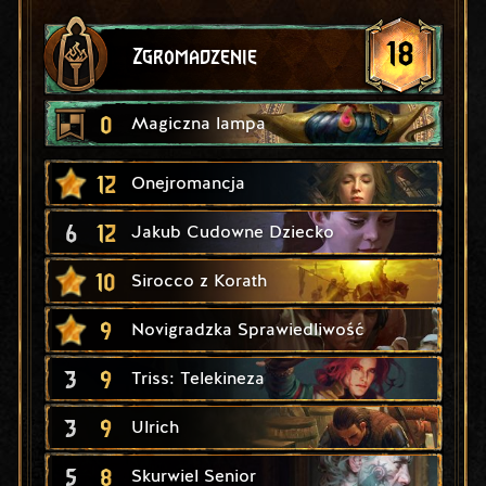
18
Zgromadzenie
0
Magiczna lampa
12
Onejromancja
6
12
Jakub Cudowne Dziecko
10
Sirocco z Korath
9
Novigradzka Sprawiedliwość
3
9
Triss: Telekineza
3
9
Ulrich
5
8
Skurwiel Senior