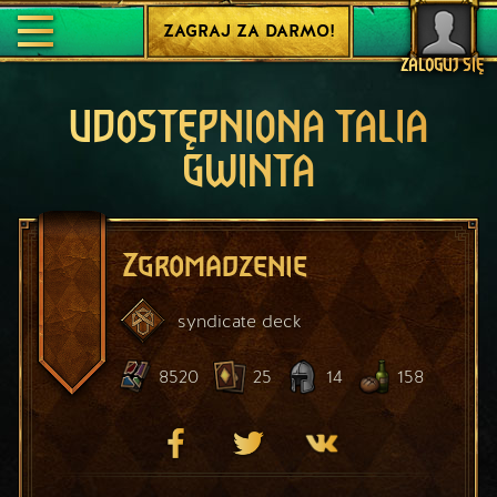
ZAGRAJ ZA DARMO!
ZALOGUJ SIĘ
UDOSTĘPNIONA TALIA
GWINTA
Zgromadzenie
syndicate
deck
8520
25
14
158