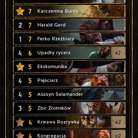
7
Karczemna Burda
2
7
Harald Gord
1
7
Ferko Rzeźbiarz
4
6
x
2
Upadły rycerz
5
Ekskomunika
4
5
Pięściarz
4
5
Asasyn Salamander
3
5
Zbir Złotników
4
x
2
Krwawa Rozrywka
4
x
2
Kongregacja