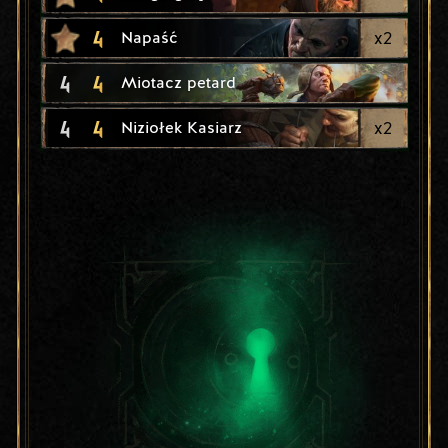
4
x
2
Napaść
4
4
Miotacz petard
4
4
x
2
Niziołek Kasiarz