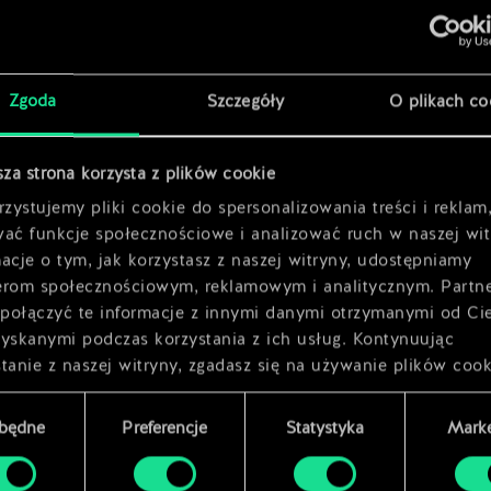
x
2
x
2
Zgoda
Szczegóły
O plikach co
x
2
sza strona korzysta z plików cookie
zystujemy pliki cookie do spersonalizowania treści i reklam
wać funkcje społecznościowe i analizować ruch w naszej wit
acje o tym, jak korzystasz z naszej witryny, udostępniamy
erom społecznościowym, reklamowym i analitycznym. Partn
połączyć te informacje z innymi danymi otrzymanymi od Ci
zyskanymi podczas korzystania z ich usług. Kontynuując
tanie z naszej witryny, zgadasz się na używanie plików cook
zbędne
Preferencje
Statystyka
Marke