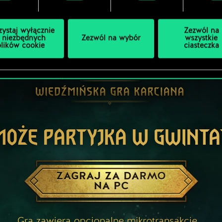
zystaj wyłącznie
Zezwól na
 niezbędnych
Zezwól na wybór
wszystkie
plików cookie
ciasteczka
MOŻE PARTYJKA W GWINTA
ZAGRAJ ZA DARMO
NA PC
Gra zawiera opcjonalne mikrotransakcje