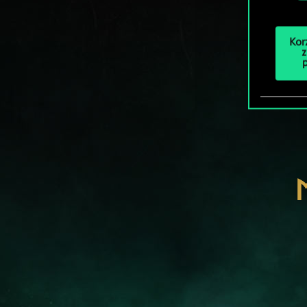
Kor
z