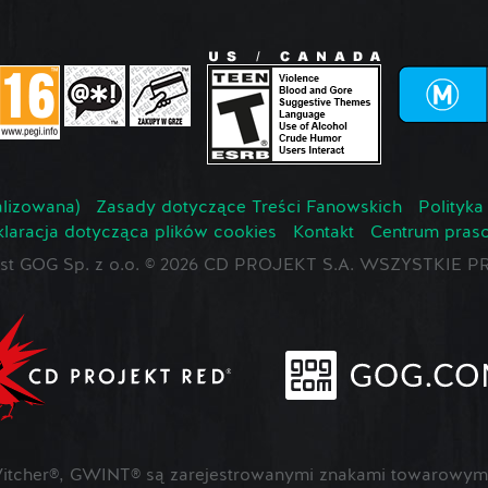
lizowana)
Zasady dotyczące Treści Fanowskich
Polityka
laracja dotycząca plików cookies
Kontakt
Centrum pras
jest GOG Sp. z o.o. © 2026 CD PROJEKT S.A. WSZYSTKI
cher®, GWINT® są zarejestrowanymi znakami towarowymi