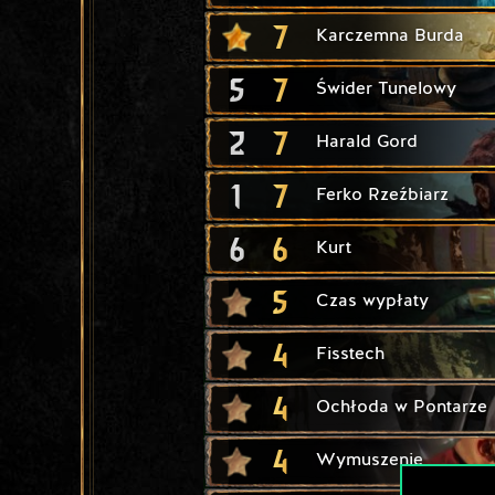
7
Karczemna Burda
5
7
Świder Tunelowy
2
7
Harald Gord
1
7
Ferko Rzeźbiarz
6
6
Kurt
5
Czas wypłaty
4
Fisstech
4
Ochłoda w Pontarze
4
Wymuszenie