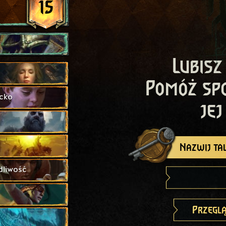
15
Lubisz
Pomóż sp
cko
jej
Nazwij tal
dliwość
Przeglą