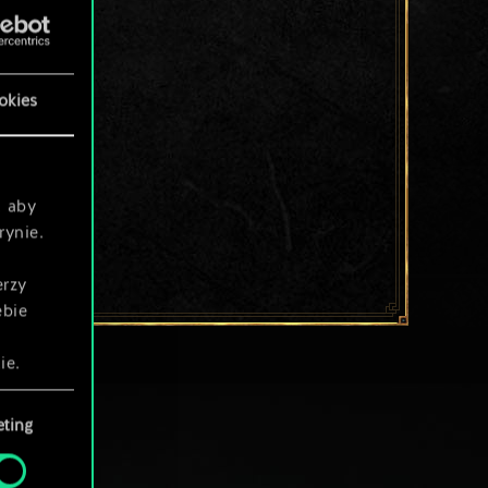
okies
, aby
rynie.
erzy
ebie
ie.
ting