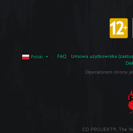
FAQ
Umowa użytkownika (zaktua
Polski
Dek
Operatorem strony 
CD PROJEKT®, The Wit