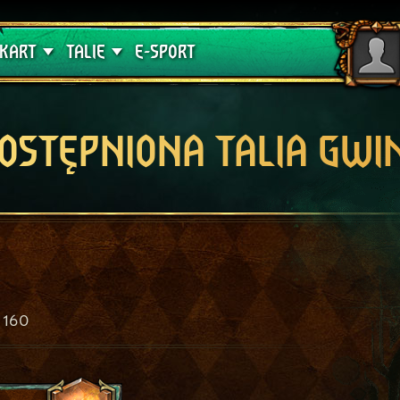
lątwa
Poradniki
KART
TALIE
E-SPORT
OSTĘPNIONA TALIA GWI
160