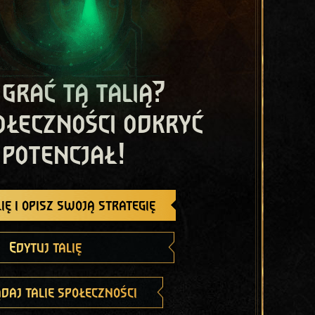
 grać tą talią?
ołeczności odkryć
 potencjał!
ię i opisz swoją strategię
Edytuj talię
daj talie społeczności