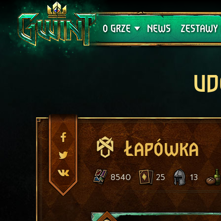
Wsparcie techniczne
Krwawa K
O GRZE
NEWS
ZESTAWY 
UD
Łapówka
8540
25
13