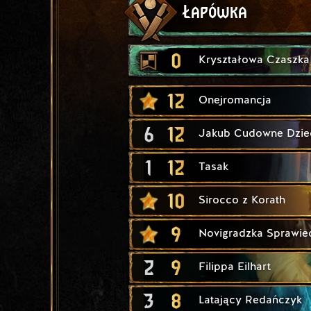
Łapówka
0
Kryształowa Czaszka
12
Onejromancja
6
12
Jakub Cudowne Dzie
1
12
Tasak
10
Sirocco z Korath
9
Novigradzka Sprawie
2
9
Filippa Eilhart
3
8
Latający Redańczyk