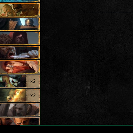
x
2
x
2