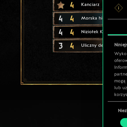
4
Kanciarz
4
4
Morska hiena
4
4
Niziołek Kasiarz
3
4
Niniej
Uliczny dealer
Wykor
ofero
Inform
partn
mogą 
lub u
korzys
Wybór
Nie
zgody