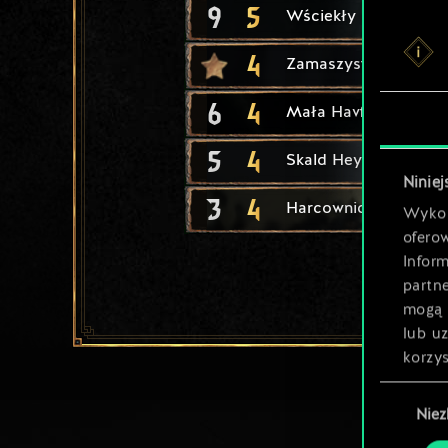
9
5
Wściekły niedźwiedź
4
Zamaszysty cios
6
4
Mała Havfrue
5
4
Skald Heymaey
Niniej
3
4
Harcownicy Tuirseac
Wykor
ofero
Inform
partn
mogą 
lub u
korzys
Wybór
Nie
zgody