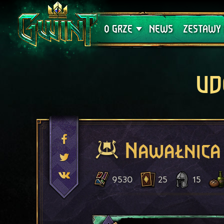
Wsparcie techniczne
Krwawa K
O GRZE
NEWS
ZESTAWY 
UD
Nawałnica
9530
25
15