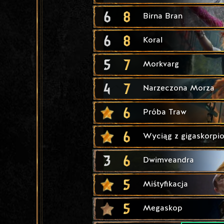
6
8
Birna Bran
6
8
Koral
5
7
Morkvarg
4
7
Narzeczona Morza
6
Próba Traw
6
Wyciąg z gigaskorpi
3
6
Dwimveandra
5
Miśtyfikacja
5
Megaskop