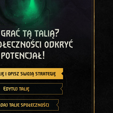
 grać tą talią?
ołeczności odkryć
 potencjał!
ię i opisz swoją strategię
Edytuj talię
daj talie społeczności