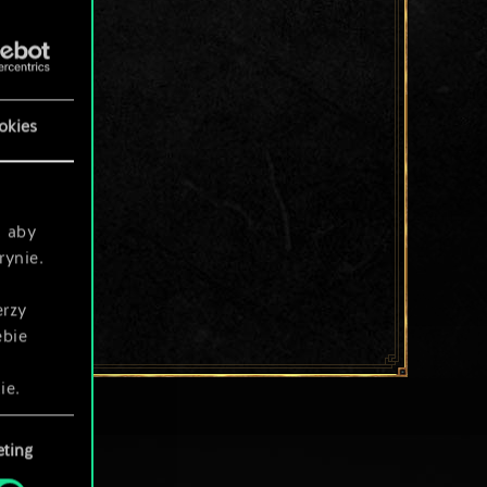
okies
, aby
rynie.
erzy
ebie
ie.
ting