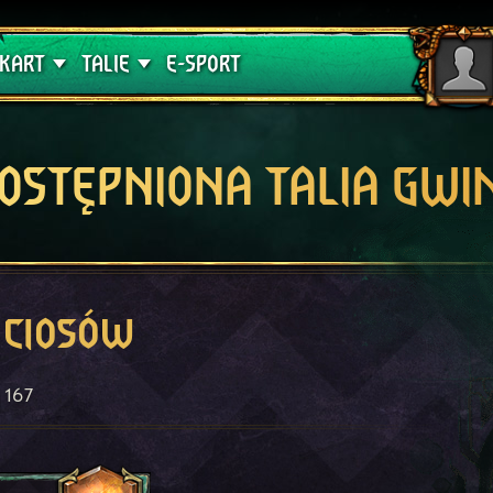
lątwa
Poradniki
KART
TALIE
E-SPORT
OSTĘPNIONA TALIA GWI
 ciosów
167