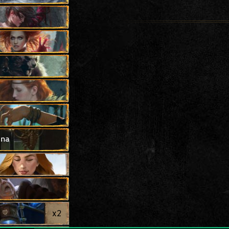
ona
x
2