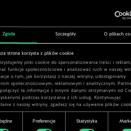
x
2
x
2
Zgoda
Szczegóły
O plikach co
sza strona korzysta z plików cookie
h
x
2
zystujemy pliki cookie do spersonalizowania treści i reklam
wać funkcje społecznościowe i analizować ruch w naszej wit
acje o tym, jak korzystasz z naszej witryny, udostępniamy
erom społecznościowym, reklamowym i analitycznym. Partn
połączyć te informacje z innymi danymi otrzymanymi od Ci
zyskanymi podczas korzystania z ich usług. Kontynuując
tanie z naszej witryny, zgadasz się na używanie plików cook
zbędne
Preferencje
Statystyka
Marke