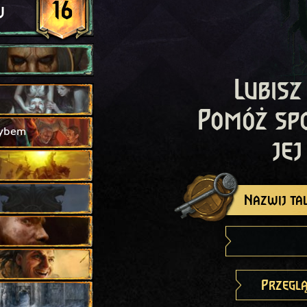
16
w
Lubisz
Pomóż sp
zybem
jej
Nazwij tal
Przeglą