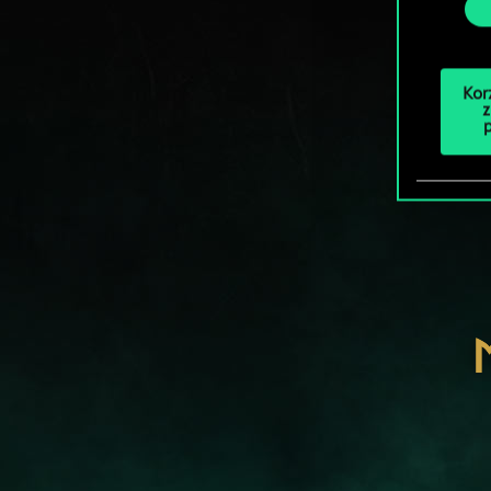
Kor
z