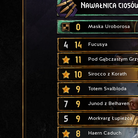
Nawałnica ciosó
0
Maska Uroborosa
4
14
Fucusya
11
Pod Gąbczastym Gr
10
Sirocco z Korath
9
Totem Svalbloda
7
9
Junod z Belhaven
5
9
Morkvarg Łupieżca
8
Haern Caduch