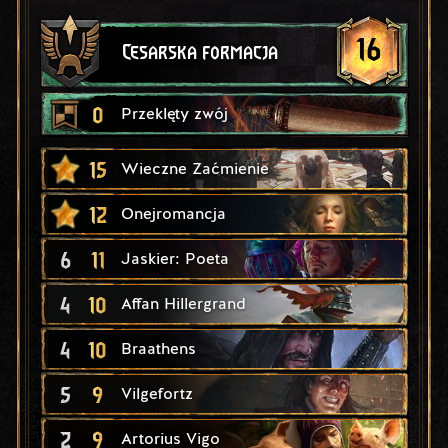
16
Cesarska formacja
0
Przeklęty zwój
15
Wieczne Zaćmienie
12
Onejromancja
6
11
Jaskier: Poeta
4
10
Affan Hillergrand
4
10
Braathens
5
9
Vilgefortz
2
9
Artorius Vigo