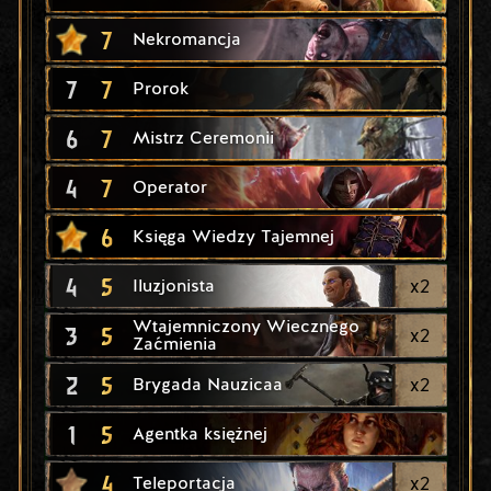
7
Nekromancja
7
7
Prorok
6
7
Mistrz Ceremonii
4
7
Operator
6
Księga Wiedzy Tajemnej
4
5
x
2
Iluzjonista
Wtajemniczony Wiecznego
3
5
x
2
Zaćmienia
2
5
x
2
Brygada Nauzicaa
1
5
Agentka księżnej
4
x
2
Teleportacja