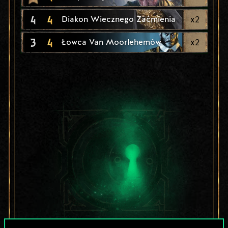
4
4
x
2
Diakon Wiecznego Zaćmienia
3
4
x
2
Łowca Van Moorlehemów