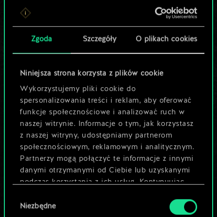
Lubisz grać tą talią?
Pomóż społeczności
Zgoda
Szczegóły
O plikach cookies
odkryć jej
potencjał!
Niniejsza strona korzysta z plików cookie
Wykorzystujemy pliki cookie do
spersonalizowania treści i reklam, aby oferować
Nazwij talię i opisz swoją strategię
funkcje społecznościowe i analizować ruch w
naszej witrynie. Informacje o tym, jak korzystasz
z naszej witryny, udostępniamy partnerom
Edytuj talię
społecznościowym, reklamowym i analitycznym.
Partnerzy mogą połączyć te informacje z innymi
LUB
danymi otrzymanymi od Ciebie lub uzyskanymi
podczas korzystania z ich usług. Kontynuując
korzystanie z naszej witryny, zgadasz się na
Wybór
Przeglądaj talie społeczności
używanie plików cookie.
Niezbędne
zgody