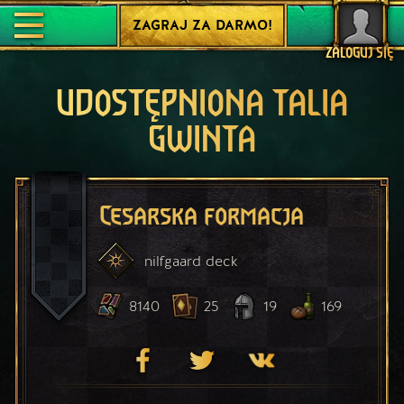
ZAGRAJ ZA DARMO!
ZALOGUJ SIĘ
UDOSTĘPNIONA TALIA
GWINTA
Cesarska formacja
nilfgaard
deck
8140
25
19
169