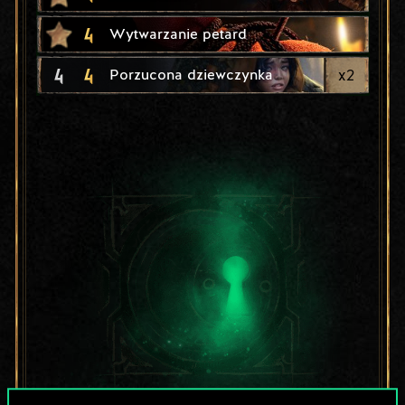
4
Wytwarzanie petard
4
4
x
2
Porzucona dziewczynka