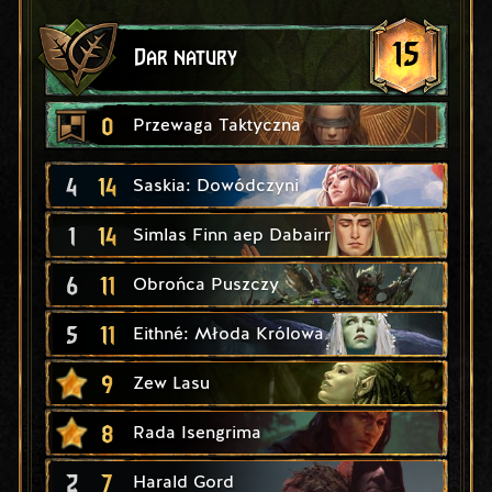
15
Dar natury
0
Przewaga Taktyczna
4
14
Saskia: Dowódczyni
1
14
Simlas Finn aep Dabairr
6
11
Obrońca Puszczy
5
11
Eithné: Młoda Królowa
9
Zew Lasu
8
Rada Isengrima
2
7
Harald Gord