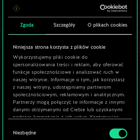
Lubisz grać tą talią?
Pomóż społeczności
Zgoda
Szczegóły
O plikach cookies
odkryć jej
potencjał!
Niniejsza strona korzysta z plików cookie
Wykorzystujemy pliki cookie do
spersonalizowania treści i reklam, aby oferować
Nazwij talię i opisz swoją strategię
funkcje społecznościowe i analizować ruch w
naszej witrynie. Informacje o tym, jak korzystasz
z naszej witryny, udostępniamy partnerom
Edytuj talię
społecznościowym, reklamowym i analitycznym.
Partnerzy mogą połączyć te informacje z innymi
LUB
danymi otrzymanymi od Ciebie lub uzyskanymi
podczas korzystania z ich usług. Kontynuując
korzystanie z naszej witryny, zgadasz się na
Wybór
Przeglądaj talie społeczności
używanie plików cookie.
Niezbędne
zgody