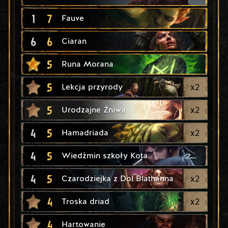
1
7
Fauve
6
6
Ciaran
5
Runa Morana
5
x
2
Lekcja przyrody
5
x
2
Urodzajne Żniwa
4
5
x
2
Hamadriada
4
5
Wiedźmin szkoły Kota
4
5
x
2
Czarodziejka z Dol Blathanna
4
x
2
Troska driad
4
Hartowanie