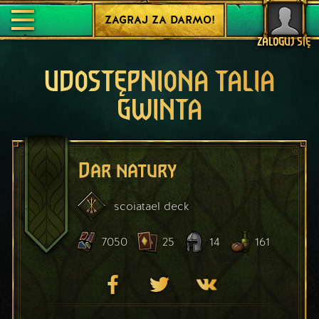
ZAGRAJ ZA DARMO!
ZALOGUJ SIĘ
UDOSTĘPNIONA TALIA
GWINTA
Dar natury
scoiatael
deck
7050
25
14
161