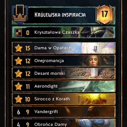
17
Królewska inspiracja
0
Kryształowa Czaszka
15
Dama w Opałach
12
Onejromancja
12
Desant morski
11
Aerondight
10
Sirocco z Korath
6
9
Vandergrift
4
9
Obrońca Damy