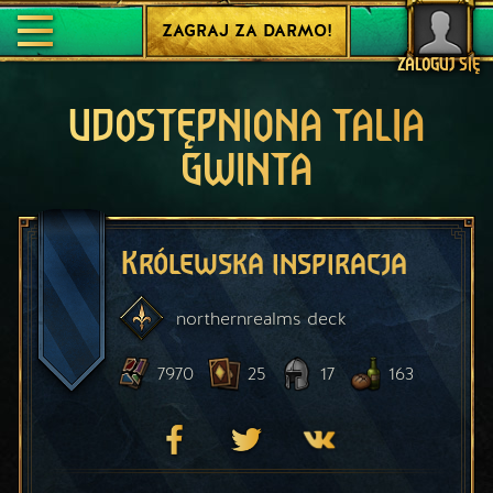
ZAGRAJ ZA DARMO!
ZALOGUJ SIĘ
UDOSTĘPNIONA TALIA
GWINTA
Królewska inspiracja
northernrealms
deck
7970
25
17
163