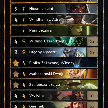
5
7
Nieśmiertelni
4
7
Windhalm z Attre
1
7
Pani Jeziora
4
5
x
2
Widmo Czarodziejki
2
5
x
2
Błędny Rycerz
4
Fiolka Zakazanej Wiedzy
4
Mahakamski Dwójniak
4
Szaleńcza szarża
4
4
x
2
Wołchw
4
4
x
2
Giermek