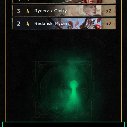
3
4
x
2
Rycerz z Cintry
2
4
x
2
Redański Rycerz