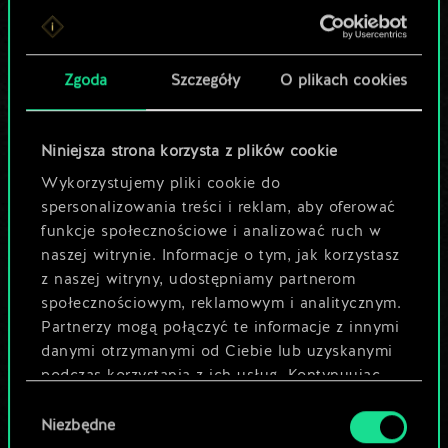
Lubisz grać tą talią?
Pomóż społeczności
Zgoda
Szczegóły
O plikach cookies
odkryć jej
potencjał!
Niniejsza strona korzysta z plików cookie
Wykorzystujemy pliki cookie do
spersonalizowania treści i reklam, aby oferować
Nazwij talię i opisz swoją strategię
funkcje społecznościowe i analizować ruch w
naszej witrynie. Informacje o tym, jak korzystasz
z naszej witryny, udostępniamy partnerom
Edytuj talię
społecznościowym, reklamowym i analitycznym.
Partnerzy mogą połączyć te informacje z innymi
LUB
danymi otrzymanymi od Ciebie lub uzyskanymi
podczas korzystania z ich usług. Kontynuując
korzystanie z naszej witryny, zgadasz się na
Wybór
Przeglądaj talie społeczności
używanie plików cookie.
Niezbędne
zgody