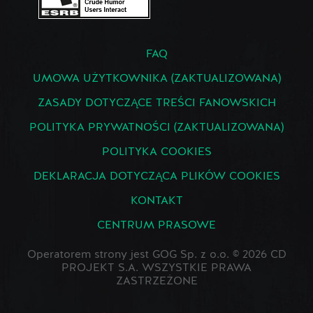
FAQ
UMOWA UŻYTKOWNIKA (ZAKTUALIZOWANA)
ZASADY DOTYCZĄCE TREŚCI FANOWSKICH
POLITYKA PRYWATNOŚCI (ZAKTUALIZOWANA)
POLITYKA COOKIES
DEKLARACJA DOTYCZĄCA PLIKÓW COOKIES
KONTAKT
CENTRUM PRASOWE
Operatorem strony jest GOG Sp. z o.o. © 2026 CD
PROJEKT S.A. WSZYSTKIE PRAWA
ZASTRZEŻONE