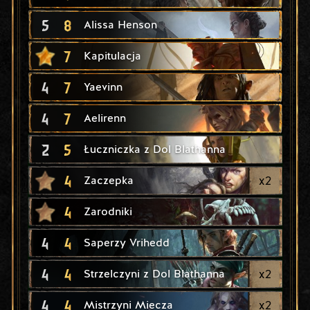
5
8
Alissa Henson
7
Kapitulacja
4
7
Yaevinn
4
7
Aelirenn
2
5
Łuczniczka z Dol Blathanna
4
x
2
Zaczepka
4
Zarodniki
4
4
Saperzy Vrihedd
4
4
x
2
Strzelczyni z Dol Blathanna
4
4
x
2
Mistrzyni Miecza