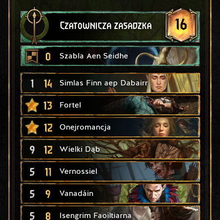
16
Czatownicza zasadzka
0
Szabla Aen Seidhe
1
14
Simlas Finn aep Dabairr
13
Fortel
12
Onejromancja
9
12
Wielki Dąb
5
11
Vernossiel
5
9
Vanadáin
5
8
Isengrim Faoiltiarna