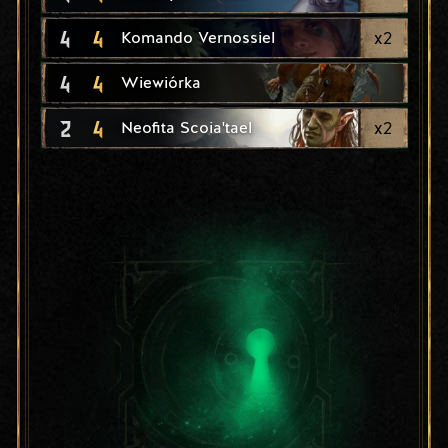
4
4
x
2
Komando Vernossiel
4
4
Wiewiórka
2
4
x
2
Neofita Scoia'tael