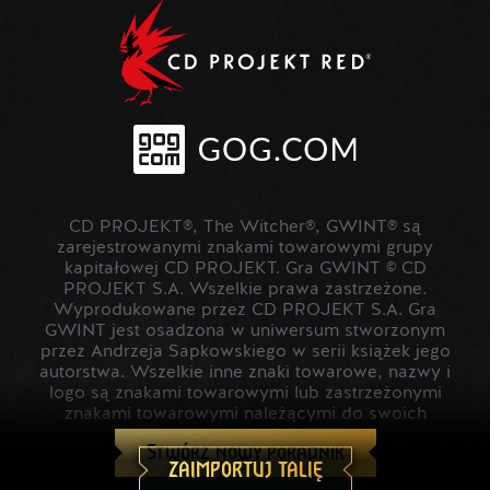
CD PROJEKT®, The Witcher®, GWINT® są
zarejestrowanymi znakami towarowymi grupy
kapitałowej CD PROJEKT. Gra GWINT © CD
PROJEKT S.A. Wszelkie prawa zastrzeżone.
Wyprodukowane przez CD PROJEKT S.A. Gra
GWINT jest osadzona w uniwersum stworzonym
przez Andrzeja Sapkowskiego w serii książek jego
autorstwa. Wszelkie inne znaki towarowe, nazwy i
logo są znakami towarowymi lub zastrzeżonymi
znakami towarowymi należącymi do swoich
prawowitych właścicieli.
Stwórz nowy poradnik
ZAIMPORTUJ TALIĘ