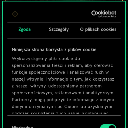
Lubisz grać tą talią?
Zgoda
Szczegóły
O plikach cookies
Pomóż społeczności
odkryć jej
Niniejsza strona korzysta z plików cookie
potencjał!
Wykorzystujemy pliki cookie do
spersonalizowania treści i reklam, aby oferować
funkcje społecznościowe i analizować ruch w
Nazwij talię i opisz swoją strategię
naszej witrynie. Informacje o tym, jak korzystasz
z naszej witryny, udostępniamy partnerom
społecznościowym, reklamowym i analitycznym.
Edytuj talię
Partnerzy mogą połączyć te informacje z innymi
danymi otrzymanymi od Ciebie lub uzyskanymi
LUB
podczas korzystania z ich usług. Kontynuując
korzystanie z naszej witryny, zgadasz się na
Wybór
używanie plików cookie.