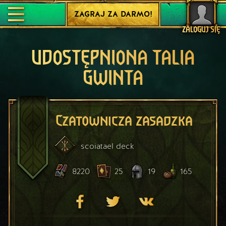
ZAGRAJ ZA DARMO!
ZALOGUJ SIĘ
UDOSTĘPNIONA TALIA
GWINTA
Czatownicza zasadzka
scoiatael
deck
8220
25
19
165