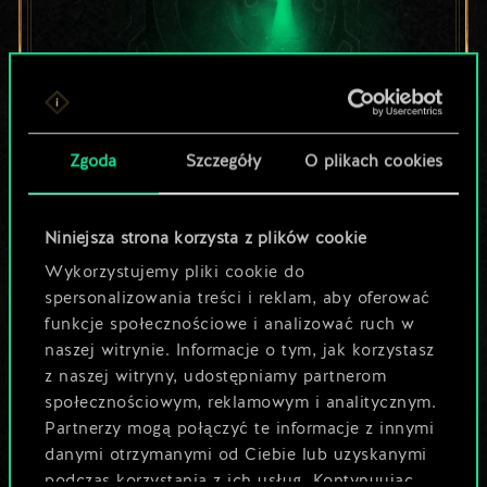
Zgoda
Szczegóły
O plikach cookies
Lubisz grać tą talią?
Pomóż społeczności
Niniejsza strona korzysta z plików cookie
odkryć jej
Wykorzystujemy pliki cookie do
spersonalizowania treści i reklam, aby oferować
potencjał!
funkcje społecznościowe i analizować ruch w
naszej witrynie. Informacje o tym, jak korzystasz
z naszej witryny, udostępniamy partnerom
Nazwij talię i opisz swoją strategię
społecznościowym, reklamowym i analitycznym.
Partnerzy mogą połączyć te informacje z innymi
danymi otrzymanymi od Ciebie lub uzyskanymi
Edytuj talię
podczas korzystania z ich usług. Kontynuując