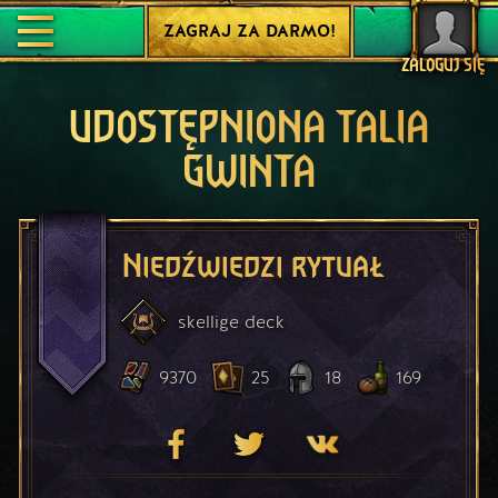
ZAGRAJ ZA DARMO!
ZALOGUJ SIĘ
UDOSTĘPNIONA TALIA
GWINTA
Niedźwiedzi rytuał
skellige
deck
9370
25
18
169