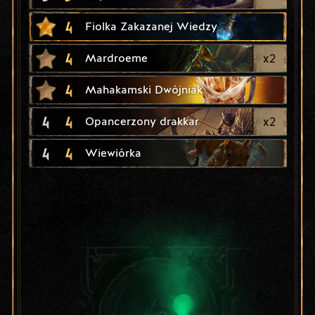
4
Fiolka Zakazanej Wiedzy
4
x
2
Mardroeme
4
Mahakamski Dwójniak
4
4
x
2
Opancerzony drakkar
4
4
Wiewiórka