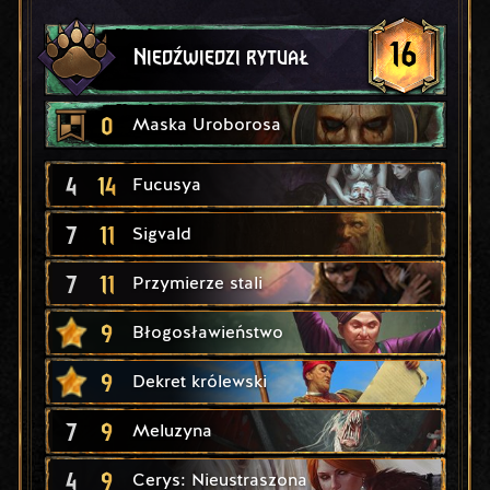
16
Niedźwiedzi rytuał
0
Maska Uroborosa
4
14
Fucusya
7
11
Sigvald
7
11
Przymierze stali
9
Błogosławieństwo
9
Dekret królewski
7
9
Meluzyna
4
9
Cerys: Nieustraszona