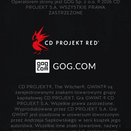
Operatorem strony jest GOG Sp. z o.o. © 2026 CD
PROJEKT S.A. WSZYSTKIE PRAWA
ZASTRZEŻONE
CD PROJEKT®, The Witcher®, GWINT® są
zarejestrowanymi znakami towarowymi grupy
kapitałowej CD PROJEKT. Gra GWINT © CD
PROJEKT S.A. Wszelkie prawa zastrzeżone.
Wyprodukowane przez CD PROJEKT S.A. Gra
GWINT jest osadzona w uniwersum stworzonym
przez Andrzeja Sapkowskiego w serii książek jego
autorstwa. Wszelkie inne znaki towarowe, nazwy i