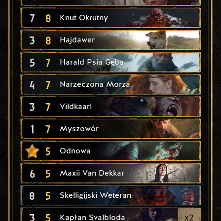
7
8
Knut Okrutny
3
8
Hajdawer
5
7
Harald Psia Gęba
4
7
Narzeczona Morza
3
7
Vildkaarl
1
7
Myszowór
5
Odnowa
6
5
Maxii Van Dekkar
8
5
Skelligijski Weteran
3
5
x
2
Kapłan Svalbloda