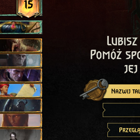
15
Lubisz
Pomóż sp
jej
Nazwij tal
Przeglą