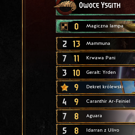
Owoce Ysgith
0
Magiczna lampa
2
13
Mammuna
7
11
Krwawa Pani
3
10
Geralt: Yrden
9
Dekret królewski
4
9
Caranthir Ar-Feiniel
7
8
Aguara
5
8
Idarran z Ulivo