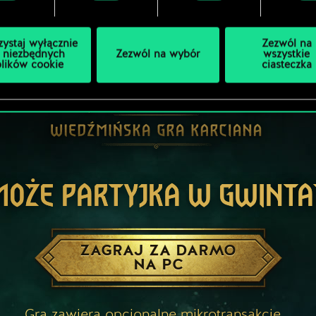
zystaj wyłącznie
Zezwól na
 niezbędnych
Zezwól na wybór
wszystkie
plików cookie
ciasteczka
MOŻE PARTYJKA W GWINTA
ZAGRAJ ZA DARMO
NA PC
Gra zawiera opcjonalne mikrotransakcje