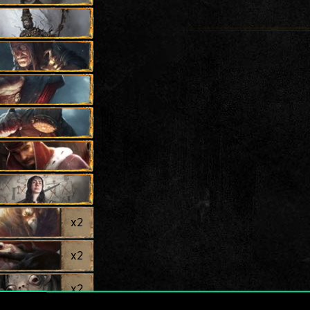
x
2
x
2
x
2