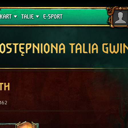
lątwa
Poradniki
KART
TALIE
E-SPORT
OSTĘPNIONA TALIA GWI
th
162