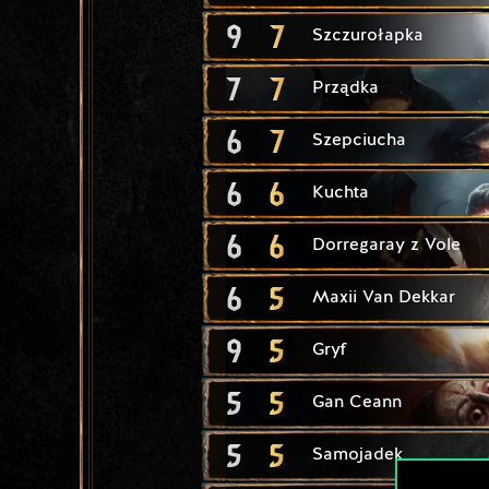
9
7
Szczurołapka
7
7
Prządka
6
7
Szepciucha
6
6
Kuchta
6
6
Dorregaray z Vole
6
5
Maxii Van Dekkar
9
5
Gryf
5
5
Gan Ceann
5
5
Samojadek