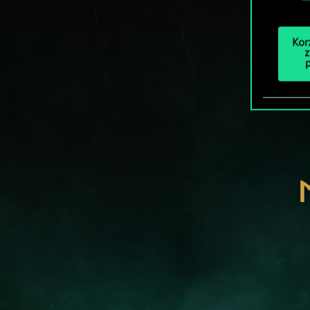
Kor
z