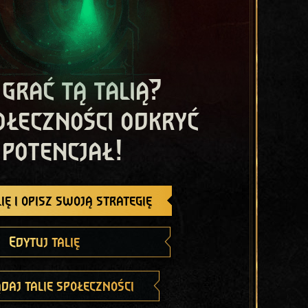
 grać tą talią?
ołeczności odkryć
 potencjał!
ię i opisz swoją strategię
Edytuj talię
daj talie społeczności