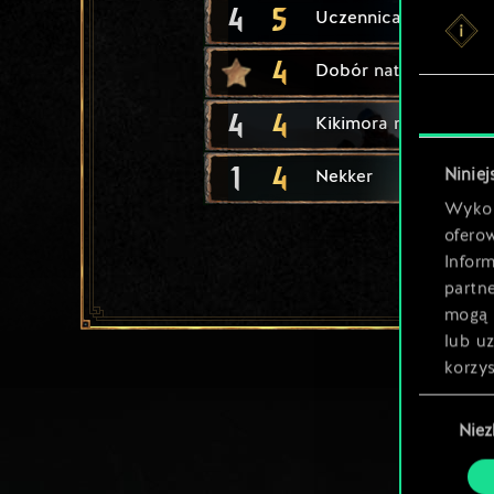
4
5
Uczennica wiedźmy
4
Dobór naturalny
4
4
Kikimora robotnica
1
4
Niniej
Nekker
Wykor
ofero
Inform
partn
mogą 
lub u
korzys
Wybór
Nie
zgody