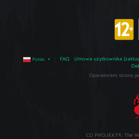
FAQ
Umowa użytkownika (zaktua
Polski
Dek
Operatorem strony 
CD PROJEKT®, The Wit