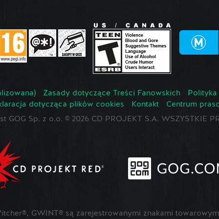
lizowana)
Zasady dotyczące Treści Fanowskich
Polityka
laracja dotycząca plików cookies
Kontakt
Centrum pras
jest GOG Sp. z o.o. © 2026 CD PROJEKT S.A. WSZYSTKI
cher®, GWINT® są zarejestrowanymi znakami towarowymi