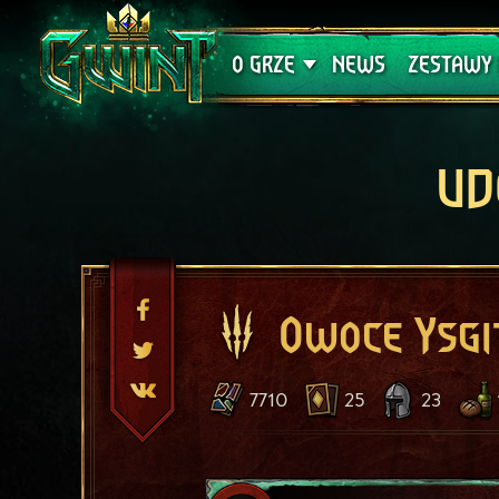
Wsparcie techniczne
Krwawa K
O GRZE
NEWS
ZESTAWY 
UD
Owoce Ysgi
7710
25
23