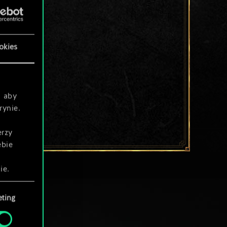
okies
, aby
rynie.
erzy
ebie
ie.
ting