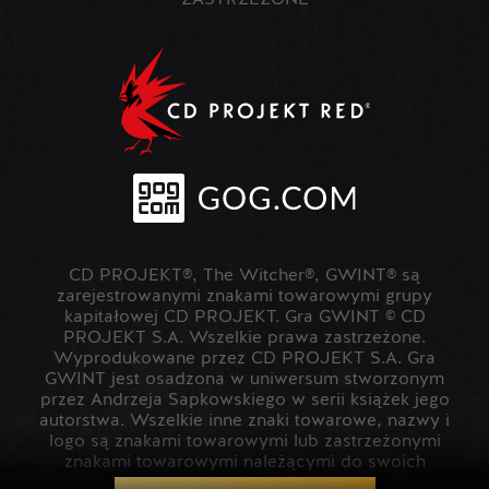
ZASTRZEŻONE
CD PROJEKT®, The Witcher®, GWINT® są
zarejestrowanymi znakami towarowymi grupy
kapitałowej CD PROJEKT. Gra GWINT © CD
PROJEKT S.A. Wszelkie prawa zastrzeżone.
Wyprodukowane przez CD PROJEKT S.A. Gra
GWINT jest osadzona w uniwersum stworzonym
przez Andrzeja Sapkowskiego w serii książek jego
autorstwa. Wszelkie inne znaki towarowe, nazwy i
logo są znakami towarowymi lub zastrzeżonymi
znakami towarowymi należącymi do swoich
prawowitych właścicieli.