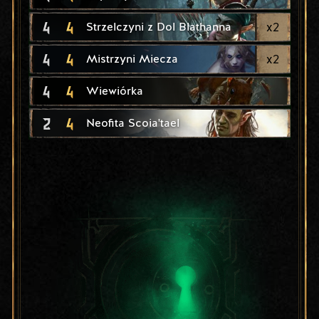
4
4
x
2
Strzelczyni z Dol Blathanna
4
4
x
2
Mistrzyni Miecza
4
4
Wiewiórka
2
4
Neofita Scoia'tael