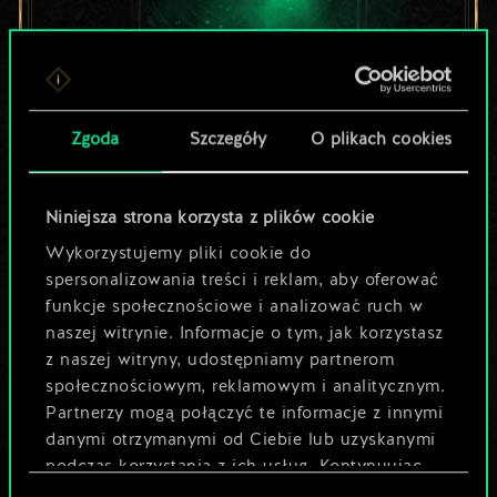
Lubisz grać tą talią?
Zgoda
Szczegóły
O plikach cookies
Pomóż społeczności
odkryć jej
Niniejsza strona korzysta z plików cookie
Wykorzystujemy pliki cookie do
potencjał!
spersonalizowania treści i reklam, aby oferować
funkcje społecznościowe i analizować ruch w
naszej witrynie. Informacje o tym, jak korzystasz
Nazwij talię i opisz swoją strategię
z naszej witryny, udostępniamy partnerom
społecznościowym, reklamowym i analitycznym.
Partnerzy mogą połączyć te informacje z innymi
Edytuj talię
danymi otrzymanymi od Ciebie lub uzyskanymi
podczas korzystania z ich usług. Kontynuując
LUB
korzystanie z naszej witryny, zgadasz się na