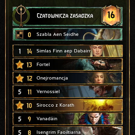
16
Czatownicza zasadzka
0
Szabla Aen Seidhe
1
14
Simlas Finn aep Dabairr
13
Fortel
12
Onejromancja
5
11
Vernossiel
10
Sirocco z Korath
5
9
Vanadáin
5
8
Isengrim Faoiltiarna