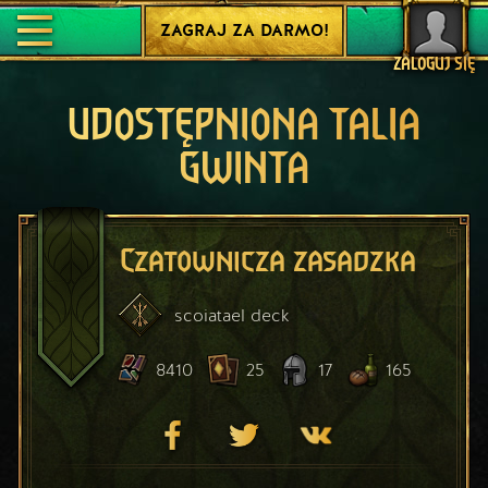
ZAGRAJ ZA DARMO!
ZALOGUJ SIĘ
UDOSTĘPNIONA TALIA
GWINTA
Czatownicza zasadzka
scoiatael
deck
8410
25
17
165