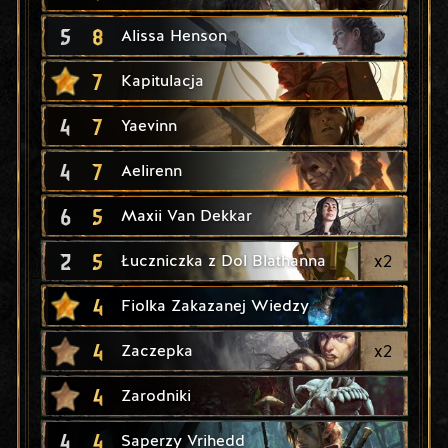
5
8
Alissa Henson
7
Kapitulacja
4
7
Yaevinn
4
7
Aelirenn
6
5
Maxii Van Dekkar
2
5
x
2
Łuczniczka z Dol Blathanna
4
Fiolka Zakazanej Wiedzy
4
x
2
Zaczepka
4
Zarodniki
4
4
Saperzy Vrihedd