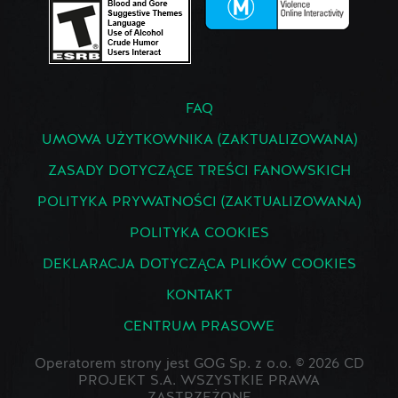
FAQ
UMOWA UŻYTKOWNIKA (ZAKTUALIZOWANA)
ZASADY DOTYCZĄCE TREŚCI FANOWSKICH
POLITYKA PRYWATNOŚCI (ZAKTUALIZOWANA)
POLITYKA COOKIES
DEKLARACJA DOTYCZĄCA PLIKÓW COOKIES
KONTAKT
CENTRUM PRASOWE
Operatorem strony jest GOG Sp. z o.o. © 2026 CD
PROJEKT S.A. WSZYSTKIE PRAWA