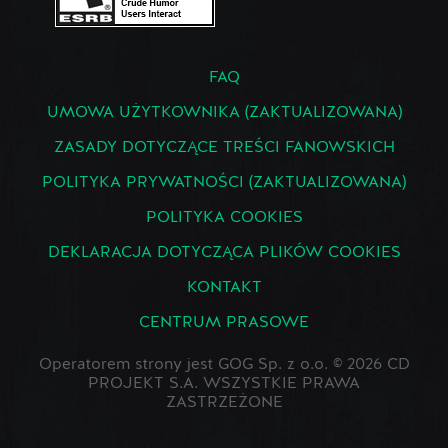
FAQ
UMOWA UŻYTKOWNIKA (ZAKTUALIZOWANA)
ZASADY DOTYCZĄCE TREŚCI FANOWSKICH
POLITYKA PRYWATNOŚCI (ZAKTUALIZOWANA)
POLITYKA COOKIES
DEKLARACJA DOTYCZĄCA PLIKÓW COOKIES
KONTAKT
CENTRUM PRASOWE
Operatorem strony jest GOG Sp. z o.o. © 2026 CD
PROJEKT S.A. WSZYSTKIE PRAWA
ZASTRZEŻONE