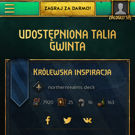
ZAGRAJ ZA DARMO!
ZALOGUJ SIĘ
UDOSTĘPNIONA TALIA
GWINTA
Królewska inspiracja
northernrealms
deck
7920
25
16
163