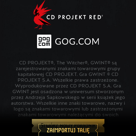
CD PROJEKT®, The Witcher®, GWINT® są
zarejestrowanymi znakami towarowymi grupy
kapitałowej CD PROJEKT. Gra GWINT © CD
PROJEKT S.A. Wszelkie prawa zastrzeżone.
Wyprodukowane przez CD PROJEKT S.A. Gra
GWINT jest osadzona w uniwersum stworzonym
przez Andrzeja Sapkowskiego w serii książek jego
autorstwa. Wszelkie inne znaki towarowe, nazwy i
logo są znakami towarowymi lub zastrzeżonymi
znakami towarowymi należącymi do swoich
prawowitych właścicieli.
Stwórz nowy poradnik
ZAIMPORTUJ TALIĘ