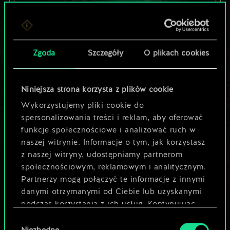
Lubisz grać tą talią?
Zgoda
Szczegóły
O plikach cookies
Pomóż społeczności
odkryć jej
Niniejsza strona korzysta z plików cookie
potencjał!
Wykorzystujemy pliki cookie do
spersonalizowania treści i reklam, aby oferować
funkcje społecznościowe i analizować ruch w
Nazwij talię i opisz swoją strategię
naszej witrynie. Informacje o tym, jak korzystasz
z naszej witryny, udostępniamy partnerom
społecznościowym, reklamowym i analitycznym.
Edytuj talię
Partnerzy mogą połączyć te informacje z innymi
danymi otrzymanymi od Ciebie lub uzyskanymi
LUB
podczas korzystania z ich usług. Kontynuując
korzystanie z naszej witryny, zgadasz się na
Wybór
używanie plików cookie.