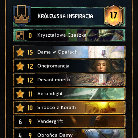
17
Królewska inspiracja
0
Kryształowa Czaszka
15
Dama w Opałach
12
Onejromancja
12
Desant morski
11
Aerondight
10
Sirocco z Korath
6
9
Vandergrift
4
9
Obrońca Damy