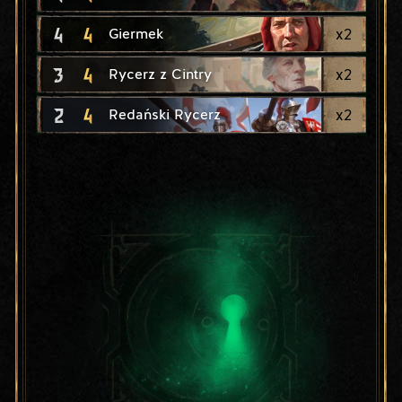
4
4
x
2
Giermek
3
4
x
2
Rycerz z Cintry
2
4
x
2
Redański Rycerz