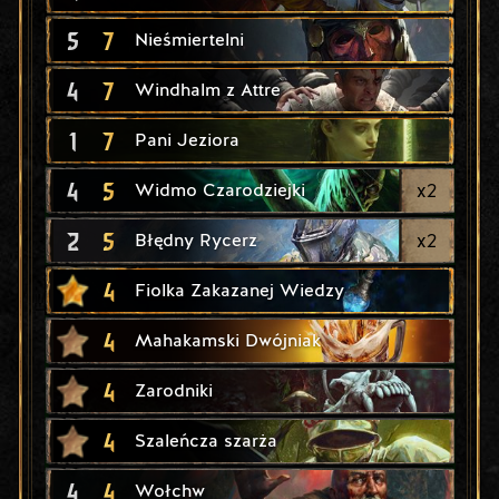
5
7
Nieśmiertelni
4
7
Windhalm z Attre
1
7
Pani Jeziora
4
5
x
2
Widmo Czarodziejki
2
5
x
2
Błędny Rycerz
4
Fiolka Zakazanej Wiedzy
4
Mahakamski Dwójniak
4
Zarodniki
4
Szaleńcza szarża
4
4
Wołchw