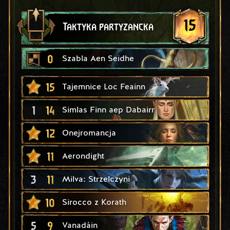
15
Taktyka partyzancka
0
Szabla Aen Seidhe
15
Tajemnice Loc Feainn
1
14
Simlas Finn aep Dabairr
12
Onejromancja
11
Aerondight
3
11
Milva: Strzelczyni
10
Sirocco z Korath
5
9
Vanadáin