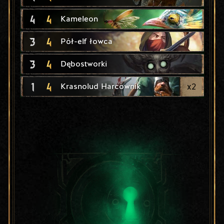
4
4
Kameleon
3
4
Pół-elf łowca
3
4
Dębostworki
1
4
x
2
Krasnolud Harcownik