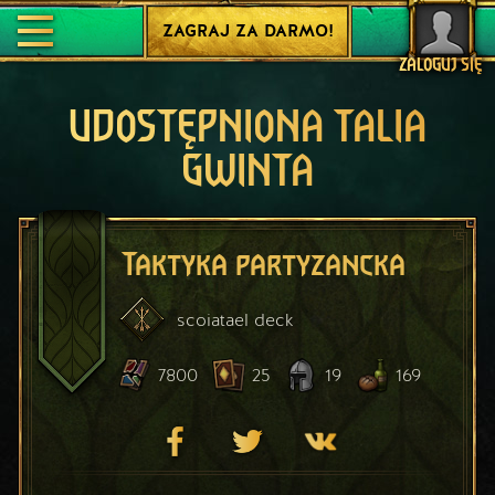
ZAGRAJ ZA DARMO!
ZALOGUJ SIĘ
UDOSTĘPNIONA TALIA
GWINTA
Taktyka partyzancka
scoiatael
deck
7800
25
19
169