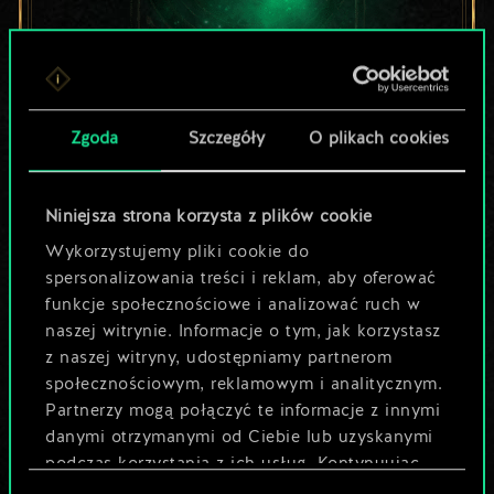
Lubisz grać tą talią?
Zgoda
Szczegóły
O plikach cookies
Pomóż społeczności
odkryć jej
Niniejsza strona korzysta z plików cookie
Wykorzystujemy pliki cookie do
potencjał!
spersonalizowania treści i reklam, aby oferować
funkcje społecznościowe i analizować ruch w
naszej witrynie. Informacje o tym, jak korzystasz
Nazwij talię i opisz swoją strategię
z naszej witryny, udostępniamy partnerom
społecznościowym, reklamowym i analitycznym.
Partnerzy mogą połączyć te informacje z innymi
Edytuj talię
danymi otrzymanymi od Ciebie lub uzyskanymi
podczas korzystania z ich usług. Kontynuując
LUB
korzystanie z naszej witryny, zgadasz się na