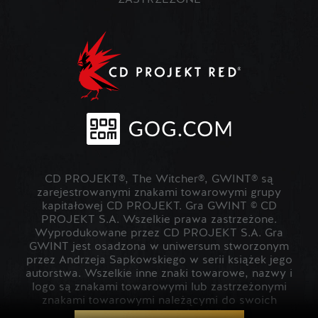
ZASTRZEŻONE
CD PROJEKT®, The Witcher®, GWINT® są
zarejestrowanymi znakami towarowymi grupy
kapitałowej CD PROJEKT. Gra GWINT © CD
PROJEKT S.A. Wszelkie prawa zastrzeżone.
Wyprodukowane przez CD PROJEKT S.A. Gra
GWINT jest osadzona w uniwersum stworzonym
przez Andrzeja Sapkowskiego w serii książek jego
autorstwa. Wszelkie inne znaki towarowe, nazwy i
logo są znakami towarowymi lub zastrzeżonymi
znakami towarowymi należącymi do swoich
prawowitych właścicieli.