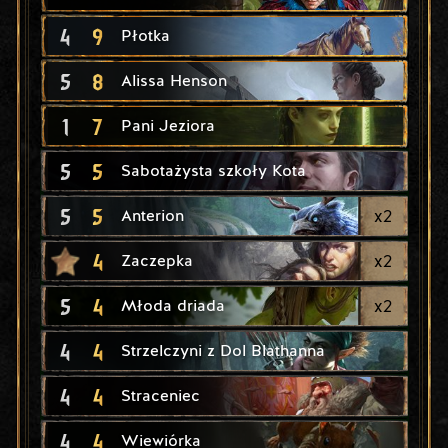
4
9
Płotka
5
8
Alissa Henson
1
7
Pani Jeziora
5
5
Sabotażysta szkoły Kota
5
5
x
2
Anterion
4
x
2
Zaczepka
5
4
x
2
Młoda driada
4
4
Strzelczyni z Dol Blathanna
4
4
Straceniec
4
4
Wiewiórka