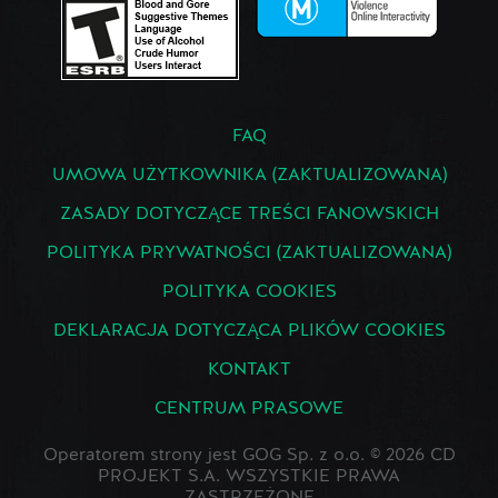
FAQ
UMOWA UŻYTKOWNIKA (ZAKTUALIZOWANA)
ZASADY DOTYCZĄCE TREŚCI FANOWSKICH
POLITYKA PRYWATNOŚCI (ZAKTUALIZOWANA)
POLITYKA COOKIES
DEKLARACJA DOTYCZĄCA PLIKÓW COOKIES
KONTAKT
CENTRUM PRASOWE
Operatorem strony jest GOG Sp. z o.o. © 2026 CD
PROJEKT S.A. WSZYSTKIE PRAWA