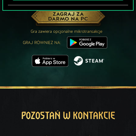
MOŻE PARTYJKA W GWINTA?
ZAGRAJ ZA
DARMO NA PC
Gra zawiera opcjonalne mikrotransakcje
GRAJ RÓWNIEŻ NA:
POZOSTAŃ W KONTAKCIE