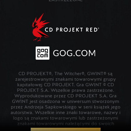
ZASTRZEŻONE
CD PROJEKT®, The Witcher®, GWINT® są
zarejestrowanymi znakami towarowymi grupy
kapitałowej CD PROJEKT. Gra GWINT © CD
PROJEKT S.A. Wszelkie prawa zastrzeżone.
Wyprodukowane przez CD PROJEKT S.A. Gra
GWINT jest osadzona w uniwersum stworzonym
przez Andrzeja Sapkowskiego w serii książek jego
autorstwa. Wszelkie inne znaki towarowe, nazwy i
logo są znakami towarowymi lub zastrzeżonymi
znakami towarowymi należącymi do swoich
prawowitych właścicieli.