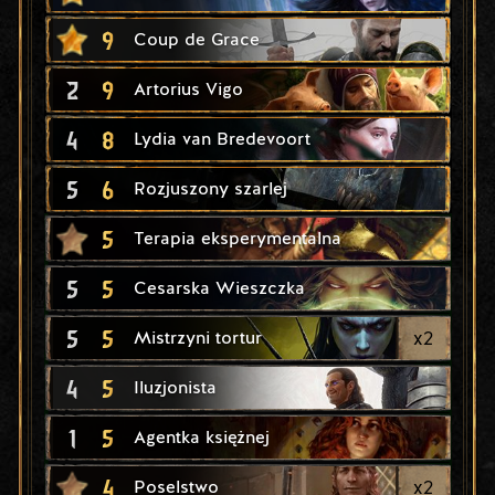
9
Coup de Grace
2
9
Artorius Vigo
4
8
Lydia van Bredevoort
5
6
Rozjuszony szarlej
5
Terapia eksperymentalna
5
5
Cesarska Wieszczka
5
5
x
2
Mistrzyni tortur
4
5
Iluzjonista
1
5
Agentka księżnej
4
x
2
Poselstwo