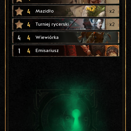
4
x
2
Mazidło
4
x
2
Turniej rycerski
4
4
Wiewiórka
1
4
Emisariusz