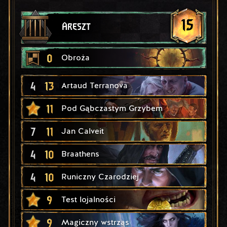
15
Areszt
0
Obroża
4
13
Artaud Terranova
11
Pod Gąbczastym Grzybem
7
11
Jan Calveit
4
10
Braathens
4
10
Runiczny Czarodziej
9
Test lojalności
9
Magiczny wstrząs