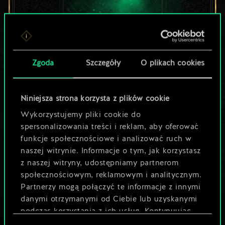
Lubisz grać tą talią?
Zgoda
Szczegóły
O plikach cookies
Pomóż społeczności
odkryć jej
Niniejsza strona korzysta z plików cookie
Wykorzystujemy pliki cookie do
potencjał!
spersonalizowania treści i reklam, aby oferować
funkcje społecznościowe i analizować ruch w
naszej witrynie. Informacje o tym, jak korzystasz
Nazwij talię i opisz swoją strategię
z naszej witryny, udostępniamy partnerom
społecznościowym, reklamowym i analitycznym.
Partnerzy mogą połączyć te informacje z innymi
Edytuj talię
danymi otrzymanymi od Ciebie lub uzyskanymi
podczas korzystania z ich usług. Kontynuując
LUB
korzystanie z naszej witryny, zgadasz się na