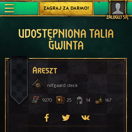
ZAGRAJ ZA DARMO!
ZALOGUJ SIĘ
UDOSTĘPNIONA TALIA
GWINTA
Areszt
nilfgaard
deck
9270
25
14
167