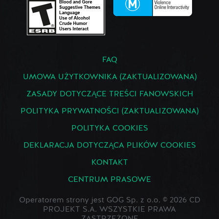
FAQ
UMOWA UŻYTKOWNIKA (ZAKTUALIZOWANA)
ZASADY DOTYCZĄCE TREŚCI FANOWSKICH
POLITYKA PRYWATNOŚCI (ZAKTUALIZOWANA)
POLITYKA COOKIES
DEKLARACJA DOTYCZĄCA PLIKÓW COOKIES
KONTAKT
CENTRUM PRASOWE
Operatorem strony jest GOG Sp. z o.o. © 2026 CD
PROJEKT S.A. WSZYSTKIE PRAWA