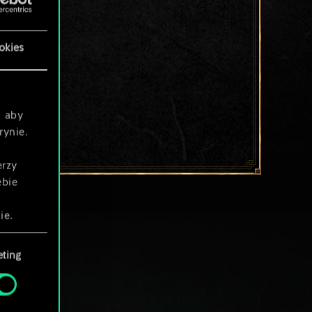
okies
, aby
rynie.
erzy
ebie
ie.
ting