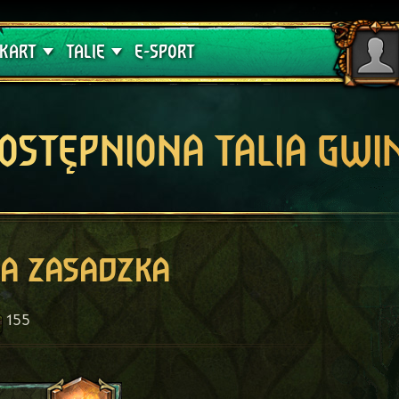
lątwa
Poradniki
KART
TALIE
E-SPORT
OSTĘPNIONA TALIA GWI
a zasadzka
155