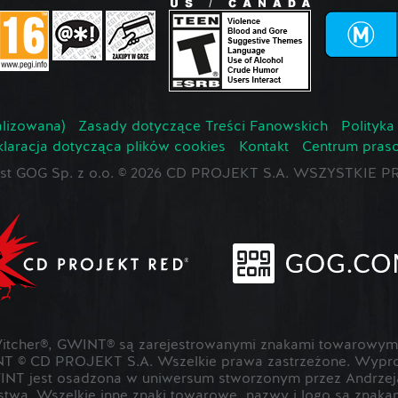
lizowana)
Zasady dotyczące Treści Fanowskich
Polityka
laracja dotycząca plików cookies
Kontakt
Centrum pras
jest GOG Sp. z o.o. © 2026 CD PROJEKT S.A. WSZYSTKI
cher®, GWINT® są zarejestrowanymi znakami towarowymi
T © CD PROJEKT S.A. Wszelkie prawa zastrzeżone. Wypr
NT jest osadzona w uniwersum stworzonym przez Andrzeja
rstwa. Wszelkie inne znaki towarowe, nazwy i logo są znak