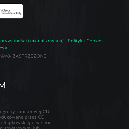
 prywatności (zaktualizowana)
Polityka Cookies
owe
E PRAWA ZASTRZEŻONE
 grupy kapitałowej CD
odukowane przez CD
 Sapkowskiego w serii
ami towarowymi lub