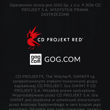
Operatorem strony jest GOG Sp. z o.o. © 2026 CD
PROJEKT S.A. WSZYSTKIE PRAWA
ZASTRZEŻONE
CD PROJEKT®, The Witcher®, GWINT® są
zarejestrowanymi znakami towarowymi grupy
kapitałowej CD PROJEKT. Gra GWINT © CD
PROJEKT S.A. Wszelkie prawa zastrzeżone.
Wyprodukowane przez CD PROJEKT S.A. Gra
GWINT jest osadzona w uniwersum stworzonym
przez Andrzeja Sapkowskiego w serii książek jego
autorstwa. Wszelkie inne znaki towarowe, nazwy i