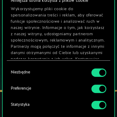
Niniejsza strona korzysta z plików cookie
Wykorzystujemy pliki cookie do
spersonalizowania treści i reklam, aby oferować
MOŻE PARTYJKA W GWINTA?
funkcje społecznościowe i analizować ruch w
ZAGRAJ ZA
naszej witrynie. Informacje o tym, jak korzystasz
DARMO NA PC
z naszej witryny, udostępniamy partnerom
społecznościowym, reklamowym i analitycznym.
Gra zawiera opcjonalne mikrotransakcje
Partnerzy mogą połączyć te informacje z innymi
GRAJ RÓWNIEŻ NA:
danymi otrzymanymi od Ciebie lub uzyskanymi
podczas korzystania z ich usług. Kontynuując
korzystanie z naszej witryny, zgadasz się na
Wybór
używanie plików cookie.
Niezbędne
zgody
Preferencje
Statystyka
POZOSTAŃ W KONTAKCIE