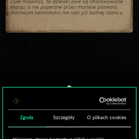
Żywi mawiają, że dziewki owe są ofiarowywane
morzu, a nie pożerane przez morskie potwory.
Martwym semantyka nie robi już żadnej różnicy.
Zgoda
Szczegóły
O plikach cookies