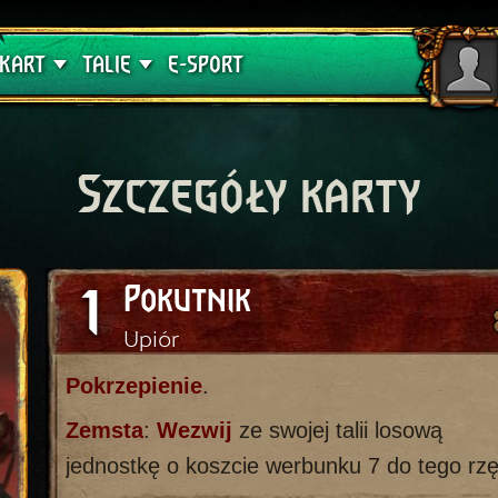
lątwa
Poradniki
KART
TALIE
E-SPORT
Szczegóły karty
1
Pokutnik
Upiór
Pokrzepienie
.
Zemsta
:
Wezwij
ze swojej talii losową
jednostkę o koszcie werbunku 7 do tego rz