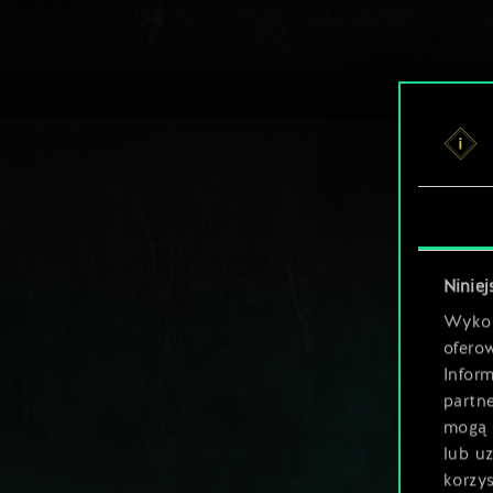
Niniej
Wykor
ofero
Inform
partn
mogą 
lub u
korzys