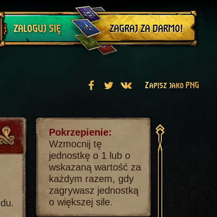
Wyloguj się
ZAGRAJ ZA DARMO!
ZALOGUJ SIĘ
Zapisz jako PNG
Pokrzepienie:
Wzmocnij tę
jednostkę o 1 lub o
wskazaną wartość za
każdym razem, gdy
zagrywasz jednostką
o większej sile.
ędu.