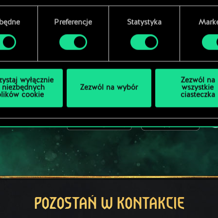
MOŻE PARTYJKA W GWINTA
zbędne
Preferencje
Statystyka
Marke
ZAGRAJ ZA DARMO
NA PC
zystaj wyłącznie
Zezwól na
 niezbędnych
Zezwól na wybór
wszystkie
plików cookie
ciasteczka
Gra zawiera opcjonalne mikrotransakcje
ÓWNIEŻ NA:
POZOSTAŃ W KONTAKCIE