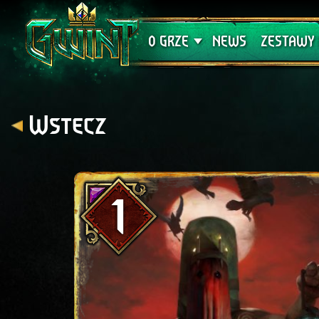
Wsparcie techniczne
Krwawa K
O GRZE
NEWS
ZESTAWY 
Wstecz
1