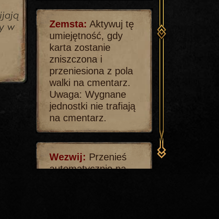
jają
Zemsta:
Aktywuj tę
zy w
umiejętność, gdy
karta zostanie
zniszczona i
przeniesiona z pola
walki na cmentarz.
Uwaga: Wygnane
jednostki nie trafiają
na cmentarz.
Wezwij:
Przenieś
automatycznie na
pole bitwy (taka
jednostka nie jest
uznawana za
zagraną).