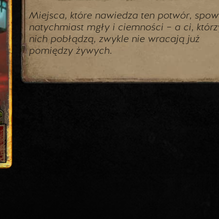
Miejsca, które nawiedza ten potwór, spowi
natychmiast mgły i ciemności – a ci, któr
nich pobłądzą, zwykle nie wracają już
pomiędzy żywych.