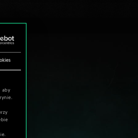
okies
, aby
rynie.
erzy
ebie
ie.