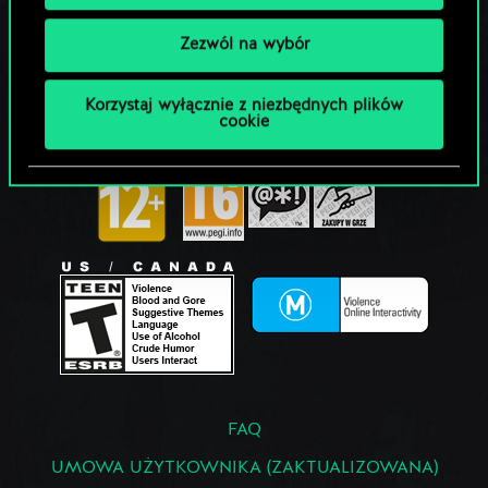
Zezwól na wybór
Korzystaj wyłącznie z niezbędnych plików
cookie
FAQ
UMOWA UŻYTKOWNIKA (ZAKTUALIZOWANA)