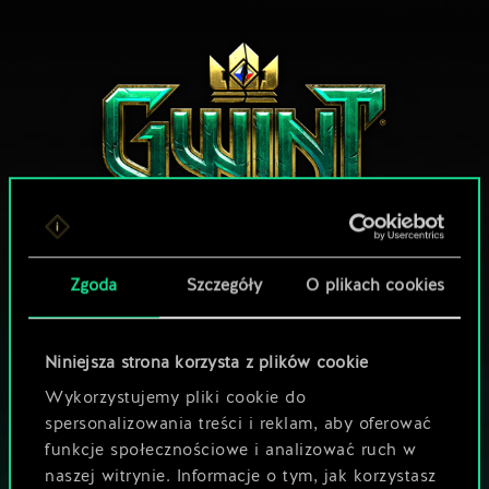
Zgoda
Szczegóły
O plikach cookies
MOŻE PARTYJKA W GWINTA?
ZAGRAJ ZA
DARMO NA PC
Niniejsza strona korzysta z plików cookie
Wykorzystujemy pliki cookie do
Gra zawiera opcjonalne mikrotransakcje
spersonalizowania treści i reklam, aby oferować
GRAJ RÓWNIEŻ NA:
funkcje społecznościowe i analizować ruch w
naszej witrynie. Informacje o tym, jak korzystasz