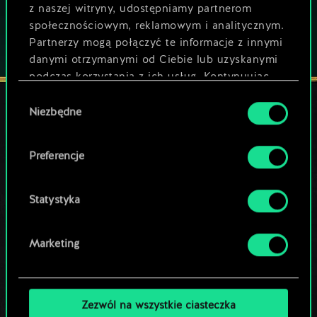
z naszej witryny, udostępniamy partnerom
społecznościowym, reklamowym i analitycznym.
Partnerzy mogą połączyć te informacje z innymi
danymi otrzymanymi od Ciebie lub uzyskanymi
podczas korzystania z ich usług. Kontynuując
korzystanie z naszej witryny, zgadasz się na
Wybór
używanie plików cookie.
Niezbędne
zgody
POZOSTAŃ W KONTAKCIE
Preferencje
Statystyka
Marketing
Zezwól na wszystkie ciasteczka