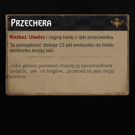
Przechera
Rozkaz
:
Utwórz
i zagraj kartę z ręki przeciwnika.
Ta umiejętność dodaje 15 pkt werbunku do limitu
werbunku twojej talii.
Jako głowa państwa muszę ją sprawiedliwie
osądzić, ale, na bogów... przecież to jest moja
siostra.