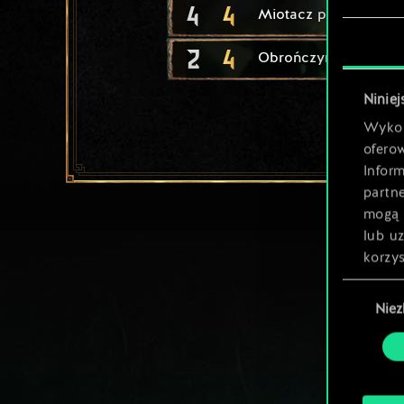
4
4
Miotacz petard
2
4
Obrończyni Brokilon
Niniej
Wykor
ofero
Inform
partn
mogą 
lub u
korzys
Wybór
Nie
zgody