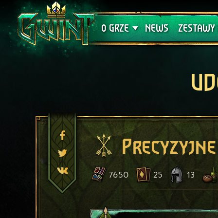
Wsparcie techniczne
Krwawa K
O GRZE
NEWS
ZESTAWY 
UD
Precyzyjne
7650
25
13