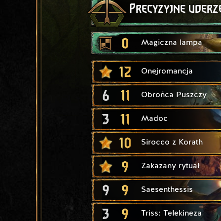
Precyzyjne uderz
0
Magiczna lampa
12
Onejromancja
6
11
Obrońca Puszczy
3
11
Madoc
10
Sirocco z Korath
9
Zakazany rytuał
9
9
Saesenthessis
3
9
Triss: Telekineza