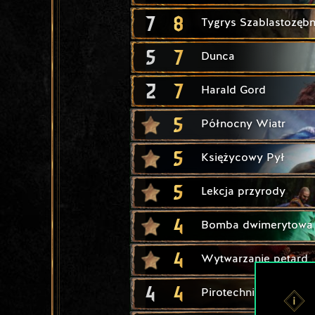
7
8
Tygrys Szablastozęb
5
7
Dunca
2
7
Harald Gord
5
Północny Wiatr
5
Księżycowy Pył
5
Lekcja przyrody
4
Bomba dwimerytowa
4
Wytwarzanie petard
4
4
Pirotechnik