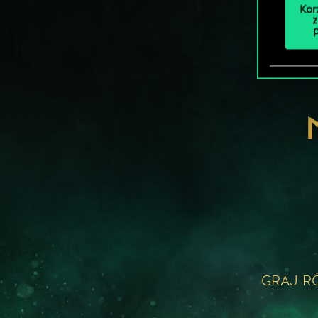
Kor
z
GRAJ R