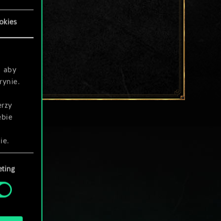
okies
, aby
rynie.
erzy
ebie
ie.
ting