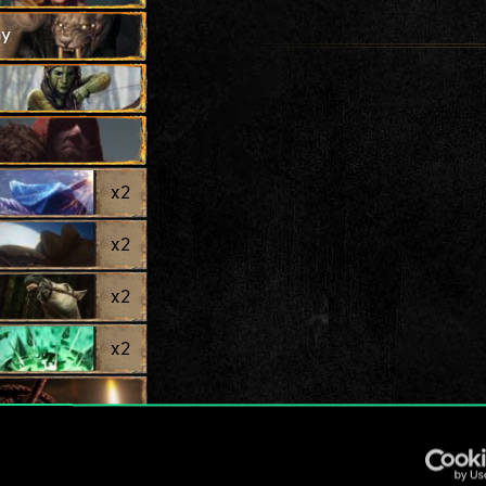
ny
x
2
x
2
x
2
x
2
x
2