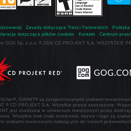
lizowana)
Zasady dotyczące Treści Fanowskich
Polityka
laracja dotycząca plików cookies
Kontakt
Centrum pras
jest GOG Sp. z o.o. © 2026 CD PROJEKT S.A. WSZYSTKI
cher®, GWINT® są zarejestrowanymi znakami towarowymi
T © CD PROJEKT S.A. Wszelkie prawa zastrzeżone. Wypr
NT jest osadzona w uniwersum stworzonym przez Andrzeja
rstwa. Wszelkie inne znaki towarowe, nazwy i logo są znak
mi znakami towarowymi należącymi do swoich prawowitych 