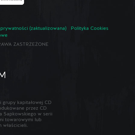
 prywatności (zaktualizowana)
Polityka Cookies
owe
E PRAWA ZASTRZEŻONE
 grupy kapitałowej CD
odukowane przez CD
 Sapkowskiego w serii
ami towarowymi lub
właścicieli.