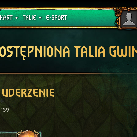
lątwa
Poradniki
KART
TALIE
E-SPORT
OSTĘPNIONA TALIA GWI
 uderzenie
159