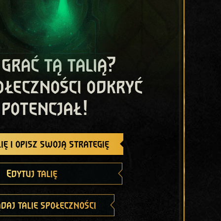
 grać tą talią?
ołeczności odkryć
 potencjał!
ię i opisz swoją strategię
Edytuj talię
daj talie społeczności