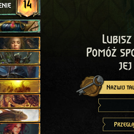
14
enie
Lubisz
Pomóż sp
jej
Nazwij tal
Przeglą