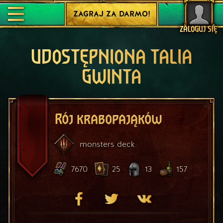
ZAGRAJ ZA DARMO!
ZALOGUJ SIĘ
UDOSTĘPNIONA TALIA
GWINTA
Rój krabopająków
monsters
deck
7670
25
13
157