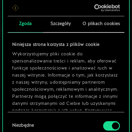
Lubisz grać tą talią?
Pomóż społeczności
Zgoda
Szczegóły
O plikach cookies
odkryć jej
potencjał!
Niniejsza strona korzysta z plików cookie
Wykorzystujemy pliki cookie do
spersonalizowania treści i reklam, aby oferować
Nazwij talię i opisz swoją strategię
funkcje społecznościowe i analizować ruch w
naszej witrynie. Informacje o tym, jak korzystasz
z naszej witryny, udostępniamy partnerom
Edytuj talię
społecznościowym, reklamowym i analitycznym.
Partnerzy mogą połączyć te informacje z innymi
LUB
danymi otrzymanymi od Ciebie lub uzyskanymi
podczas korzystania z ich usług. Kontynuując
korzystanie z naszej witryny, zgadasz się na
Wybór
Przeglądaj talie społeczności
używanie plików cookie.
Niezbędne
zgody