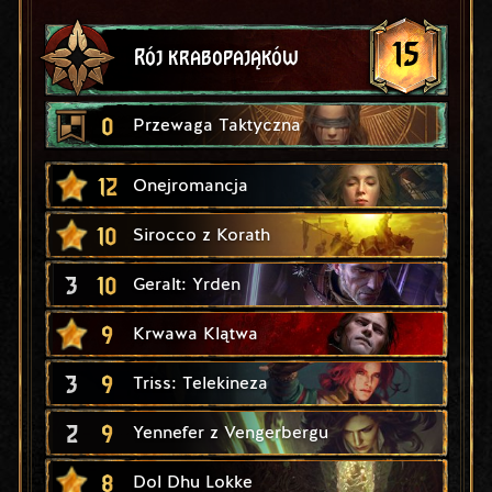
15
Rój krabopająków
0
Przewaga Taktyczna
12
Onejromancja
10
Sirocco z Korath
3
10
Geralt: Yrden
9
Krwawa Klątwa
3
9
Triss: Telekineza
2
9
Yennefer z Vengerbergu
8
Dol Dhu Lokke