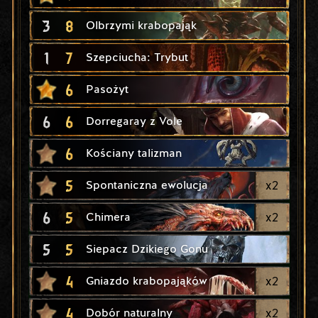
3
8
Olbrzymi krabopająk
1
7
Szepciucha: Trybut
6
Pasożyt
6
6
Dorregaray z Vole
6
Kościany talizman
5
x
2
Spontaniczna ewolucja
6
5
x
2
Chimera
5
5
Siepacz Dzikiego Gonu
4
x
2
Gniazdo krabopająków
4
x
2
Dobór naturalny