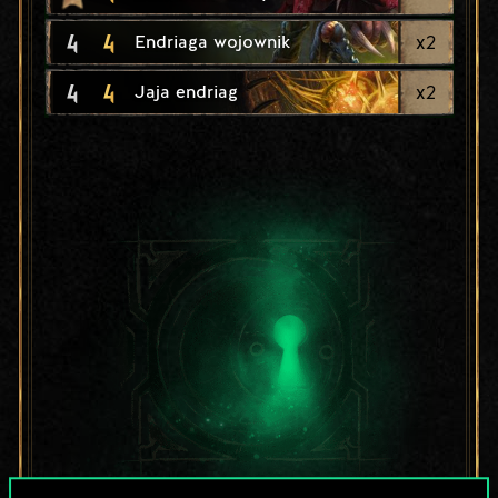
4
4
x
2
Endriaga wojownik
4
4
x
2
Jaja endriag