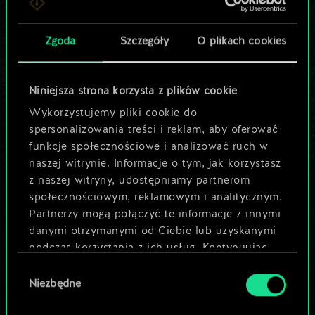
Pomóż społeczności
Zgoda
Szczegóły
O plikach cookies
odkryć jej
potencjał!
Niniejsza strona korzysta z plików cookie
Wykorzystujemy pliki cookie do
spersonalizowania treści i reklam, aby oferować
Nazwij talię i opisz swoją strategię
funkcje społecznościowe i analizować ruch w
naszej witrynie. Informacje o tym, jak korzystasz
Edytuj talię
z naszej witryny, udostępniamy partnerom
społecznościowym, reklamowym i analitycznym.
Partnerzy mogą połączyć te informacje z innymi
LUB
danymi otrzymanymi od Ciebie lub uzyskanymi
podczas korzystania z ich usług. Kontynuując
Przeglądaj talie społeczności
korzystanie z naszej witryny, zgadasz się na
Wybór
używanie plików cookie.
Niezbędne
zgody