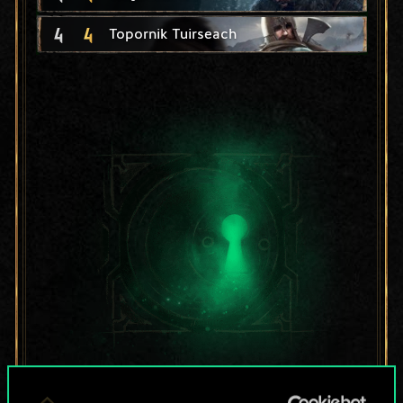
4
4
Topornik Tuirseach
Lubisz grać tą talią?