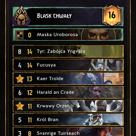
16
Blask chwały
0
Maska Uroborosa
8
14
Tyr: Zabójca Yngvara
4
14
Fucusya
13
Kaer Trolde
6
12
Harald an Craite
11
Krwawy Orzeł
5
11
Król Bran
3
8
Svanrige Tuirseach