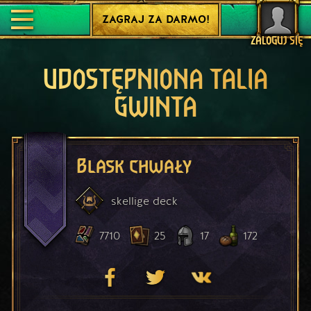
ZAGRAJ ZA DARMO!
ZALOGUJ SIĘ
UDOSTĘPNIONA TALIA
GWINTA
Blask chwały
skellige
deck
7710
25
17
172