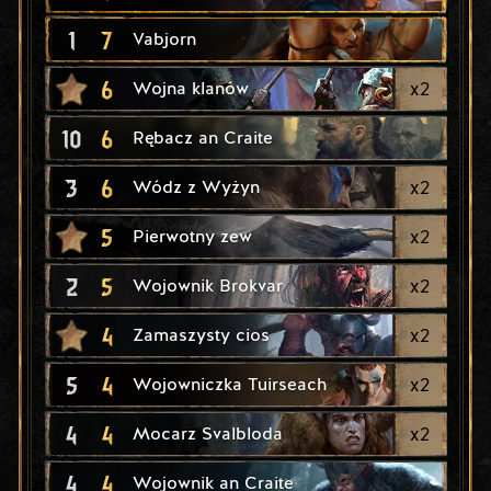
1
7
Vabjorn
6
x
2
Wojna klanów
10
6
Rębacz an Craite
3
6
x
2
Wódz z Wyżyn
5
x
2
Pierwotny zew
2
5
x
2
Wojownik Brokvar
4
x
2
Zamaszysty cios
5
4
x
2
Wojowniczka Tuirseach
4
4
x
2
Mocarz Svalbloda
4
4
Wojownik an Craite