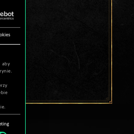
okies
, aby
rynie.
erzy
ebie
ie.
ting