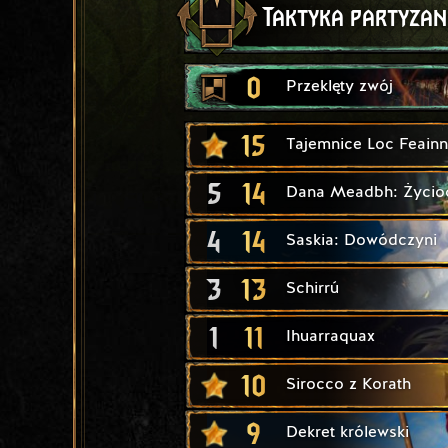
Taktyka partyza
0
Przeklęty zwój
15
Tajemnice Loc Feainn
5
14
Dana Meadbh: Życio
4
14
Saskia: Dowódczyni
3
13
Schirrú
1
11
Ihuarraquax
10
Sirocco z Korath
9
Dekret królewski