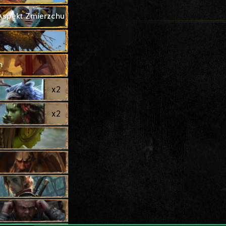
 Aspekt Zmierzchu
h
x
2
x
2