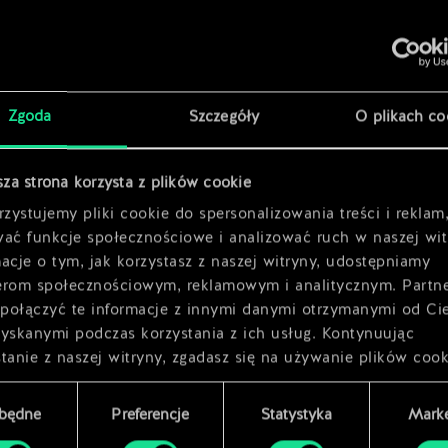
x
2
nka
Zgoda
Szczegóły
O plikach co
sza strona korzysta z plików cookie
x
2
zystujemy pliki cookie do spersonalizowania treści i reklam
wać funkcje społecznościowe i analizować ruch w naszej wit
acje o tym, jak korzystasz z naszej witryny, udostępniamy
erom społecznościowym, reklamowym i analitycznym. Partn
połączyć te informacje z innymi danymi otrzymanymi od Ci
zyskanymi podczas korzystania z ich usług. Kontynuując
tanie z naszej witryny, zgadasz się na używanie plików cook
zbędne
Preferencje
Statystyka
Marke