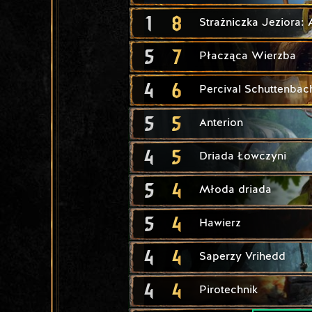
1
8
Strażniczka Jeziora:
5
7
Płacząca Wierzba
4
6
Percival Schuttenbac
5
5
Anterion
4
5
Driada Łowczyni
5
4
Młoda driada
5
4
Hawierz
4
4
Saperzy Vrihedd
4
4
Pirotechnik