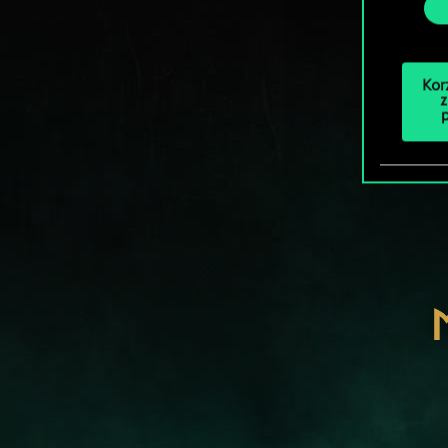
Kor
z