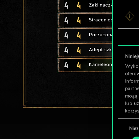
4
4
Zaklinaczka Puszczy
4
4
Straceniec
4
4
Porzucona dziewczy
4
4
Adept szkoły Kota
Niniej
4
4
Kameleon
Wykor
ofero
Inform
partn
mogą 
lub u
korzys
Wybór
Nie
zgody