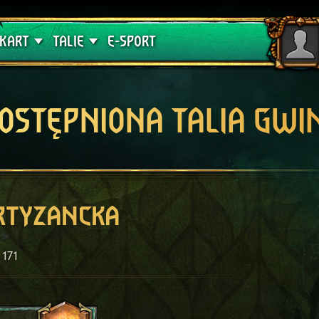
lątwa
Poradniki
KART
TALIE
E-SPORT
OSTĘPNIONA TALIA GWI
rtyzancka
171