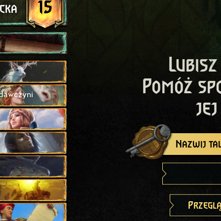
15
ncka
Lubisz
Pomóż sp
dawczyni
jej
Nazwij tal
Przeglą