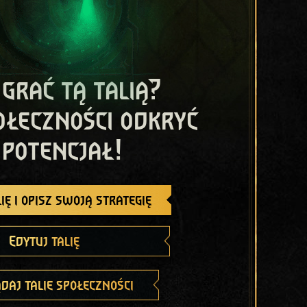
 grać tą talią?
ołeczności odkryć
 potencjał!
ię i opisz swoją strategię
Edytuj talię
daj talie społeczności