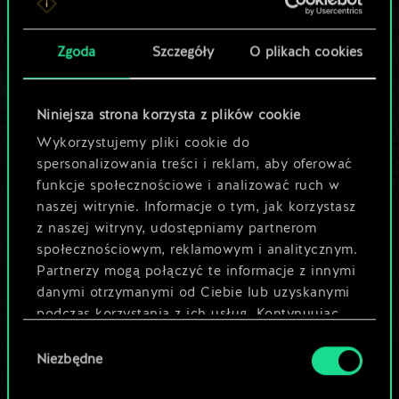
Pomóż społeczności
Zgoda
Szczegóły
O plikach cookies
odkryć jej
potencjał!
Niniejsza strona korzysta z plików cookie
Wykorzystujemy pliki cookie do
spersonalizowania treści i reklam, aby oferować
Nazwij talię i opisz swoją strategię
funkcje społecznościowe i analizować ruch w
naszej witrynie. Informacje o tym, jak korzystasz
Edytuj talię
z naszej witryny, udostępniamy partnerom
społecznościowym, reklamowym i analitycznym.
Partnerzy mogą połączyć te informacje z innymi
LUB
danymi otrzymanymi od Ciebie lub uzyskanymi
podczas korzystania z ich usług. Kontynuując
Przeglądaj talie społeczności
korzystanie z naszej witryny, zgadasz się na
Wybór
używanie plików cookie.
Niezbędne
zgody