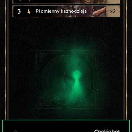
3
4
x
2
Płomienny kaznodzieja
Lubisz grać tą talią?