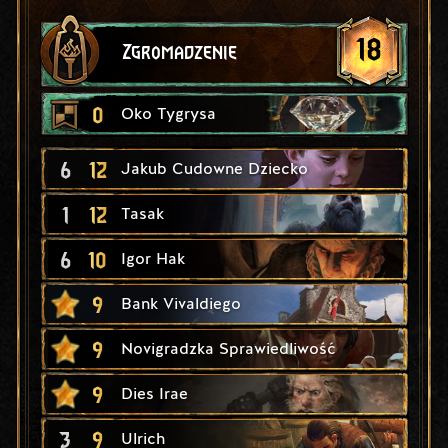
18
Zgromadzenie
0
Oko Tygrysa
6
12
Jakub Cudowne Dziecko
1
12
Tasak
6
10
Igor Hak
9
Bank Vivaldiego
9
Novigradzka Sprawiedliwość
9
Dies Irae
3
9
Ulrich