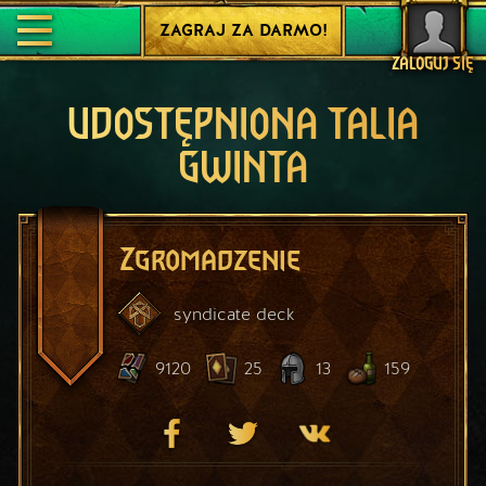
ZAGRAJ ZA DARMO!
ZALOGUJ SIĘ
UDOSTĘPNIONA TALIA
GWINTA
Zgromadzenie
syndicate
deck
9120
25
13
159