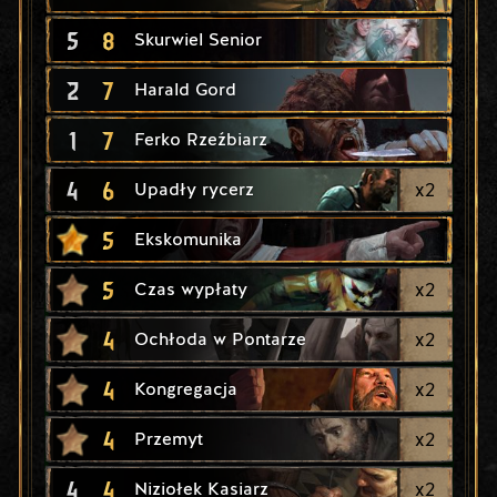
5
8
Skurwiel Senior
2
7
Harald Gord
1
7
Ferko Rzeźbiarz
4
6
x
2
Upadły rycerz
5
Ekskomunika
5
x
2
Czas wypłaty
4
x
2
Ochłoda w Pontarze
4
x
2
Kongregacja
4
x
2
Przemyt
4
4
x
2
Niziołek Kasiarz