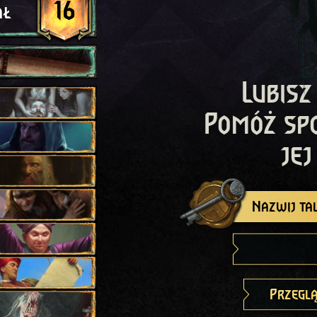
16
ał
Lubisz
Pomóż sp
jej
Nazwij tal
Przeglą