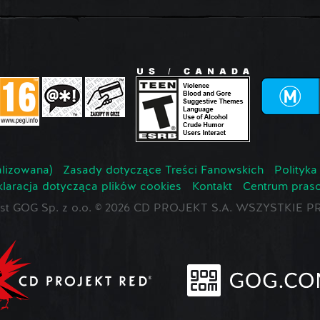
lizowana)
Zasady dotyczące Treści Fanowskich
Polityka
laracja dotycząca plików cookies
Kontakt
Centrum pras
jest GOG Sp. z o.o. © 2026 CD PROJEKT S.A. WSZYSTKI