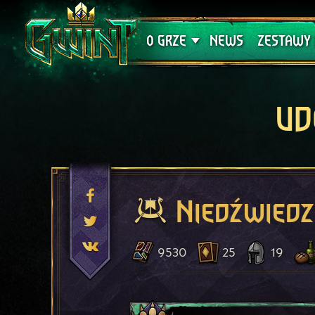
Wsparcie techniczne
Krwawa K
O GRZE
NEWS
ZESTAWY 
UD
Niedźwiedz
9530
25
19