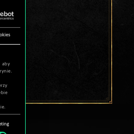
okies
, aby
rynie.
erzy
ebie
ie.
ting