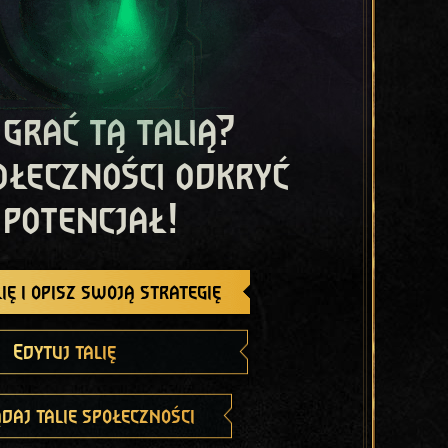
 grać tą talią?
ołeczności odkryć
 potencjał!
ię i opisz swoją strategię
Edytuj talię
daj talie społeczności