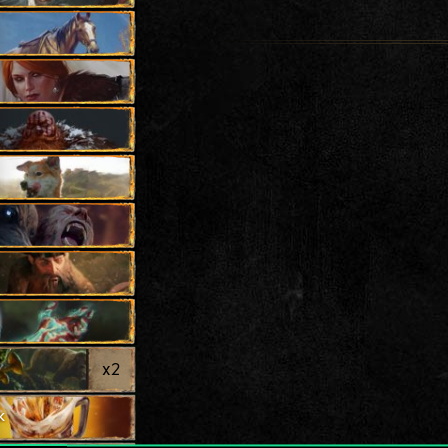
x
2
k