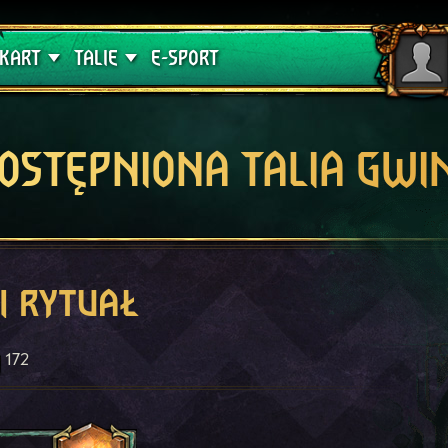
lątwa
Poradniki
KART
TALIE
E-SPORT
OSTĘPNIONA TALIA GWI
i rytuał
172