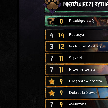
Niedźwiedzi rytu
0
Przeklęty zwój
4
14
Fucusya
3
12
Gudmund Pyskaty
7
11
Sigvald
7
11
Przymierze stali
9
Błogosławieństwo
9
Dekret królewski
7
9
Meluzyna