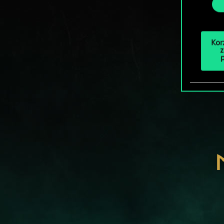
Kor
z