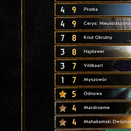
4
9
Płotka
4
9
Cerys: Nieustraszona
7
8
Knut Okrutny
3
8
Hajdawer
3
7
Vildkaarl
1
7
Myszowór
5
Odnowa
4
Mardroeme
4
Mahakamski Dwójnia