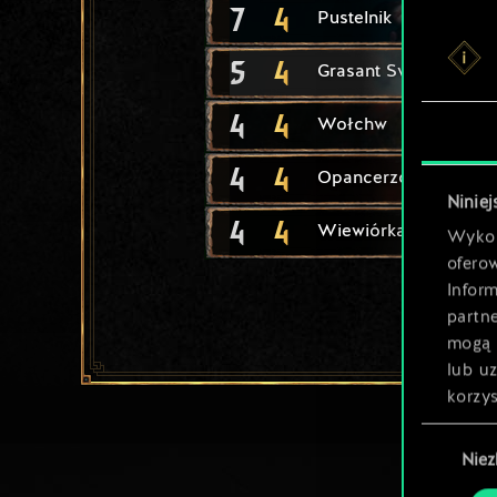
7
4
Pustelnik
5
4
Grasant Svalbloda
4
4
Wołchw
4
4
Opancerzony drakkar
Niniej
4
4
Wiewiórka
Wykor
ofero
Inform
partn
mogą 
lub u
korzys
Wybór
Nie
zgody