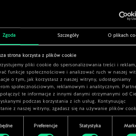
x
2
x
2
Zgoda
Szczegóły
O plikach co
x
2
sza strona korzysta z plików cookie
zystujemy pliki cookie do spersonalizowania treści i reklam
wać funkcje społecznościowe i analizować ruch w naszej wit
acje o tym, jak korzystasz z naszej witryny, udostępniamy
erom społecznościowym, reklamowym i analitycznym. Partn
połączyć te informacje z innymi danymi otrzymanymi od Ci
zyskanymi podczas korzystania z ich usług. Kontynuując
tanie z naszej witryny, zgadasz się na używanie plików cook
zbędne
Preferencje
Statystyka
Marke