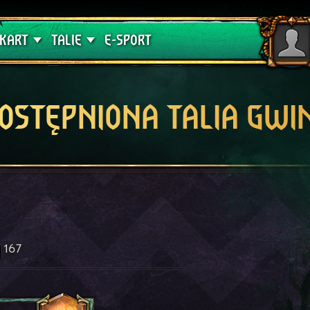
lątwa
Poradniki
KART
TALIE
E-SPORT
OSTĘPNIONA TALIA GWI
167