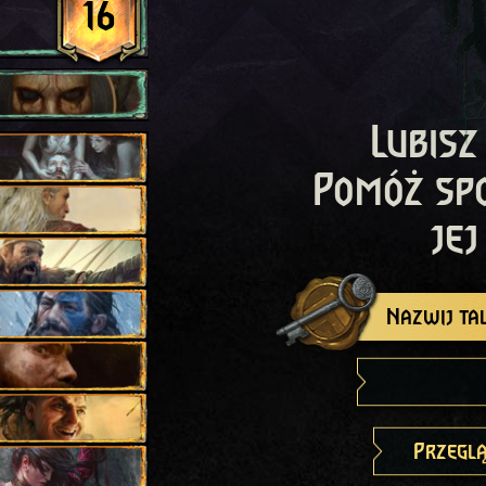
16
Lubisz
Pomóż sp
jej
Nazwij tal
Przeglą