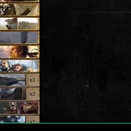
rza
x
2
x
2
x
2