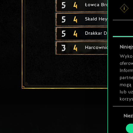
5
4
Łowca Brokvar
5
4
Skald Heymaey
5
4
Drakkar Dimun
3
4
Niniej
Harcownicy Tuirseac
Wykor
ofero
Inform
partn
mogą 
lub u
korzys
Wybór
Nie
zgody