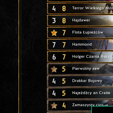
4
8
Terror Wielkiego Mo
3
8
Hajdawer
7
Flota Łupieżców
7
7
Hammond
6
7
Holger Czarna Ręka
5
Pierwotny zew
4
5
Drakkar Bojowy
4
5
Najeźdźcy an Craite
4
Zamaszysty cios