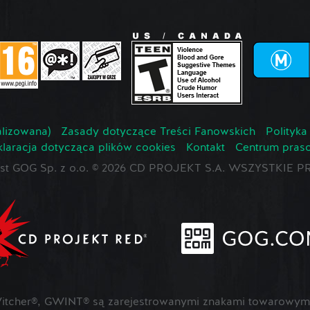
lizowana)
Zasady dotyczące Treści Fanowskich
Polityka
laracja dotycząca plików cookies
Kontakt
Centrum pras
jest GOG Sp. z o.o. © 2026 CD PROJEKT S.A. WSZYSTKI
cher®, GWINT® są zarejestrowanymi znakami towarowymi