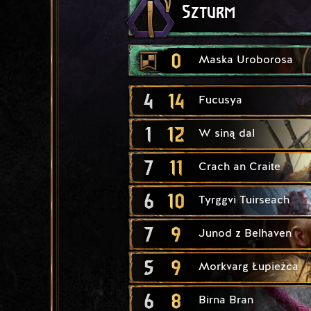
Szturm
0
Maska Uroborosa
4
14
Fucusya
1
12
W siną dal
7
11
Crach an Craite
6
10
Tyrggvi Tuirseach
7
9
Junod z Belhaven
5
9
Morkvarg Łupieżca
6
8
Birna Bran