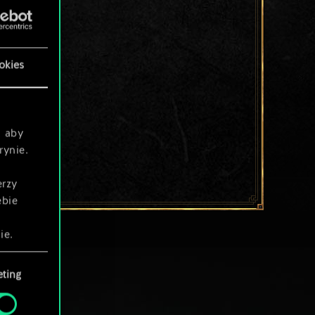
okies
, aby
rynie.
erzy
ebie
ie.
ting