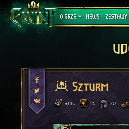
Wsparcie techniczne
Krwawa K
O GRZE
NEWS
ZESTAWY 
UD
Szturm
8140
25
20