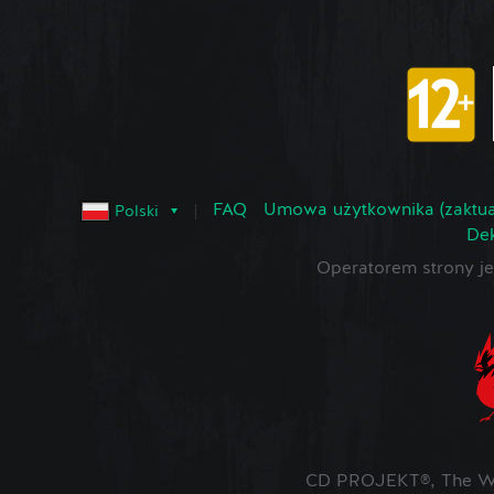
FAQ
Umowa użytkownika (zaktua
Polski
Dek
Operatorem strony 
CD PROJEKT®, The Wit