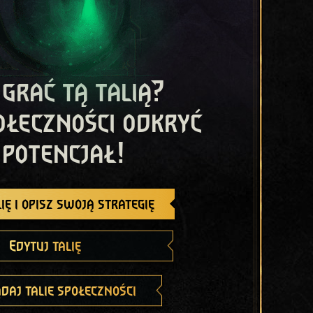
 grać tą talią?
ołeczności odkryć
 potencjał!
ię i opisz swoją strategię
Edytuj talię
daj talie społeczności