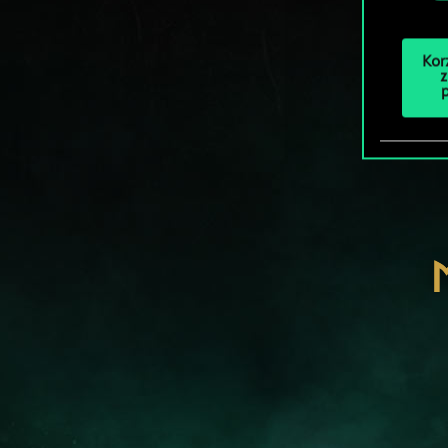
Kor
z