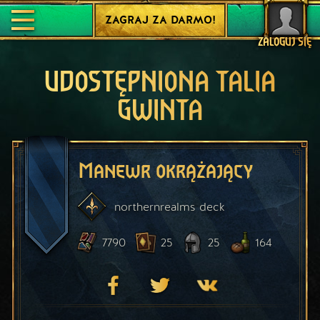
ZAGRAJ ZA DARMO!
ZALOGUJ SIĘ
UDOSTĘPNIONA TALIA
GWINTA
Manewr okrążający
northernrealms
deck
7790
25
25
164