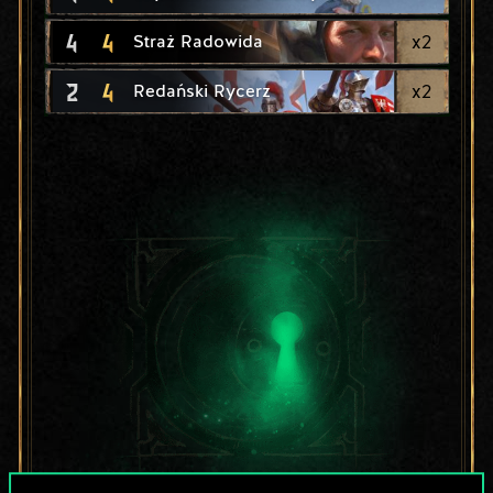
4
4
x
2
Straż Radowida
2
4
x
2
Redański Rycerz