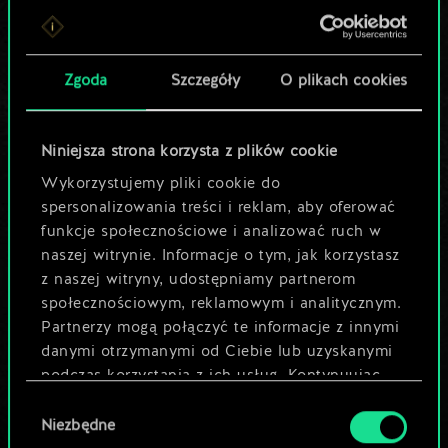
Lubisz grać tą talią?
Pomóż społeczności
Zgoda
Szczegóły
O plikach cookies
odkryć jej
potencjał!
Niniejsza strona korzysta z plików cookie
Wykorzystujemy pliki cookie do
spersonalizowania treści i reklam, aby oferować
Nazwij talię i opisz swoją strategię
funkcje społecznościowe i analizować ruch w
naszej witrynie. Informacje o tym, jak korzystasz
z naszej witryny, udostępniamy partnerom
Edytuj talię
społecznościowym, reklamowym i analitycznym.
Partnerzy mogą połączyć te informacje z innymi
LUB
danymi otrzymanymi od Ciebie lub uzyskanymi
podczas korzystania z ich usług. Kontynuując
korzystanie z naszej witryny, zgadasz się na
Wybór
Przeglądaj talie społeczności
używanie plików cookie.
Niezbędne
zgody