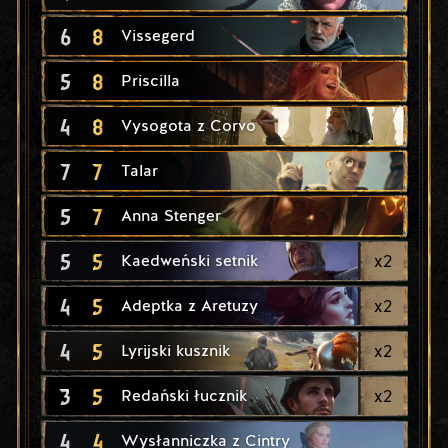
6
8
Vissegerd
5
8
Priscilla
4
8
Vysogota z Corvo
7
7
Talar
5
7
Anna Stenger
5
5
x
2
Kaedweński setnik
4
5
x
2
Adeptka z Aretuzy
4
5
x
2
Lyrijski kusznik
3
5
x
2
Redański łucznik
4
4
Wysłanniczka z Cintry