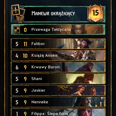
15
Manewr okrążający
0
Przewaga Taktyczna
5
11
Falibor
4
10
Książę Anseis
6
9
Krwawy Baron
5
9
Shani
5
9
Jaskier
5
9
Nenneke
1
9
Filippa: Ślepa furia