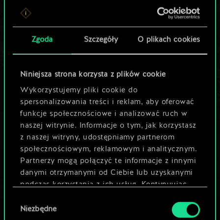
Lubisz grać tą talią?
Pomóż społeczności
Zgoda
Szczegóły
O plikach cookies
odkryć jej
potencjał!
Niniejsza strona korzysta z plików cookie
Wykorzystujemy pliki cookie do
spersonalizowania treści i reklam, aby oferować
Nazwij talię i opisz swoją strategię
funkcje społecznościowe i analizować ruch w
naszej witrynie. Informacje o tym, jak korzystasz
z naszej witryny, udostępniamy partnerom
Edytuj talię
społecznościowym, reklamowym i analitycznym.
Partnerzy mogą połączyć te informacje z innymi
LUB
danymi otrzymanymi od Ciebie lub uzyskanymi
podczas korzystania z ich usług. Kontynuując
korzystanie z naszej witryny, zgadasz się na
Wybór
Przeglądaj talie społeczności
używanie plików cookie.
Niezbędne
zgody