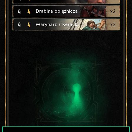
4
4
x
2
Drabina oblężnicza
4
4
x
2
Marynarz z Kerack