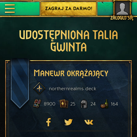
ZAGRAJ ZA DARMO!
ZALOGUJ SIĘ
UDOSTĘPNIONA TALIA
GWINTA
Manewr okrążający
northernrealms
deck
8900
25
24
164