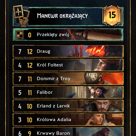
15
Manewr okrążający
0
Przeklęty zwój
7
12
Draug
4
12
Król Foltest
7
11
Donimir z Troy
5
11
Falibor
4
10
Erland z Larvik
3
10
Królowa Adalia
6
9
Krwawy Baron