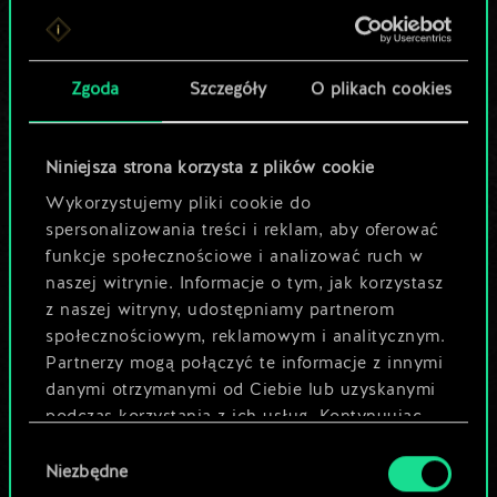
Lubisz grać tą talią?
Pomóż społeczności
Zgoda
Szczegóły
O plikach cookies
odkryć jej
potencjał!
Niniejsza strona korzysta z plików cookie
Wykorzystujemy pliki cookie do
spersonalizowania treści i reklam, aby oferować
Nazwij talię i opisz swoją strategię
funkcje społecznościowe i analizować ruch w
naszej witrynie. Informacje o tym, jak korzystasz
z naszej witryny, udostępniamy partnerom
Edytuj talię
społecznościowym, reklamowym i analitycznym.
Partnerzy mogą połączyć te informacje z innymi
LUB
danymi otrzymanymi od Ciebie lub uzyskanymi
podczas korzystania z ich usług. Kontynuując
korzystanie z naszej witryny, zgadasz się na
Wybór
Przeglądaj talie społeczności
używanie plików cookie.
Niezbędne
zgody