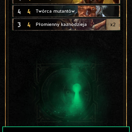
4
4
Twórca mutantów
3
4
x
2
Płomienny kaznodzieja