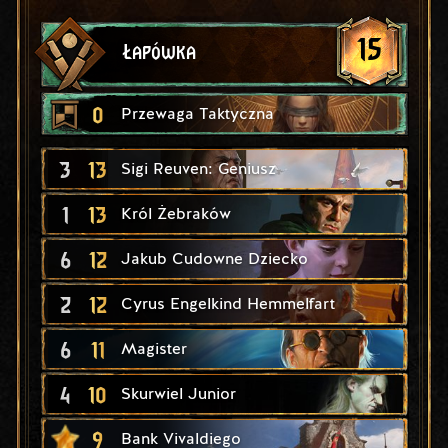
15
Łapówka
0
Przewaga Taktyczna
3
13
Sigi Reuven: Geniusz
1
13
Król Żebraków
6
12
Jakub Cudowne Dziecko
2
12
Cyrus Engelkind Hemmelfart
6
11
Magister
4
10
Skurwiel Junior
9
Bank Vivaldiego