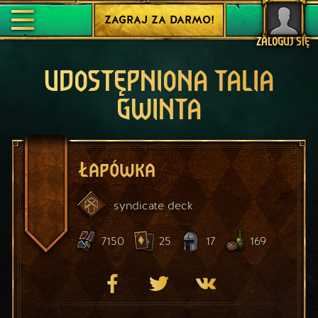
ZAGRAJ ZA DARMO!
ZALOGUJ SIĘ
UDOSTĘPNIONA TALIA
GWINTA
Łapówka
syndicate
deck
7150
25
17
169