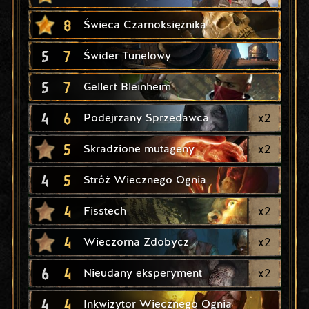
8
Świeca Czarnoksiężnika
5
7
Świder Tunelowy
5
7
Gellert Bleinheim
4
6
x
2
Podejrzany Sprzedawca
5
x
2
Skradzione mutageny
4
5
Stróż Wiecznego Ognia
4
x
2
Fisstech
4
x
2
Wieczorna Zdobycz
6
4
x
2
Nieudany eksperyment
4
4
Inkwizytor Wiecznego Ognia